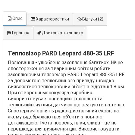
Опис
Характеристики
Відгуки
(2)
Гарантія
Доставка та оплата
Тепловізор PARD Leopard 480-35 LRF
Полювання - улюблене захоплення багатьох. Нічне
спостереження за тваринним світом робить
захоплюючим тепловізор PARD Leopard 480-35 LRF.
За допомогою тепловізійного приладу швидко
виявляється теплокровний об'єкт з відстані 1,8 км.
При створенні монокуляра виробник
використовував інноваційні технології та
тепловізійні чутливі датчики, що реагують на тепло.
Спостерігачі оцінять рідкокристалічний екран, на
якому відображаються об'єкти з повною
деталізацією. Густа поросль, гілки, злива - це не
перешкода для виявлення цілі. Використовувати
прилад можна як вночі, так і вдень.