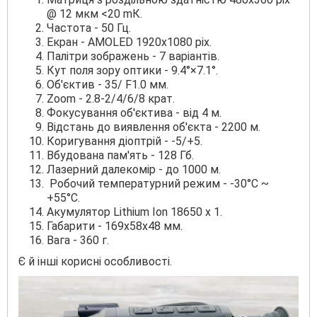
@ 12 мкм <20 mК.
Частота - 50 Гц.
Екран - AMOLED 1920х1080 pix.
Палітри зображень - 7 варіантів.
Кут поля зору оптики - 9.4°×7.1°.
Об'єктив - 35/ F1.0 мм.
Zoom - 2.8-2/4/6/8 крат.
Фокусування об'єктива - від 4 м.
Відстань до виявлення об'єкта - 2200 м.
Коригування діоптрій - -5/+5.
Вбудована пам'ять - 128 Гб.
Лазерний далекомір - до 1000 м.
Робочий температурний режим - -30°C ~
+55°C.
Акумулятор Lithium Ion 18650 х 1.
Габарити - 169х58х48 мм.
Вага - 360 г.
Є й інші корисні особливості.