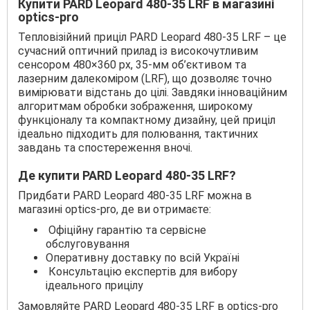
Купити PARD Leopard 480-35 LRF в магазині
optics-pro
Тепловізійний приціл PARD Leopard 480-35 LRF – це
сучасний оптичний прилад із високочутливим
сенсором 480×360 px, 35-мм об’єктивом та
лазерним далекоміром (LRF), що дозволяє точно
вимірювати відстань до цілі. Завдяки інноваційним
алгоритмам обробки зображення, широкому
функціоналу та компактному дизайну, цей приціл
ідеально підходить для полювання, тактичних
завдань та спостереження вночі.
Де купити PARD Leopard 480-35 LRF?
Придбати PARD Leopard 480-35 LRF можна в
магазині optics-pro, де ви отримаєте:
Офіційну гарантію та сервісне
обслуговування
Оперативну доставку по всій Україні
Консультацію експертів для вибору
ідеального прицілу
Замовляйте PARD Leopard 480-35 LRF в optics-pro