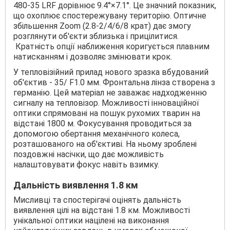
480-35 LRF дорівнює 9.4°×7.1°. Це значний показник,
що охоплює спостережувану територію. Оптичне
збільшення Zoom (2.8-2/4/6/8 крат) дає змогу
розглянути об'єкти зблизька і прицілитися.
Кратність опції наближення коригується плавним
натисканням і дозволяє змінювати крок.
У тепловізійний прилад нового зразка вбудований
об'єктив - 35/ F1.0 мм. Фронтальна лінза створена з
германію. Цей матеріал не заважає надходженню
сигналу на тепловізор. Можливості інноваційної
оптики спрямовані на пошук рухомих тварин на
відстані 1800 м. Фокусування проводиться за
допомогою обертання механічного колеса,
розташованого на об'єктиві. На ньому зроблені
поздовжні насічки, що дає можливість
налаштовувати фокус навіть взимку.
Дальність виявлення 1.8 км
Мисливці та спостерігачі оцінять дальність
виявлення цілі на відстані 1.8 км. Можливості
унікальної оптики націлені на виконання