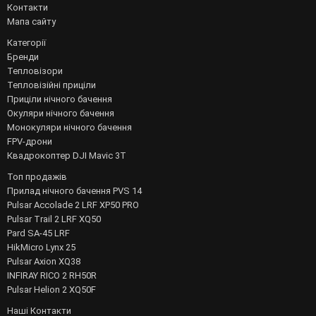
Контакти
Мапа сайту
Категорії
Бренди
Тепловізори
Тепловізійні приціли
Приціли нічного бачення
Окуляри нічного бачення
Монокуляри нічного бачення
FPV-дрони
Квадрокоптер DJI Mavic 3T
Топ продажів
Прилад нічного бачення PVS 14
Pulsar Accolade 2 LRF XP50 PRO
Pulsar Trail 2 LRF XQ50
Pard SA-45 LRF
HikMicro Lynx 25
Pulsar Axion XQ38
INFIRAY RICO 2 RH50R
Pulsar Helion 2 XQ50F
Наші Контакти