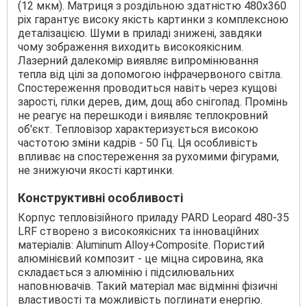
(12 мкм). Матриця з роздільною здатністю 480х360
pix гарантує високу якість картинки з комплексною
деталізацією. Шуми в приладі знижені, завдяки
чому зображення виходить високоякісним.
Лазерний далекомір виявляє випромінювання
тепла від цілі за допомогою інфрачервоного світла.
Спостереження проводиться навіть через кущові
зарості, гілки дерев, дим, дощ або снігопад. Промінь
не реагує на перешкоди і виявляє теплокровний
об'єкт. Тепловізор характеризується високою
частотою зміни кадрів - 50 Гц. Ця особливість
впливає на спостереження за рухомими фігурами,
не знижуючи якості картинки.
Конструктивні особливості
Корпус тепловізійного приладу PARD Leopard 480-35
LRF створено з високоякісних та інноваційних
матеріалів: Aluminum Alloy+Composite. Пористий
алюмінієвий композит - це міцна сировина, яка
складається з алюмінію і підсилювальних
наповнювачів. Такий матеріал має відмінні фізичні
властивості та можливість поглинати енергію.