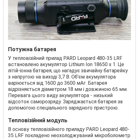
Потужна батарея
У тепловізійний прилад PARD Leopard 480-35 LRF
встановлено акумулятор Lithium Ion 18650 х 1. Це
літій-іонна батарея, що нагадує звичайну батарейку
з напругою на виході 3,7 В. Об'єм акумулятора
варіюється від 1600 до 3600 мАг. Батарея
відрізняється діаметром 18 мм і довжиною 65 мм.
Перевага цього виду акумулятора - низький
відсоток саморозряду. Заряджається батарея за
допомогою спеціального зарядного пристрою.
Тепловізійний модуль
В основу тепловізійного приладу PARD Leopard 480-
35 LRF покладено неохолоджуваний мікроболометр