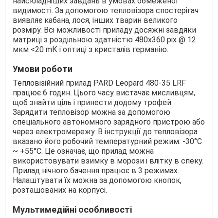
найскладніших завдань в умовах обмеженої
видимості. За допомогою тепловізора спостерігач
виявляє кабана, лося, інших тварин великого
розміру. Всі можливості приладу досяжні завдяки
матриці з роздільною здатністю 480х360 pix @ 12
мкм <20 mК і оптиці з кристалів германію.
Умови роботи
Тепловізійний прилад PARD Leopard 480-35 LRF
працює 6 годин. Цього часу вистачає мисливцям,
щоб знайти ціль і принести додому трофей.
Зарядити тепловізор можна за допомогою
спеціального автономного зарядного пристрою або
через електромережу. В інструкції до тепловізора
вказано його робочий температурний режим: -30°C
~ +55°C. Це означає, що прилад можна
використовувати взимку в морози і влітку в спеку.
Прилад нічного бачення працює в 3 режимах.
Налаштувати їх можна за допомогою кнопок,
розташованих на корпусі.
Мультимедійні особливості