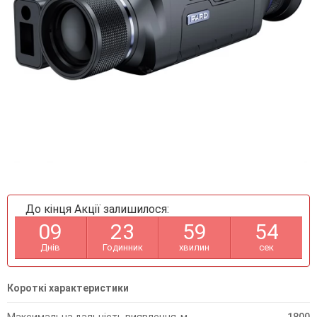
До кінця Акції залишилося:
0
9
2
3
5
9
5
4
Днів
Годинник
хвилин
сек
Короткі характеристики