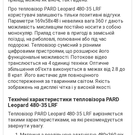
Про тепловізор PARD Leopard 480-35 LRF
користувачі залишають тільки позитивні відгуки.
Параметри 169х58х48 і невелика вага 360 г дають
можливість мисливцям постійно носити з собою
монокуляр. Прилад стане в пригоді в заміській
поїздці, на риболовлі, полюванні або під час
подорожі. Тепловізор сумісний з різними
цифровими пристроями, що розширює його
функціональні можливості. Потокове відео
транслюється на 4 одиниці техніки. Оптичне
збільшення об'єкта виконується в межах від 2.8 до
8 крат. Його вистачає для повноцінного
спостереження за тваринним світом. Якість
зображень на дисплеї чітка і у високій якості.
Технічні характеристики тепловізора PARD
Leopard 480-35 LRF
Тепловізор PARD Leopard 480-35 LRF вирізняється
такими характеристиками, на які рекомендується
звернути увагу:
Матриця з роздільною здатністю 480х360 pix