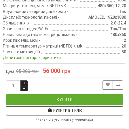
Максимальна дальність виявлення, м -
1800
Матриця: пікселі, мкм, < NETD мК -
480x360, 12, 20
Вбудований лазерний далекомір -
Так
Дисплей: технологія, пікселі -
AMOLED, 1920x1080
Збільшення, х -
2.8-22.4
Запис фото-відео/Wi-Fi -
Так/Так
Роздільна здатність матриці, піксель -
480x360
Крок пікселю, мкм -
12
Різниця температур матриці (NETD) <, мК -
20
Частота матриці, Гц -
50
Дивитись всі характеристики
56 000 грн
95 000 грн
Ціна:
КУПИТИ
КУПИТИ В 1 КЛІК
*наявність уточнюйте у менеджера