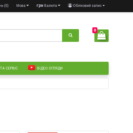
грн
ь (0)
Мова
Валюта
Обліковий запис
0
 ТА СЕРВІС
ВІДЕО ОГЛЯДИ