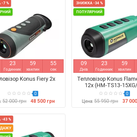
 -7 %
ЗНИЖКА -34 %
ЯРНИЙ
ПОПУЛЯРНИЙ
2
3
5
9
5
4
0
9
2
3
5
9
Годинник
хвилин
сек
Днів
Годинник
хвилин
ловізор Konus Fiery 2x
Тепловізор Konus Flame
12x (HM-TS13-15XG
0
0
52 000 грн
48 500 грн
55 950 грн
37 000
а:
Цена:
 -43 %
ОДАЖУ