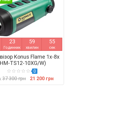
ЯРНИЙ
2
3
5
9
5
4
Годинник
хвилин
сек
візор Konus Flame 1x-8x
(HM-TS12-10XG/W)
0
37 300 грн
21 200 грн
а: