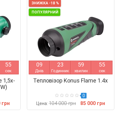
ЗНИЖКА -18 %
ПОПУЛЯРНИЙ
5
4
0
9
2
3
5
9
5
4
сек
Днів
Годинник
хвилин
сек
 1,5x-
Тепловізор Konus Flame 1.4x
/W)
0
 грн
104 000 грн
85 000 грн
Цена: