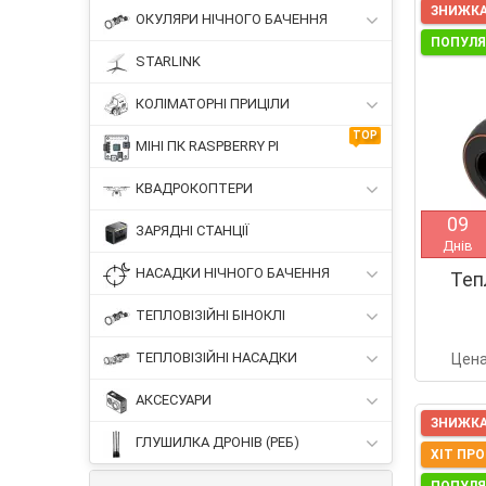
ЗНИЖКА
ОКУЛЯРИ НІЧНОГО БАЧЕННЯ
ПОПУЛ
STARLINK
КОЛІМАТОРНІ ПРИЦІЛИ
TOP
МІНІ ПК RASPBERRY PI
КВАДРОКОПТЕРИ
0
9
ЗАРЯДНІ СТАНЦІЇ
Днів
НАСАДКИ НІЧНОГО БАЧЕННЯ
Теп
ТЕПЛОВІЗІЙНІ БІНОКЛІ
ТЕПЛОВІЗІЙНІ НАСАДКИ
Цен
АКСЕСУАРИ
ЗНИЖКА
ГЛУШИЛКА ДРОНІВ (РЕБ)
ХІТ ПР