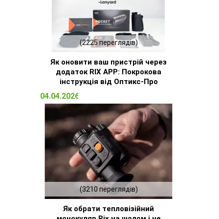
(2225 переглядів)
Як оновити ваш пристрій через
додаток RIX APP: Покрокова
інструкція від Оптикс-Про
04.04.2026 14:32
(3210 переглядів)
Як обрати тепловізійний
монокуляр Rix на шолом і не