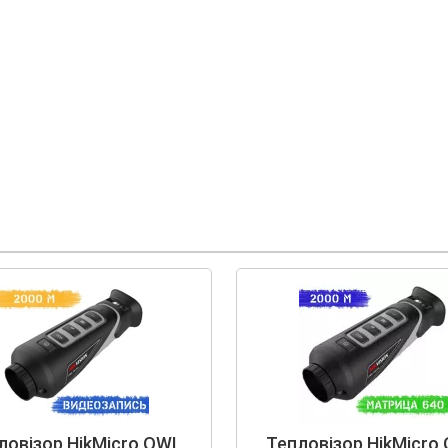
ловізор HikMicro OWL
Тепловізор HikMicro