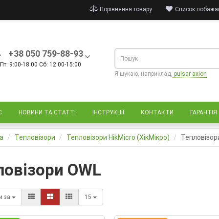
Порівняння товару
Список побажан
+38 050 759-88-93
Пт: 9:00-18:00 Сб: 12:00-15:00
Я шукаю, наприклад,
pulsar axion
С
НОВИНИ ТА СТАТТІ
ІНСТРУКЦІЇ
КОНТАКТИ
ГАРАНТІЯ
а
Тепловізори
Тепловізори HikMicro (ХікМікро)
Тепловізор
ловізори OWL
и за
15