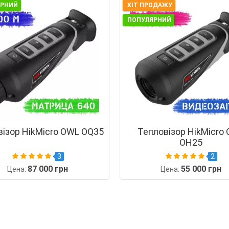
ЯРНИЙ
ХІТ ПРОДАЖУ
ПОПУЛЯРНИЙ
візор HikMicro OWL OQ35
Тепловізор HikMicro
OH25
3
2
87 000 грн
55 000 грн
Цена:
Цена: