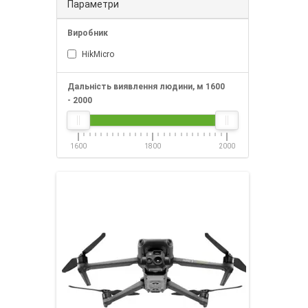
Параметри
Виробник
HikMicro
Дальність виявлення людини, м
1600
-
2000
1600
1800
2000