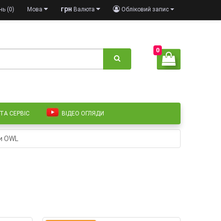
грн
ь (0)
Мова
Валюта
Обліковий запис
0
 ТА СЕРВІС
ВІДЕО ОГЛЯДИ
и OWL