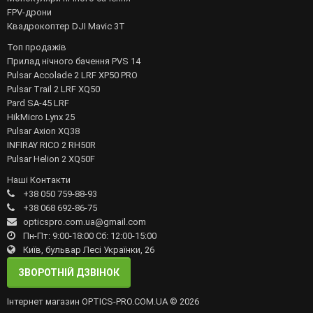
FPV-дрони
Квадрокоптер DJI Mavic 3T
Топ продажів
Прилад нічного бачення PVS 14
Pulsar Accolade 2 LRF XP50 PRO
Pulsar Trail 2 LRF XQ50
Pard SA-45 LRF
HikMicro Lynx 25
Pulsar Axion XQ38
INFIRAY RICO 2 RH50R
Pulsar Helion 2 XQ50F
Наші Контакти
+38 050 759-88-93
+38 068 692-86-75
opticspro.com.ua@gmail.com
Пн-Пт: 9:00-18:00 Сб: 12:00-15:00
Київ, бульвар Лесі Українки, 26
ЗВОРОТНІЙ ДЗВІНОК
Інтернет магазин OPTICS-PRO.COM.UA © 2026