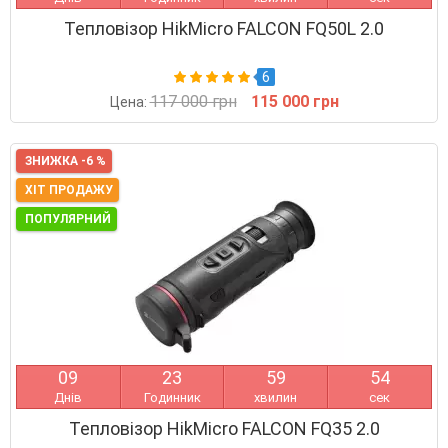
Тепловізор HikMicro FALCON FQ50L 2.0
6
117 000 грн
115 000 грн
Цена:
ЗНИЖКА -6 %
ХІТ ПРОДАЖУ
ПОПУЛЯРНИЙ
0
9
2
3
5
9
5
4
Днів
Годинник
хвилин
сек
Тепловізор HikMicro FALCON FQ35 2.0