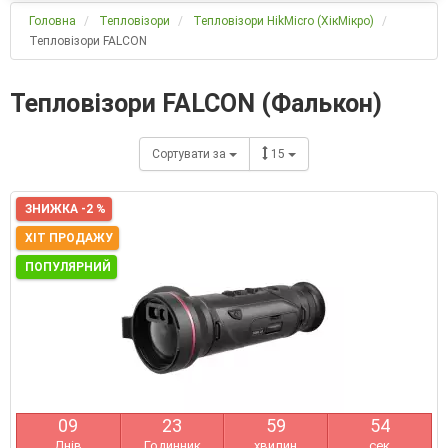
Головна
Тепловізори
Тепловізори HikMicro (ХікМікро)
Тепловізори FALCON
Тепловізори FALCON (Фалькон)
Сортувати за
15
ЗНИЖКА -2 %
ХІТ ПРОДАЖУ
ПОПУЛЯРНИЙ
0
9
2
3
5
9
5
4
Днів
Годинник
хвилин
сек