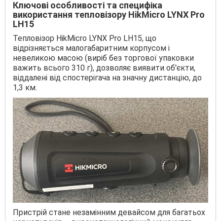
Ключові особливості та специфіка
використання тепловізору HikMicro LYNX Pro
LH15
Тепловізор HikMicro LYNX Pro LH15, що
відрізняється малогабаритним корпусом і
невеликою масою (виріб без торгової упаковки
важить всього 310 г), дозволяє виявити об'єкти,
віддалені від спостерігача на значну дистанцію, до
1,3 км.
Пристрій стане незамінним девайсом для багатьох