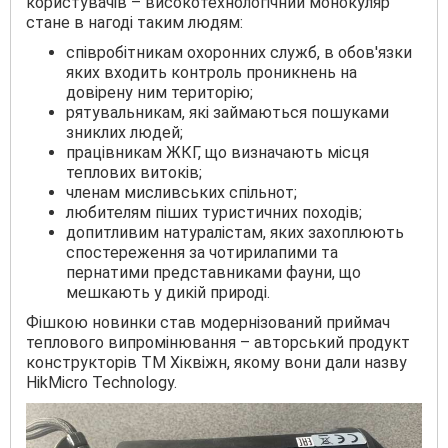
користувачів – високотехнологічний монокуляр
стане в нагоді таким людям:
співробітникам охоронних служб, в обов'язки
яких входить контроль проникнень на
довірену ним територію;
рятувальникам, які займаються пошуками
зниклих людей;
працівникам ЖКГ, що визначають місця
теплових витоків;
членам мисливських спільнот;
любителям піших туристичних походів;
допитливим натуралістам, яких захоплюють
спостереження за чотирилапими та
пернатими представниками фауни, що
мешкають у дикій природі.
Фішкою новинки став модернізований приймач
теплового випромінювання – авторський продукт
конструкторів ТМ Хіквіжн, якому вони дали назву
HikMicro Technology.