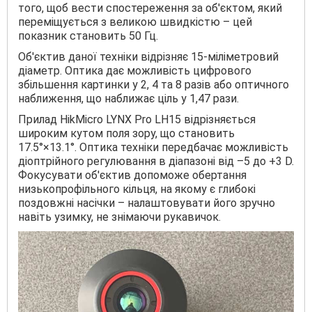
того, щоб вести спостереження за об'єктом, який
переміщується з великою швидкістю – цей
показник становить 50 Гц.
Об'єктив даної техніки відрізняє 15-міліметровий
діаметр. Оптика дає можливість цифрового
збільшення картинки у 2, 4 та 8 разів або оптичного
наближення, що наближає ціль у 1,47 рази.
Прилад HikMicro LYNX Pro LH15 відрізняється
широким кутом поля зору, що становить
17.5°×13.1°. Оптика техніки передбачає можливість
діоптрійного регулювання в діапазоні від –5 до +3 D.
Фокусувати об'єктив допоможе обертання
низькопрофільного кільця, на якому є глибокі
поздовжні насічки – налаштовувати його зручно
навіть узимку, не знімаючи рукавичок.