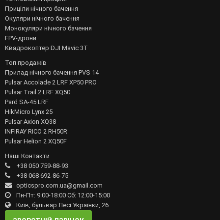
Приціли нічного бачення
Окуляри нічного бачення
Монокуляри нічного бачення
FPV-дрони
Квадрокоптер DJI Mavic 3T
Топ продажів
Прилад нічного бачення PVS 14
Pulsar Accolade 2 LRF XP50 PRO
Pulsar Trail 2 LRF XQ50
Pard SA-45 LRF
HikMicro Lynx 25
Pulsar Axion XQ38
INFIRAY RICO 2 RH50R
Pulsar Helion 2 XQ50F
Наші Контакти
+38 050 759-88-93
+38 068 692-86-75
opticspro.com.ua@gmail.com
Пн-Пт: 9:00-18:00 Сб: 12:00-15:00
Київ, бульвар Лесі Українки, 26