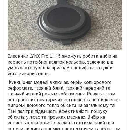
Власники LYNX Pro LH15 зможуть робити вибір на
користь потрібної палітри кольорів, залежно від
умов застосування приладу, специфіки та цілей
його використання.
Функціонал моделі включає, окрім кольорового
реформата, гарячий білий, гарячий червоний та
гарячий чорний режим зображення. Результатом
контрастних гам гарячих відтінків стане виділення
випромінюючого тепло об'єкта на загальному тлі.
Такі палітри підвищать ефективність пошуку
об'єктів у лісах та гірських масивах. Вибір на
користь кольорового варіанта оптимальний при
невеликій дистанції між спостерігачем та об'єктом