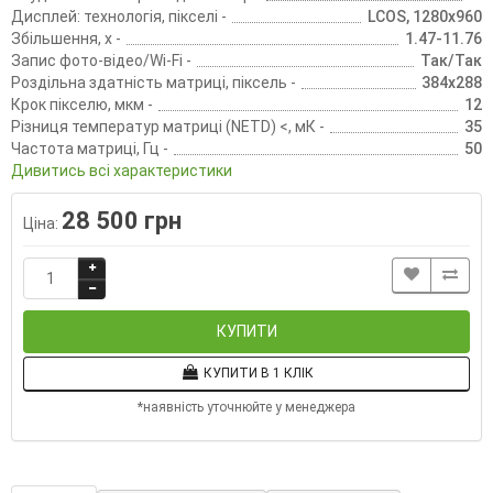
Дисплей: технологія, пікселі -
LCOS, 1280х960
Збільшення, х -
1.47-11.76
Запис фото-відео/Wi-Fi -
Так/Так
Роздільна здатність матриці, піксель -
384х288
Крок пікселю, мкм -
12
Різниця температур матриці (NETD) <, мК -
35
Частота матриці, Гц -
50
Дивитись всі характеристики
28 500 грн
Ціна:
КУПИТИ
КУПИТИ В 1 КЛІК
*наявність уточнюйте у менеджера