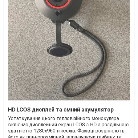
HD LCOS дисплей та ємний акумулятор
Устаткування цього тепловізійного монокуляра
включає дисплейний екран LCOS з HD з роздільною
здатністю 1280x960 пікселів. Фахівці розцінюють
його як повнорозмірний, відзначаючи глибину та