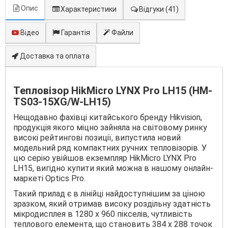
Опис
Характеристики
Відгуки
(41)
Відео
Гарантія
Файли
Доставка та оплата
Тепловізор HikMicro LYNX Pro LH15 (HM-
TS03-15XG/W-LH15)
Нещодавно фахівці китайського бренду Hikvision,
продукція якого міцно зайняла на світовому ринку
високі рейтингові позиції, випустила новий
модельний ряд компактних ручних тепловізорів. У
цю серію увійшов екземпляр HikMicro LYNX Pro
LH15, вигідно купити який можна в нашому онлайн-
маркеті Optics Pro.
Такий прилад є в лінійці найдоступнішим за ціною
зразком, який отримав високу роздільну здатність
мікродисплея в 1280 х 960 пікселів, чутливість
теплового елемента, що становить 384 х 288 точок