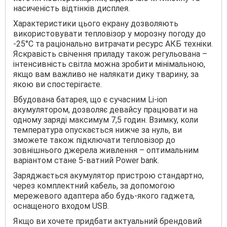
насиченість відтінків дисплея.
Характеристики цього екрану дозволяють
використовувати тепловізор у морозну погоду до
-25°С та раціонально витрачати ресурс АКБ техніки.
Яскравість свічення приладу також регульована –
інтенсивність світла можна зробити мінімальною,
якщо вам важливо не налякати дику тварину, за
якою ви спостерігаєте.
Вбудована батарея, що є сучасним Li-ion
акумулятором, дозволяє девайсу працювати на
одному заряді максимум 7,5 годин. Взимку, коли
температура опускається нижче за нуль, ви
зможете також підключати тепловізор до
зовнішнього джерела живлення – оптимальним
варіантом стане 5-ватний Power bank.
Заряджається акумулятор пристрою стандартно,
через комплектний кабель, за допомогою
мережевого адаптера або будь-якого гаджета,
оснащеного входом USB.
Якщо ви хочете придбати актуальний брендовий