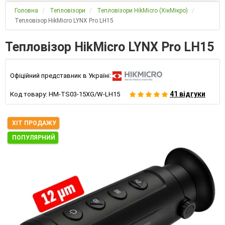
Головна
Тепловізори
Тепловізори HikMicro (ХікМікро)
Тепловізор HikMicro LYNX Pro LH15
Тепловізор HikMicro LYNX Pro LH15
Офіційний представник в Україні:
41 відгуки
Код товару:
HM-TS03-15XG/W-LH15
ХІТ ПРОДАЖУ
ПОПУЛЯРНИЙ