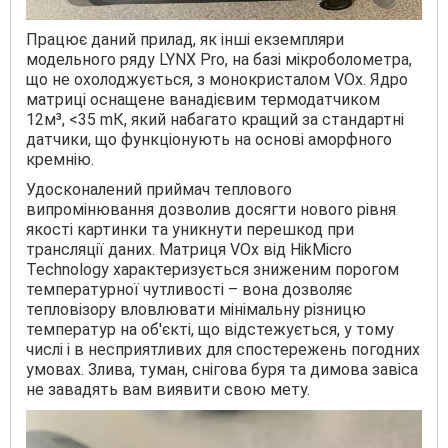
Працює даний прилад, як інші екземпляри
модельного ряду LYNX Pro, на базі мікроболометра,
що не охолоджується, з монокристалом VOx. Ядро
матриці оснащене ванадієвим термодатчиком
12м³, <35 mК, який набагато кращий за стандартні
датчики, що функціонують на основі аморфного
кремнію.
Удосконалений приймач теплового
випромінювання дозволив досягти нового рівня
якості картинки та уникнути перешкод при
трансляції даних. Матриця VOx від HikMicro
Technology характеризується зниженим порогом
температурної чутливості – вона дозволяє
тепловізору вловлювати мінімальну різницю
температур на об'єкті, що відстежується, у тому
числі і в несприятливих для спостережень погодних
умовах. Злива, туман, снігова буря та димова завіса
не завадять вам виявити свою мету.