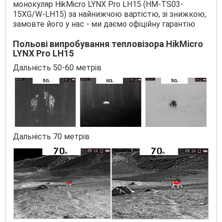
монокуляр HikMicro LYNX Pro LH15 (HM-TS03-
15XG/W-LH15) за найнижчою вартістю, зі знижкою,
замовте його у нас - ми даємо офіційну гарантію
Польові випробування тепловізора HikMicro
LYNX Pro LH15
Дальність 50-60 метрів
Дальність 70 метрів