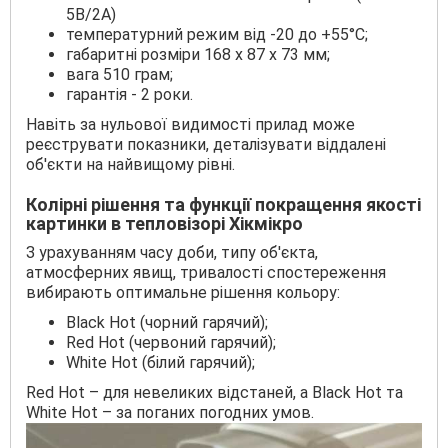
5B/2А)
температурний режим від -20 до +55°С;
габаритні розміри 168 х 87 х 73 мм;
вага 510 грам;
гарантія - 2 роки.
Навіть за нульової видимості прилад може
реєструвати показники, деталізувати віддалені
об'єкти на найвищому рівні.
Колірні рішення та функції покращення якості
картинки в тепловізорі Хікмікро
З урахуванням часу доби, типу об'єкта,
атмосферних явищ, тривалості спостереження
вибирають оптимальне рішення кольору:
Black Hot (чорний гарячий);
Red Hot (червоний гарячий);
White Hot (білий гарячий);
Red Hot – для невеликих відстаней, а Black Hot та
White Hot – за поганих погодних умов.