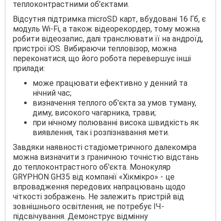
теплоконтрастними об'єктами.
Відсутня підтримка microSD карт, вбудовані 16 Гб, є
модуль Wi-Fi, а також відеорекордер, тому можна
робити відеозапис, далі транслювати її на андроїд,
пристрої iOS. Вибираючи тепловізор, можна
переконатися, що його робота перевершує інші
прилади:
може працювати ефективно у денний та
нічний час;
визначення теплого об'єкта за умов туману,
диму, високого чагарника, трави;
при нічному полюванні висока швидкість як
виявлення, так і розпізнавання мети.
Завдяки наявності стадіометричного далекоміра
можна визначити з граничною точністю відстань
до теплоконтрастного об'єкта. Монокуляр
GRYPHON GH35 від компанії «Хікмікро» - це
впровадження передових напрацювань щодо
чіткості зображень. Не залежить пристрій від
зовнішнього освітлення, не потребує ІЧ-
підсвічування. Демонструє відмінну