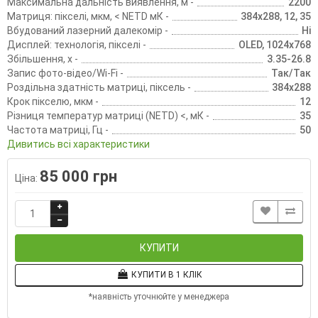
Максимальна дальність виявлення, м -
2200
Матриця: пікселі, мкм, < NETD мК -
384х288, 12, 35
Вбудований лазерний далекомір -
Ні
Дисплей: технологія, пікселі -
OLED, 1024х768
Збільшення, х -
3.35-26.8
Запис фото-відео/Wi-Fi -
Так/Так
Роздільна здатність матриці, піксель -
384х288
Крок пікселю, мкм -
12
Різниця температур матриці (NETD) <, мК -
35
Частота матриці, Гц -
50
Дивитись всі характеристики
85 000 грн
Ціна:
КУПИТИ
КУПИТИ В 1 КЛІК
*наявність уточнюйте у менеджера