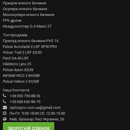
Приціли нічного бачення
Окуляри нічного бачення
Монокуляри нічного бачення
FPV-дрони
Квадрокоптер DJI Mavic 3T
Топ продажів
Прилад нічного бачення PVS 14
Pulsar Accolade 2 LRF XP50 PRO
Pulsar Trail 2 LRF XQ50
Pard SA-45 LRF
HikMicro Lynx 25
Pulsar Axion XQ38
INFIRAY RICO 2 RH50R
Pulsar Helion 2 XQ50F
Наші Контакти
+38 050 759-88-93
+38 068 692-86-75
opticspro.com.ua@gmail.com
Пн-Пт: 9:00-18:00 Сб: 12:00-15:00
Київ, бульвар Лесі Українки, 26
ЗВОРОТНІЙ ДЗВІНОК