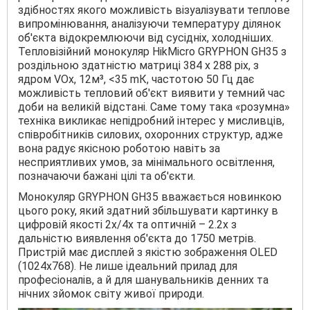
здібностях якого можливість візуалізувати теплове
випромінювання, аналізуючи температуру ділянок
об'єкта відокремлюючи від сусідніх, холодніших.
Тепловізійний монокуляр HikMicro GRYPHON GH35 з
роздільною здатністю матриці 384 х 288 pix, з
ядром VOx, 12м³, <35 mК, частотою 50 Гц дає
можливість тепловий об'єкт виявити у темний час
доби на великій відстані. Саме тому така «розумна»
техніка викликає непідробний інтерес у мисливців,
співробітників силових, охоронних структур, адже
вона радує якісною роботою навіть за
несприятливих умов, за мінімального освітлення,
позначаючи бажані цілі та об'єкти.
Монокуляр GRYPHON GH35 вважається новинкою
цього року, який здатний збільшувати картинку в
цифровій якості 2х/4х та оптичній – 2.2х з
дальністю виявлення об'єкта до 1750 метрів.
Пристрій має дисплей з якістю зображення OLED
(1024х768). Не лише ідеальний прилад для
професіоналів, а й для шанувальників денних та
нічних зйомок світу живої природи.