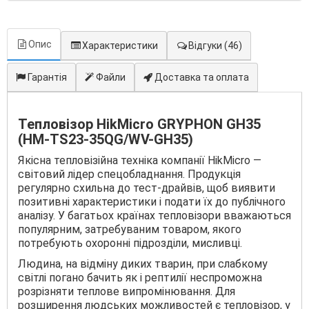
Опис
Характеристики
Відгуки
(46)
Гарантія
Файли
Доставка та оплата
Тепловізор HikMicro GRYPHON GH35
(HM-TS23-35QG/WV-GH35)
Якісна тепловізійна техніка компанії HikMicro —
світовий лідер спецобладнання. Продукція
регулярно схильна до тест-драйвів, щоб виявити
позитивні характеристики і подати їх до публічного
аналізу. У багатьох країнах тепловізори вважаються
популярним, затребуваним товаром, якого
потребують охоронні підрозділи, мисливці.
Людина, на відміну диких тварин, при слабкому
світлі погано бачить як і рептилії неспроможна
розрізняти теплове випромінювання. Для
розширення людських можливостей є тепловізор, у