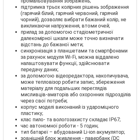
промальовування зображень;
підтримка трьох колірних рішень зображення
(гарячий білий, гарячий червоний, гарячий
чорний), дозволяє вибрати бажаний колір, не
викликаючи напруження, втоми очей;
прилад за допомогою стадіометричної
далекомірної шкали може точно визначати
відстань до бажаної мети;
синхронізація з планшетами та смартфонами
за рахунок модуля Wi-Fi, можна віддалено
налаштовувати функції, здійснювати
передачу даних;
за допомогою відеоредактора, накопичувача,
може тепловізор робити запис, збереження
матеріалу для подальших переглядів
мисливців-аматорів або охоронних підрозділів
через свої потреби;
корпус моделі виконаний із удароміцного
пластику;
клас пило- та вологозахисту складає IP67;
час автономної роботи - 5 годин;
тип батареї – вбудований Li-ion акумулятор;
зовнішній блок живлення - павербанк (DC