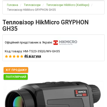
Головна
Тепловізори
Тепловізори HikMicro (ХікМікро)
Тепловізор HikMicro GRYPHON GH35
Тепловізор HikMicro GRYPHON
GH35
Офіційний представник в Україні:
Код товару:
HM-TS23-35QG/WV-GH35
46 відгуки
ХІТ ПРОДАЖУ
ПОПУЛЯРНИЙ