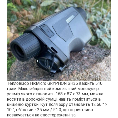
Тепловізор HikMicro GRYPHON GH35 важить 510
грам. Малогабаритний компактний монокуляр,
розмір якого становить 168 х 87 х 73 мм, можна
носити в дорожній сумці, навіть поміститься в
кишеню куртки. Кут поля зору становить 12.66 ° ×
10 °, об'єктив - 25 мм / F1.0, що сприятливо
позначається на спостереженні за