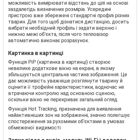
можливість вимірювати відстань до цілі на основі
заздалегідь визначених розмірів. Усередині
пристрою вже збережені стандартні профілі різних
тварин. Для того щоб дізнатися дистанцію, досить
вибрати необхідний профіль і задати верхню і
нижню межі об'єкта, після чого тепловізор
автоматично виконає розрахунок.
Картинка в картинці
Функція PiP (картинка в картинці) створює
невелике додаткове вікно на екрані, в якому
збільшується центральна частина зображення. Це
дає можливість уважніше розглянути тварину й
оцінити її трофейні характеристики, водночас не
втрачаючи контролю над основною сценою,
оскільки вікно не перекриває загальний огляд.
Функція Hot Tracking, призначена для виявлення
найактивніших зон на зображенні, значно полегшує
спостереження за рухомими об'єктами в умовах
обмеженої видимості.