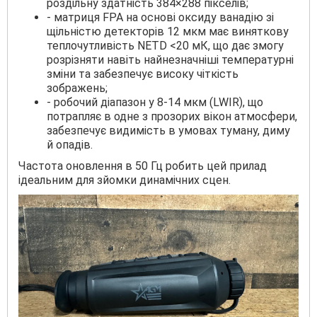
роздільну здатність 384×288 пікселів;
- матриця FPA на основі оксиду ванадію зі
щільністю детекторів 12 мкм має виняткову
теплочутливість NETD <20 мК, що дає змогу
розрізняти навіть найнезначніші температурні
зміни та забезпечує високу чіткість
зображень;
- робочий діапазон у 8-14 мкм (LWIR), що
потрапляє в одне з прозорих вікон атмосфери,
забезпечує видимість в умовах туману, диму
й опадів.
Частота оновлення в 50 Гц робить цей прилад
ідеальним для зйомки динамічних сцен.