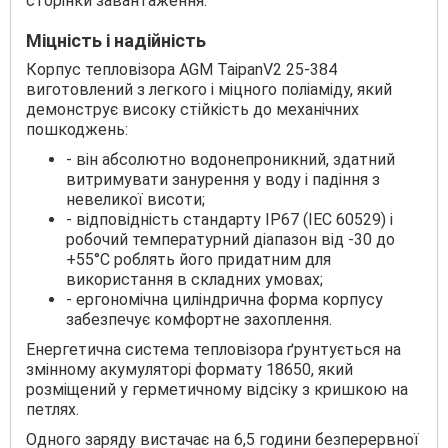
сторінки завантаження.
Міцність і надійність
Корпус тепловізора AGM TaipanV2 25-384
виготовлений з легкого і міцного поліаміду, який
демонструє високу стійкість до механічних
пошкоджень:
- він абсолютно водонепроникний, здатний
витримувати занурення у воду і падіння з
невеликої висоти;
- відповідність стандарту IP67 (IEC 60529) і
робочий температурний діапазон від -30 до
+55°C роблять його придатним для
використання в складних умовах;
- ергономічна циліндрична форма корпусу
забезпечує комфортне захоплення.
Енергетична система тепловізора ґрунтується на
змінному акумуляторі формату 18650, який
розміщений у герметичному відсіку з кришкою на
петлях.
Одного заряду вистачає на 6,5 години безперервної