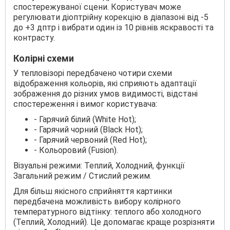
спостережуваної сцени. Користувач може
регулювати діоптрійну корекцію в діапазоні від -5
до +3 дптр і вибрати один із 10 рівнів яскравості та
контрасту.
Колірні схеми
У тепловізорі передбачено чотири схеми
відображення кольорів, які сприяють адаптації
зображення до різних умов видимості, відстані
спостереження і вимог користувача:
- Гарячий білий (White Hot);
- Гарячий чорний (Black Hot);
- Гарячий червоний (Red Hot);
- Кольоровий (Fusion).
Візуальні режими: Теплий, Холодний, функції
Загальний режим / Стислий режим.
Для більш якісного сприйняття картинки
передбачена можливість вибору колірного
температурного відтінку: теплого або холодного
(Теплий, Холодний). Це допомагає краще розрізняти