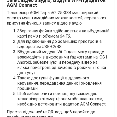
Запис відео з аудіо, модуль Wi-Fi і додаток
AGM Connect
Тепловізор AGM TaipanV2 25-384 має широкий
спектр мультимедійних можливостей, серед яких
присутня функція запису відео з аудіо.
Зберігання файлів здійснюється на вбудованій
карті пам'яті об'ємом 64 Гб.
Для підключення до зовнішніх пристроїв є
відеороз'єм USB-CVBS.
Вбудований модуль Wi-Fi дає змогу приладу
взаємодіяти з цифровими ґаджетами на iOS і
Android, забезпечуючи передачу відео на
кілька пристроїв одночасно в режимі «Точка
доступу».
Також доступні функції віддаленого
керування, передавання даних і оновлення
прошивки.
Щоб забезпечити повноцінну взаємодію
тепловізора зі смартфоном або планшетом,
необхідно встановити додаток AGM Connect.
Просто відскануйте QR-код, щоб перейти до