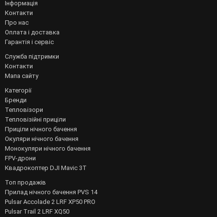
Інформація
Контакти
Про нас
Оплата і доставка
Гарантія і сервіс
Служба підтримки
Контакти
Мапа сайту
Категорії
Бренди
Тепловізори
Тепловізійні приціли
Приціли нічного бачення
Окуляри нічного бачення
Монокуляри нічного бачення
FPV-дрони
Квадрокоптер DJI Mavic 3T
Топ продажів
Прилад нічного бачення PVS 14
Pulsar Accolade 2 LRF XP50 PRO
Pulsar Trail 2 LRF XQ50