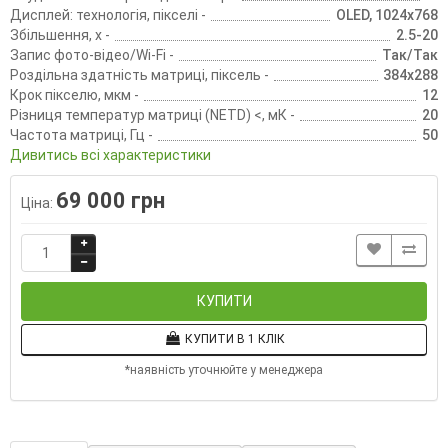
Дисплей: технологія, пікселі -
OLED, 1024х768
Збільшення, х -
2.5-20
Запис фото-відео/Wi-Fi -
Так/Так
Роздільна здатність матриці, піксель -
384х288
Крок пікселю, мкм -
12
Різниця температур матриці (NETD) <, мК -
20
Частота матриці, Гц -
50
Дивитись всі характеристики
69 000 грн
Ціна:
КУПИТИ
КУПИТИ В 1 КЛІК
*наявність уточнюйте у менеджера