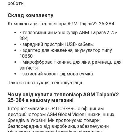
роботи.
Склад комплекту
Комплектація тепловізора AGM TaipanV2 25-384:
- тепловізійний монокуляр AGM TaipanV2 25-
384;
- зарядний пристрій і USB-кабель;
- адаптер для живлення, акумулятор типу
18650;
- мікрофіброва тканина для лінз, ремінець для
зап'ястя;
- захисний чохол і фірмова сумка.
Також є інструкція з експлуатації.
Чому слід купити тепловізор AGM TaipanV2
25-384 в нашому магазині
Інтернет-магазин OPTICS-PRO є офіційним
дистриб'ютором AGM Global Vision і низки інших
брендів в Україні. Ми пропонуємо товари
безпосередньо від виробника, забезпечуючи