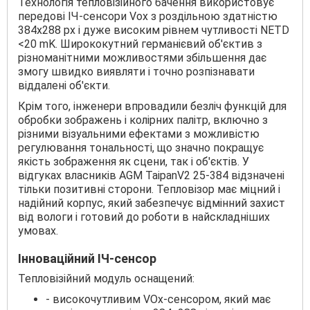
Технологія тепловізійного бачення використовує
передові ІЧ-сенсори Vox з роздільною здатністю
384х288 px і дуже високим рівнем чутливості NETD
<20 mK. Ширококутний германієвий об'єктив з
різноманітними можливостями збільшення дає
змогу швидко виявляти і точно розпізнавати
віддалені об'єкти.
Крім того, інженери впровадили безліч функцій для
обробки зображень і колірних палітр, включно з
різними візуальними ефектами з можливістю
регулювання тональності, що значно покращує
якість зображення як сцени, так і об'єктів. У
відгуках власників AGM TaipanV2 25-384 відзначені
тільки позитивні сторони. Тепловізор має міцний і
надійний корпус, який забезпечує відмінний захист
від вологи і готовий до роботи в найскладніших
умовах.
Інноваційний ІЧ-сенсор
Тепловізійний модуль оснащений:
- високочутливим VOx-сенсором, який має