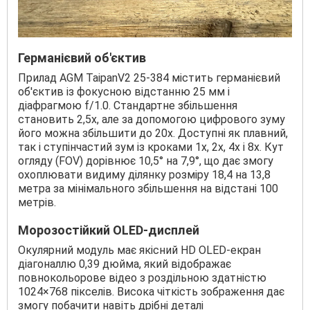
Германієвий об'єктив
Прилад AGM TaipanV2 25-384 містить германієвий
об'єктив із фокусною відстанню 25 мм і
діафрагмою f/1.0. Стандартне збільшення
становить 2,5х, але за допомогою цифрового зуму
його можна збільшити до 20х. Доступні як плавний,
так і ступінчастий зум із кроками 1x, 2x, 4x і 8x. Кут
огляду (FOV) дорівнює 10,5° на 7,9°, що дає змогу
охоплювати видиму ділянку розміру 18,4 на 13,8
метра за мінімального збільшення на відстані 100
метрів.
Морозостійкий OLED-дисплей
Окулярний модуль має якісний HD OLED-екран
діагоналлю 0,39 дюйма, який відображає
повнокольорове відео з роздільною здатністю
1024×768 пікселів. Висока чіткість зображення дає
змогу побачити навіть дрібні деталі