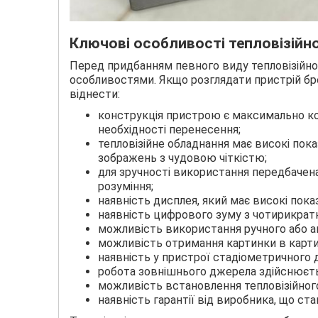
Ключові особливості тепловізій
Перед придбанням певного виду тепловізійн
особливостями. Якщо розглядати пристрій б
віднести:
конструкція пристрою є максимально к
необхідності перенесення;
тепловізійне обладнання має високі пок
зображень з чудовою чіткістю;
для зручності використання передбачена 
розуміння;
наявність дисплея, який має високі пока
наявність цифрового зуму з чотирикрат
можливість використання ручного або а
можливість отримання картинки в картин
наявність у пристрої стадіометричного 
робота зовнішнього джерела здійснюєть
можливість встановлення тепловізійног
наявність гарантії від виробника, що ста