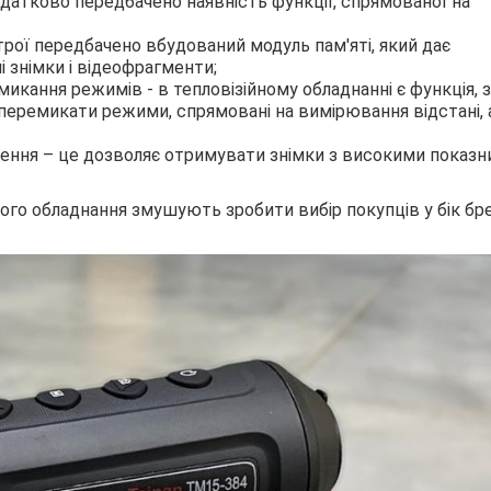
датково передбачено наявність функції, спрямованої на
рої передбачено вбудований модуль пам'яті, який дає
 знімки і відеофрагменти;
микання режимів - в тепловізійному обладнанні є функція, 
перемикати режими, спрямовані на вимірювання відстані, а
ення – це дозволяє отримувати знімки з високими показ
ного обладнання змушують зробити вибір покупців у бік бр