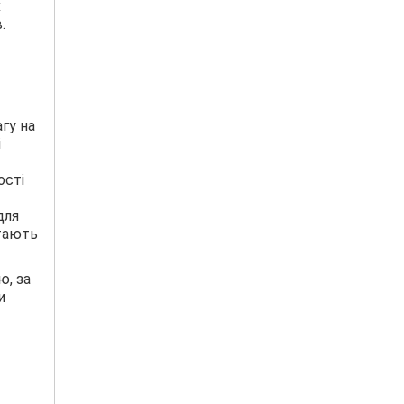
х
.
гу на
і
ості
для
ртають
ю, за
и