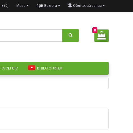
грн
ь (0)
Мова
Валюта
Обліковий запис
0
 ТА СЕРВІС
ВІДЕО ОГЛЯДИ