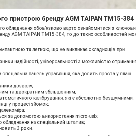
ного пристрою бренду AGM TAIPAN TM15-384
ого обладнання обов'язково варто ознайомитися з ключов
ренду AGM TAIPAN TM15-384, то до таких особливостей мо
омпактною та легкою, що не викликає складнощів при
азники надійності, універсальності з можливістю отриманн
спеціальна панель управління, яка досить проста у плані
зники дозволу;
ним та двократним збільшенням;
втоматичного калібрування, які є абсолютно безшумними;
ці у процесі зйомок;
далекоміра;
ся за допомогою використання micro-usb;
о обладнання на спеціальний штатив;
новить 3 роки.