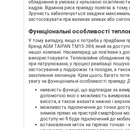
обладнання в умовах з нульовою освітленіст
кадрів. Відмінна риса приладу полягає в том
Зручність забезпечується завдяки максимал
застосовувати при великих зливах або сніго
Функціональні особливості тепло
У тому випадку, якщо є потреба у придбанні п
бренд AGM TAIPAN TM15-384, який за доступн
нашої компанії. Насамперед це пов'язані з д
використовувати. Тепловізійне обладнання п
при патрулюванні, у процесі реалізації пошук
застосування у подорожах та походах, а так
захоплення злочинців. Крім цього, багато п
увагу на функціональні особливості приладу. Д
наявність функції, що відповідає за вим
допомогою якої є можливість вимірюват
висоти, а також вказати нижню і верхн
можливість підключення до точки доступ
знімків прямо на пристрій смартфона м
доступу wi-fi буде підключений до мобіл
встановлення міток на гарячих точках -