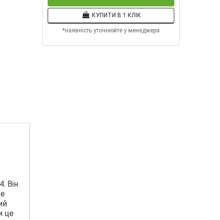
КУПИТИ В 1 КЛІК
*наявність уточнюйте у менеджера
. Він
ке
ий
и це