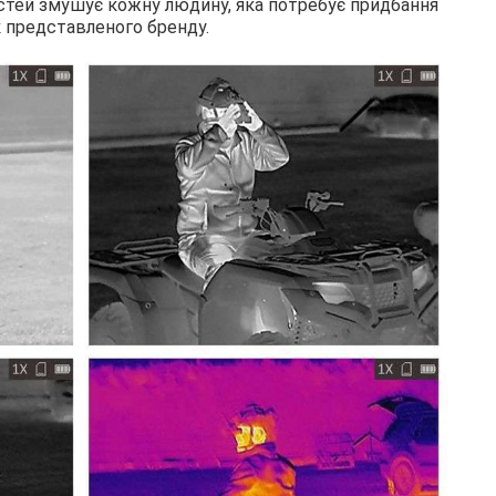
стей змушує кожну людину, яка потребує придбання
ік представленого бренду.