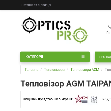
Питання та відповіді
Пн-
КАТЕГОРІЇ
ПРО НА
Головна
Тепловізори
Тепловізори AGM
Теп
Тепловізор AGM TAIPA
Офіційний представник в Україні:
Код т