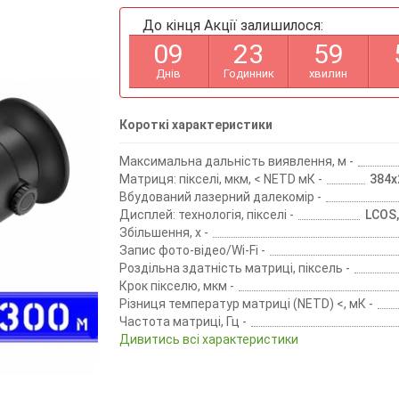
До кінця Акції залишилося:
0
9
2
3
5
9
Днів
Годинник
хвилин
Короткі характеристики
Максимальна дальність виявлення, м -
Матриця: пікселі, мкм, < NETD мК -
384х2
Вбудований лазерний далекомір -
Дисплей: технологія, пікселі -
LCOS,
Збільшення, х -
Запис фото-відео/Wi-Fi -
Роздільна здатність матриці, піксель -
Крок пікселю, мкм -
Різниця температур матриці (NETD) <, мК -
Частота матриці, Гц -
Дивитись всі характеристики