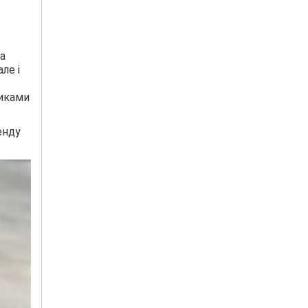
за
ле і
никами
енду