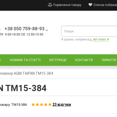
Порівняння товару
Список побажан
+38 050 759-88-93
Пт: 9:00-18:00 Сб: 12:00-15:00
Я шукаю, наприклад,
atn mars 4
С
НОВИНИ ТА СТАТТІ
ІНСТРУКЦІЇ
КОНТАКТИ
ГАРАНТІЯ
ловізор AGM TAIPAN TM15-384
N TM15-384
23 відгуки
овару:
TM15-384