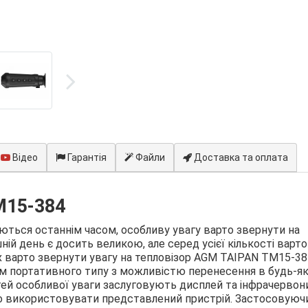
Відео
Гарантія
Файли
Доставка та оплата
M15-384
ляються останнім часом, особливу увагу варто звернути на
шній день є досить великою, але серед усієї кількості варто
х варто звернути увагу на тепловізор AGM TAIPAN TM15-384
м портативного типу з можливістю перенесення в будь-я
тей особливої уваги заслуговують дисплей та інфрачервон
но використовувати представлений пристрій. Застосовуюч