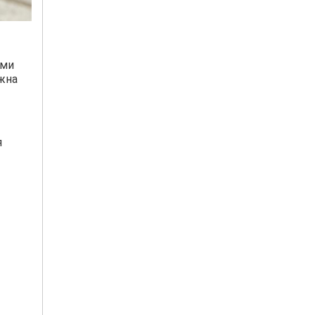
ими
жна
я