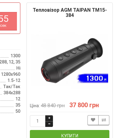
Тепловізор AGM TAIPAN TM15-
384
5
4
сек
1300
88, 12, 35
Ні
 1280х960
1.5-12
Так/Так
384х288
12
37 800 грн
35
48 840 грн
Ціна:
50
КУПИТИ