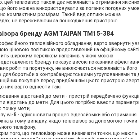
ю, цей тепловізор також дає можливість отримання якісни
у, що його можна використовувати за поганих погодних умов
ьно компактним розмірам. Такий вид оптики можна
падах, не переживаючи за пошкодження пристрою.
візора бренду AGM TAIPAN TM15-384
рофесійного тепловізійного обладнання, варто звернути ува
ою ціновою політикою представлений на офіційному сайт
осить широким переліком напрямів, у яких можна
редставленого бренду показує високі показники ефективн
ових робіт та порятунку, не виключається можливість його
ож для боротьби з контрабандистськими угрупованнями та 
отенційних покупців перед придбанням цього пристрою зве
о них варто віднести такі:
ірювання відстаней до мети - пристрій передбачено функці
и відстань до мети. Для цього потрібно ввести параметр
ю точку мети;
у wi-fi - здійснювати процес відеозйомки або отримання
ожна в тому випадку, якщо тепловізор за допомогою точки
ьного телефону;
 крім того, що тепловізор може визначати точки, що мають