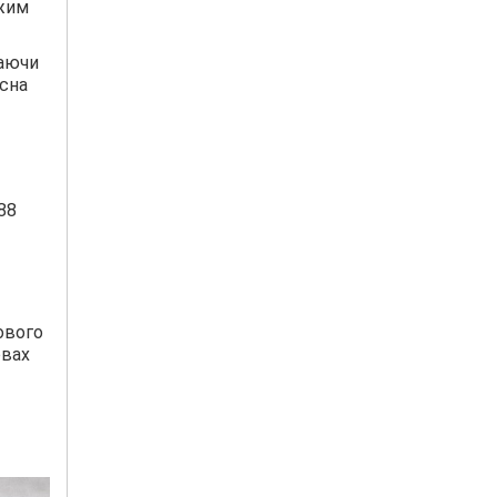
ежим
жаючи
існа
88
ового
овах