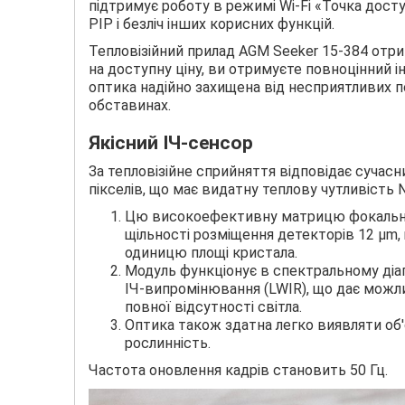
підтримує роботу в режимі Wi-Fi «Точка досту
PIP і безліч інших корисних функцій.
Тепловізійний прилад AGM Seeker 15-384 отр
на доступну ціну, ви отримуєте повноцінний 
оптика надійно захищена від несприятливих по
обставинах.
Якісний ІЧ-сенсор
За тепловізійне сприйняття відповідає сучас
пікселів, що має видатну теплову чутливість 
Цю високоефективну матрицю фокальної
щільності розміщення детекторів 12 μm, 
одиницю площі кристала.
Модуль функціонує в спектральному діап
ІЧ-випромінювання (LWIR), що дає можли
повної відсутності світла.
Оптика також здатна легко виявляти об'є
рослинність.
Частота оновлення кадрів становить 50 Гц.