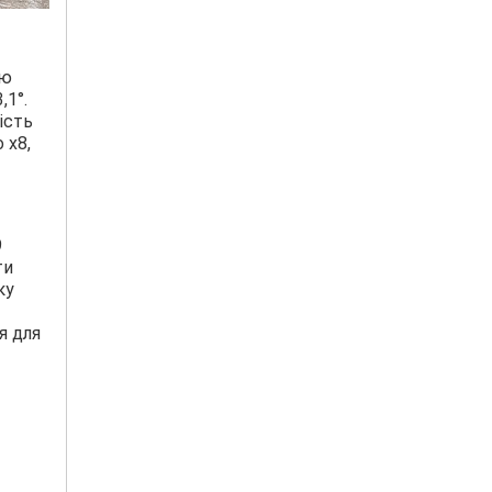
ою
,1°.
ість
 x8,
9
ти
ку
я для