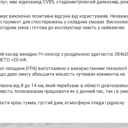
пу», має відеовихід CVBS, стадіометріческій далекомір, р
имує виключно позитивні відгуки від користувачів. Незва
інструмент для спостережень у складних умовах. Високояк
годних умов і готова до експлуатації навіть у найважчих
ний оксид ванадію ІЧ-сенсор з роздільною здатністю 384х2
NETD <20 mK.
 площини (FPA) виготовлено з використанням технології
що дало змогу збільшити кількість чутливих елементів на
азоні від 8 до 14 нм, який перебуває в області довгохвиль
вість тепловізорам працювати як у денний час, так і в ум
кти крізь туман, густий дим, атмосферні опади і рідкісну