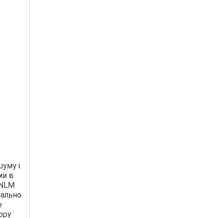
уму і
ми в
 NLM
уально
е
ору