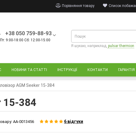
Порівняння товару
Список побажан
+38 050 759-88-93
Пт: 9:00-18:00 Сб: 12:00-15:00
Я шукаю, наприклад,
pulsar thermion
С
НОВИНИ ТА СТАТТІ
ІНСТРУКЦІЇ
КОНТАКТИ
ГАРАНТІЯ
ловізор AGM Seeker 15-384
 15-384
6 відгуки
овару:
AA-0013456