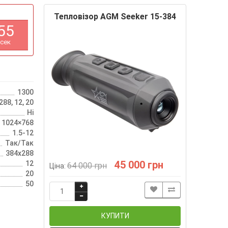
Тепловізор AGM Seeker 15-384
5
3
сек
1300
88, 12, 20
Ні
, 1024×768
1.5-12
Так/Так
384х288
45 000 грн
12
64 000 грн
Ціна:
20
50
КУПИТИ