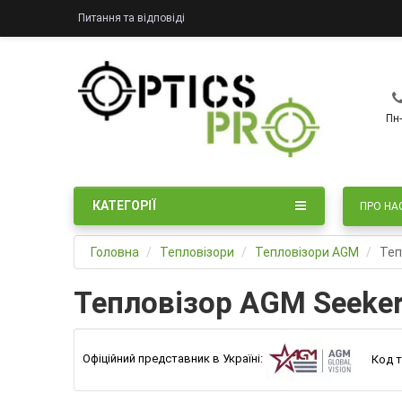
Питання та відповіді
Пн-
КАТЕГОРІЇ
ПРО НА
Головна
Тепловізори
Тепловізори AGM
Теп
Тепловізор AGM Seeker
Офіційний представник в Україні:
Код т