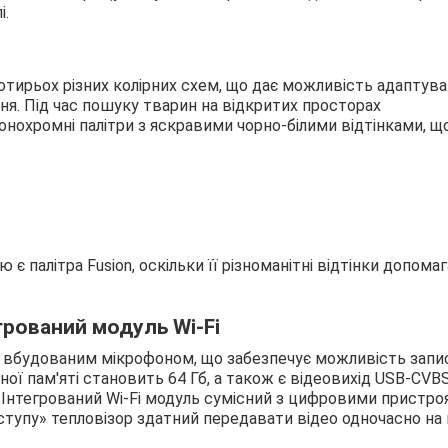
і.
отирьох різних колірних схем, що дає можливість адаптув
я. Під час пошуку тварин на відкритих просторах
нохромні палітри з яскравими чорно-білими відтінками, щ
 палітра Fusion, оскільки її різноманітні відтінки допома
грований модуль Wi-Fi
і вбудованим мікрофоном, що забезпечує можливість запи
ої пам'яті становить 64 Гб, а також є відеовихід USB-CVB
. Інтегрований Wi-Fi модуль сумісний з цифровими пристр
доступу» тепловізор здатний передавати відео одночасно на 