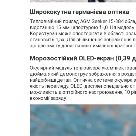
Ширококутна германієва оптика
Тепловізійний прилад AGM Seeker 15-384 об
відстанню 15 мм і апертурою f1,0. Ця модель м
Користувач може спостерігати в області розмі
становить 1,5x. Для збільшення зображення пе
що дає змогу досягти максимальної кратності
Морозостійкий OLED-екран (0,39 
Окулярний модуль тепловізора укомплектова
дюйма, який демонструє зображення з розділь
найдрібніші деталі. Оптична система окуляра 
якість перегляду. OLED-дисплеї спеціально с
можливість діоптрійного настроювання, 10 р
економії заряду.