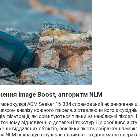
ження Image Boost, алгоритм NLM
 монокулярі AGM Seeker 15-384 спрямований на зниження ш
ляхом аналізу кожного пікселя, зіставляючи його з сусідні
ів фільтрації, які орієнтуються тільки на найближчі пікселі,
ьш точному відновленню деталей і текстур. Це особливо акт
енні віддалених об'єктів, оскільки якість зображення мож
ня NLM покращує візуальне сприйняття і допомагає операт