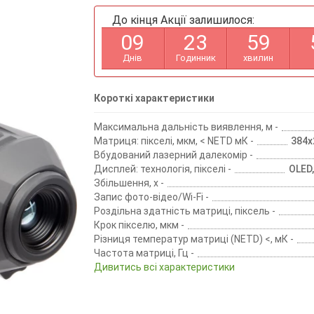
До кінця Акції залишилося:
0
9
2
3
5
9
Днів
Годинник
хвилин
Короткі характеристики
Максимальна дальність виявлення, м -
Матриця: пікселі, мкм, < NETD мК -
384х2
Вбудований лазерний далекомір -
Дисплей: технологія, пікселі -
OLED
Збільшення, х -
Запис фото-відео/Wi-Fi -
Роздільна здатність матриці, піксель -
Крок пікселю, мкм -
Різниця температур матриці (NETD) <, мК -
Частота матриці, Гц -
Дивитись всі характеристики