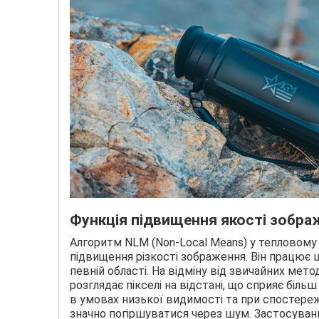
Функція підвищення якості зобра
Алгоритм NLM (Non-Local Means) у тепловому
підвищення різкості зображення. Він працює ш
певній області. На відміну від звичайних метод
розглядає пікселі на відстані, що сприяє біл
в умовах низької видимості та при спостереж
значно погіршуватися через шум. Застосуван