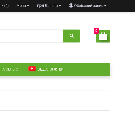
грн
ь (0)
Мова
Валюта
Обліковий запис
0
 ТА СЕРВІС
ВІДЕО ОГЛЯДИ