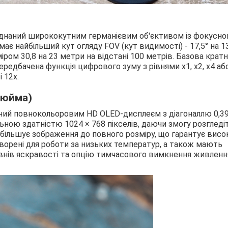
ладнаний ширококутним германієвим об'єктивом із фокусн
ає найбільший кут огляду FOV (кут видимості) - 17,5° на 13
ром 30,8 на 23 метри на відстані 100 метрів. Базова кратн
редбачена функція цифрового зуму з рівнями x1, x2, x4 або
 12x.
дюйма)
ний повнокольоровим HD OLED-дисплеєм з діагоналлю 0,3
ною здатністю 1024 × 768 пікселів, даючи змогу розгледі
збільшує зображення до повного розміру, що гарантує висо
творені для роботи за низьких температур, а також мають
івнів яскравості та опцію тимчасового вимкнення живленн