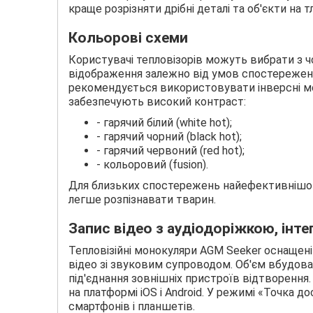
краще розрізняти дрібні деталі та об'єкти на тл
Кольорові схеми
Користувачі тепловізорів можуть вибрати з ч
відображення залежно від умов спостереженн
рекомендується використовувати інверсні мо
забезпечують високий контраст:
- гарячий білий (white hot);
- гарячий чорний (black hot);
- гарячий червоний (red hot);
- кольоровий (fusion).
Для близьких спостережень найефективнішою є
легше розпізнавати тварин.
Запис відео з аудіодоріжкою, інте
Тепловізійні монокуляри AGM Seeker оснащен
відео зі звуковим супроводом. Об'єм вбудован
під'єднання зовнішніх пристроїв відтворення
на платформі iOS і Android. У режимі «Точка 
смартфонів і планшетів.