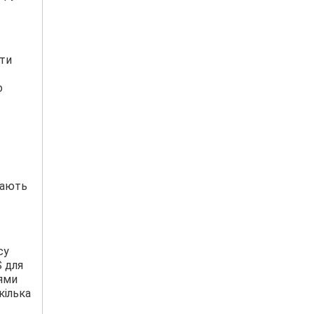
ати
о
гають
су
S для
оями
кілька