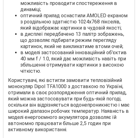
можливість проводити спостереження в
динаміці;
оптичний прилад оснастили AMOLED екраном
з роздільною здатністю 1024х768 пікселів,
який відображає картинки в чудовій якості;
в дисплеї передбачено 13 палітр зображень,
що дозволяє підбирати режим перегляду
картинок, який не викликатиме втоми очей;
в моделі застосований інноваційний об'єктив
40 мм f / 1.0, який дає можливість навіть при
збільшенні отримувати картинки з високою
чіткістю.
Користувачі, які встигли замовити тепловізійний
монокуляр Dipol TFA1000 з доставкою по Україні,
отримали в своє розпорядження оптичний прилад,
який можна застосовувати при будь-якій погоді,
оскільки він відрізняється водонепроникністю і має
широкий діапазон робочих температур. Наявність в
моделі енергоємного акумулятора дозволяє їй
автономно працювати більше 2,5 годин при
активному використанні.