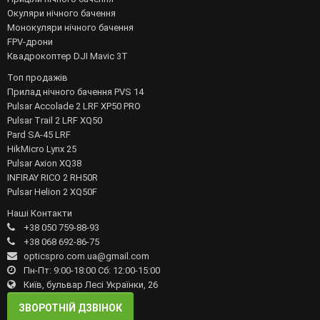
Окуляри нічного бачення
Монокуляри нічного бачення
FPV-дрони
Квадрокоптер DJI Mavic 3T
Топ продажів
Прилад нічного бачення PVS 14
Pulsar Accolade 2 LRF XP50 PRO
Pulsar Trail 2 LRF XQ50
Pard SA-45 LRF
HikMicro Lynx 25
Pulsar Axion XQ38
INFIRAY RICO 2 RH50R
Pulsar Helion 2 XQ50F
Наші Контакти
+38 050 759-88-93
+38 068 692-86-75
opticspro.com.ua@gmail.com
Пн-Пт: 9:00-18:00 Сб: 12:00-15:00
Київ, бульвар Лесі Українки, 26
ЗВОРОТНІЙ ДЗВІНОК