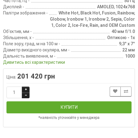
Частота, Гц -
50 Гц
Дисплей -
AMOLED, 1024х768
Палітри зображення -
White Hot, Black Hot, Fusion, Rainbow,
Globow, Ironbow 1, Ironbow 2, Sepia, Color
1, Color 2, Ice-Fire, Rain, and OEM Custom
Об'єктив, мм -
40 мм f/1.0
Збільшення, х -
Оптикою - 1x
Поле зору, град, м на 100 м -
9,3° x 7°
Діаметр вихідного окуляра, мм -
22 мм
Дальність виявлення, м -
1000
Дивитись всі характеристики
201 420 грн
Ціна:
КУПИТИ
*наявність уточнюйте у менеджера