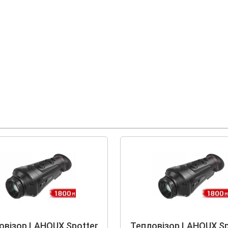
овізор LAHOUX Spotter
Тепловізор LAHOUX Sp