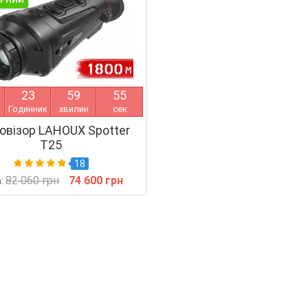
ЯРНИЙ
2
3
5
9
5
4
Годинник
хвилин
сек
овізор LAHOUX Spotter
T25
18
82 060 грн
74 600 грн
а: