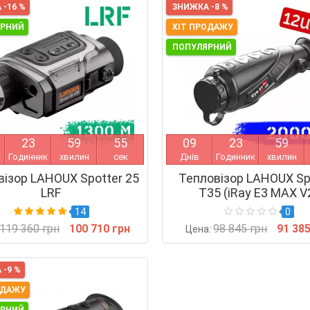
 -16 %
ЗНИЖКА -8 %
ЯРНИЙ
ХІТ ПРОДАЖУ
ПОПУЛЯРНИЙ
2
3
5
9
5
4
0
9
2
3
5
9
Годинник
хвилин
сек
Днів
Годинник
хвилин
візор LAHOUX Spotter 25
Тепловізор LAHOUX Sp
LRF
T35 (iRay E3 MAX V
14
0
119 360 грн
100 710 грн
98 845 грн
91 385
Цена:
 -9 %
ОДАЖУ