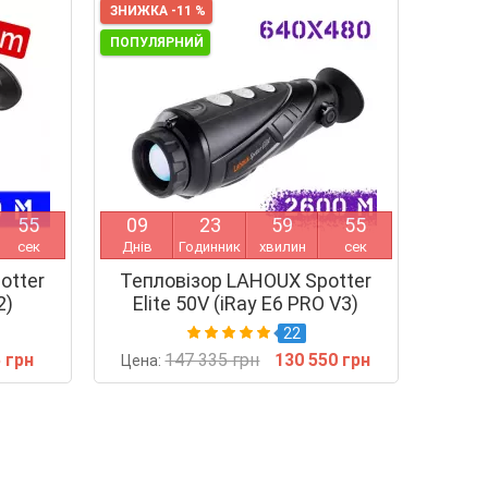
ЗНИЖКА -11 %
ПОПУЛЯРНИЙ
5
4
0
9
2
3
5
9
5
4
сек
Днів
Годинник
хвилин
сек
otter
Тепловізор LAHOUX Spotter
2)
Elite 50V (iRay E6 PRO V3)
22
 грн
147 335 грн
130 550 грн
Цена: