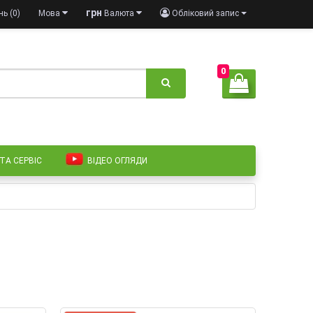
грн
ь (0)
Мова
Валюта
Обліковий запис
0
 ТА СЕРВІС
ВІДЕО ОГЛЯДИ