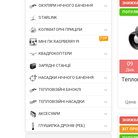
ЗНИЖКА
ОКУЛЯРИ НІЧНОГО БАЧЕННЯ
ПОПУЛ
STARLINK
КОЛІМАТОРНІ ПРИЦІЛИ
TOP
МІНІ ПК RASPBERRY PI
КВАДРОКОПТЕРИ
0
9
ЗАРЯДНІ СТАНЦІЇ
Днів
НАСАДКИ НІЧНОГО БАЧЕННЯ
Тепло
ТЕПЛОВІЗІЙНІ БІНОКЛІ
ТЕПЛОВІЗІЙНІ НАСАДКИ
Цена:
АКСЕСУАРИ
ЗНИЖКА
ГЛУШИЛКА ДРОНІВ (РЕБ)
ХІТ ПР