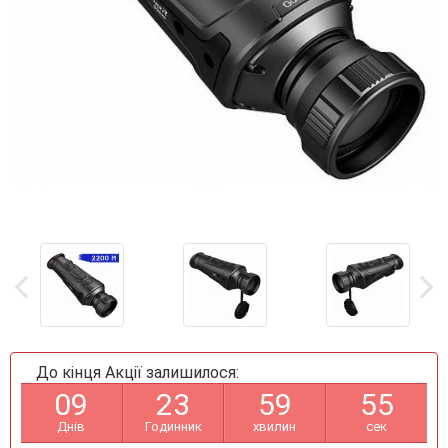
До кінця Акції залишилося:
0
9
2
3
5
9
5
4
Днів
Годинник
хвилин
сек