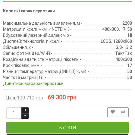
Короткі характеристики
Максимальна дальність виявлення, м -
2200
Матриця: пікселі, мкм, < NETD мК -
400х300, 17, 50
Вбудований лазерний далекомір -
Ні
Дисплей: технологія, пікселі -
LCOS, 1280х960
Збільшення, х -
3.3-13.2
Запис фото-відео/Wi-Fi -
Так/Так
Роздільна здатність матриці, піксель -
400х300
Крок пікселю, мкм -
17
Різниця температур матриці (NETD) <, мК -
50
Частота матриці, Гц -
50
Дивитись всі характеристики
69 300 грн
100 710 грн
Ціна:
КУПИТИ