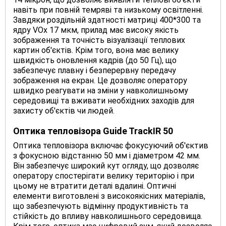
навіть при повній темряві та низькому освітленні.
Завдяки роздільній здатності матриці 400*300 та
ядру VOx 17 мкм, прилад має високу якість
зображення та точність візуалізації теплових
картин об'єктів. Крім того, вона має велику
швидкість оновлення кадрів (до 50 Гц), що
забезпечує плавну і безперервну передачу
зображення на екран. Це дозволяє оператору
швидко реагувати на зміни у навколишньому
середовищі та вживати необхідних заходів для
захисту об'єктів чи людей.
Оптика тепловізора Guide TrackIR 50
Оптика тепловізора включає фокусуючий об'єктив
з фокусною відстанню 50 мм і діаметром 42 мм.
Він забезпечує широкий кут огляду, що дозволяє
оператору спостерігати велику територію і при
цьому не втратити деталі вдалині. Оптичні
елементи виготовлені з високоякісних матеріалів,
що забезпечують відмінну продуктивність та
стійкість до впливу навколишнього середовища.