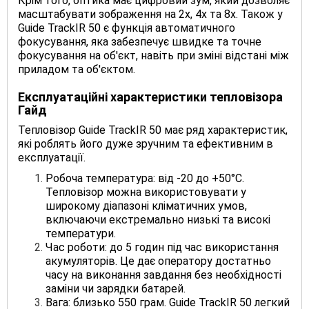
Крім того, оптика має цифровий зум, який дозволяє
масштабувати зображення на 2x, 4x та 8x. Також у
Guide TrackIR 50 є функція автоматичного
фокусування, яка забезпечує швидке та точне
фокусування на об'єкт, навіть при зміні відстані між
приладом та об'єктом.
Експлуатаційні характеристики
тепловізора
Гайд
Тепловізор Guide TrackIR 50 має ряд характеристик,
які роблять його дуже зручним та ефективним в
експлуатації.
Робоча температура: від -20 до +50°C.
Тепловізор можна використовувати у
широкому діапазоні кліматичних умов,
включаючи екстремально низькі та високі
температури.
Час роботи: до 5 годин під час використання
акумуляторів. Це дає оператору достатньо
часу на виконання завдання без необхідності
заміни чи зарядки батарей.
Вага: близько 550 грам. Guide TrackIR 50 легкий