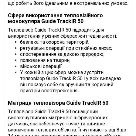
що робить його ідеальним в екстремальних умовах.
Сфери використання тепловізійного
монокуляра
Guide TrackIR 50
Тепловізор Guide TrackIR 50 підходить для
використання у різних сферах життєдіяльності:
безпека та охорона територій;
рятувальні операції при стихійних лихах;
спостереження за дикою природою;
полювання на тварин;
військові операції.
У кожній з цих сфер можна зустріти
тепловізор Guide TrackIR 50 і у всіх випадках
він показує себе як зручний та корисний
пристрій спостереження.
Матриця тепловізора
Guide TrackIR 50
Тепловізор Guide TrackIR 50 оснащений
високочутливою матрицею інфрачервоних
датчиків, яка забезпечує точне та швидке
визначення теплових об'єктів. Її чутливість від 8 до
14 мікрон, що дозволяє виявляти теплові об'єкти