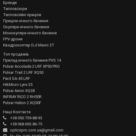
Бренди
Тепловізори
Тепловізійні приціли
Приціли нічного бачення
Окуляри нічного бачення
Монокуляри нічного бачення
FPV-дрони
Квадрокоптер DJI Mavic 3T
Топ продажів
Прилад нічного бачення PVS 14
Pulsar Accolade 2 LRF XP50 PRO
Pulsar Trail 2 LRF XQ50
Pard SA-45 LRF
HikMicro Lynx 25
Pulsar Axion XQ38
INFIRAY RICO 2 RH50R
Pulsar Helion 2 XQ50F
Наші Контакти
+38 050 759-88-93
+38 068 692-86-75
opticspro.com.ua@gmail.com