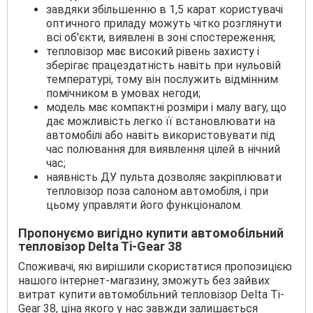
завдяки збільшенню в 1,5 карат користувачі
оптичного приладу можуть чітко розглянути
всі об'єкти, виявлені в зоні спостереження;
тепловізор має високий рівень захисту і
зберігає працездатність навіть при нульовій
температурі, тому він послужить відмінним
помічником в умовах негоди;
модель має компактні розміри і малу вагу, що
дає можливість легко її встановлювати на
автомобілі або навіть використовувати під
час полювання для виявлення цілей в нічний
час;
наявність ДУ пульта дозволяє закріплювати
тепловізор поза салоном автомобіля, і при
цьому управляти його функціоналом.
Пропонуємо вигідно купити автомобільний
тепловізор Delta Ti-Gear 38
Споживачі, які вирішили скористатися пропозицією
нашого інтернет-магазину, зможуть без зайвих
витрат купити автомобільний тепловізор Delta Ti-
Gear 38, ціна якого у нас завжди залишається