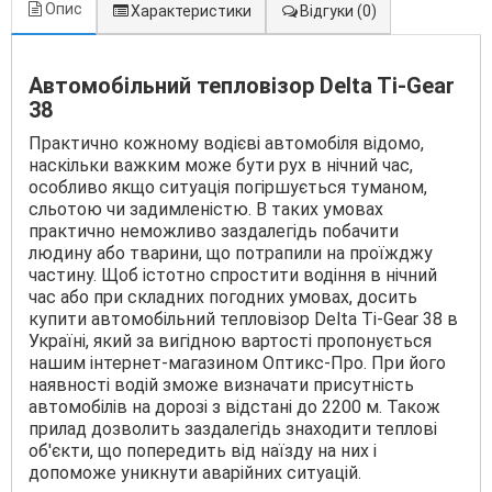
Опис
Характеристики
Відгуки
(0)
Автомобільний тепловізор Delta Ti-Gear
38
Практично кожному водієві автомобіля відомо,
наскільки важким може бути рух в нічний час,
особливо якщо ситуація погіршується туманом,
сльотою чи задимленістю. В таких умовах
практично неможливо заздалегідь побачити
людину або тварини, що потрапили на проїжджу
частину. Щоб істотно спростити водіння в нічний
час або при складних погодних умовах, досить
купити автомобільний тепловізор Delta Ti-Gear 38 в
Україні, який за вигідною вартості пропонується
нашим інтернет-магазином Оптикс-Про. При його
наявності водій зможе визначати присутність
автомобілів на дорозі з відстані до 2200 м. Також
прилад дозволить заздалегідь знаходити теплові
об'єкти, що попередить від наїзду на них і
допоможе уникнути аварійних ситуацій.