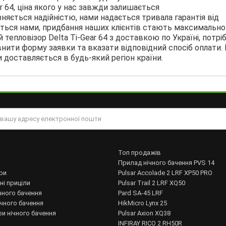
r 64, ціна якого у нас завжди залишається
яється надійністю, нами надається тривала гарантія від
ються нами, придбання наших клієнтів стають максимально
тепловізор Delta Ti-Gear 64 з доставкою по Україні, потрі
нити форму заявки та вказати відповідний спосіб оплати. 
 доставляється в будь-який регіон країни.
Топ продажів
Прилад нічного бачення PVS 14
ри
Pulsar Accolade 2 LRF XP50 PRO
ні приціли
Pulsar Trail 2 LRF XQ50
чного бачення
Pard SA-45 LRF
ічного бачення
HikMicro Lynx 25
и нічного бачення
Pulsar Axion XQ38
INFIRAY RICO 2 RH50R