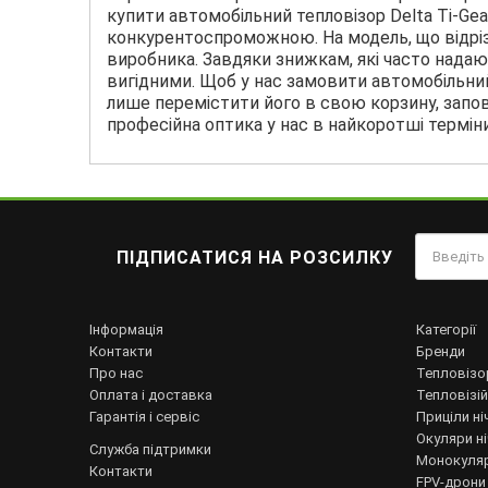
купити автомобільний тепловізор Delta Ti-Gea
конкурентоспроможною. На модель, що відрізн
виробника. Завдяки знижкам, які часто нада
вигідними. Щоб у нас замовити автомобільний 
лише перемістити його в свою корзину, запов
професійна оптика у нас в найкоротші терміни
ПІДПИСАТИСЯ НА РОЗСИЛКУ
Інформація
Категорії
Контакти
Бренди
Про нас
Тепловізо
Оплата і доставка
Тепловізій
Гарантія і сервіс
Приціли ні
Окуляри н
Служба підтримки
Монокуляр
Контакти
FPV-дрони