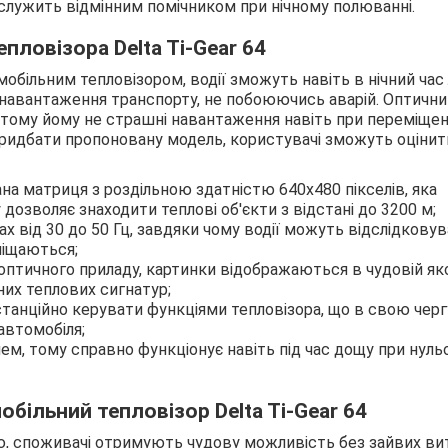
служить відмінним помічником при нічному полюванні.
пловізора Delta Ti-Gear 64
більним тепловізором, водії зможуть навіть в нічний час
 навантаження транспорту, не побоюючись аварій. Оптични
 тому йому не страшні навантаження навіть при переміщен
ридбати пропоновану модель, користувачі зможуть оцінити
на матриця з роздільною здатністю 640х480 пікселів, яка
дозволяє знаходити теплові об'єкти з відстані до 3200 м;
х від 30 до 50 Гц, завдяки чому водії можуть відслідкову
міщаються;
оптичного приладу, картинки відображаються в чудовій яко
них теплових сигнатур;
танційно керувати функціями тепловізора, що в свою черг
автомобіля;
ем, тому справно функціонує навіть під час дощу при нуль
більний тепловізор Delta Ti-Gear 64
, споживачі отримують чудову можливість без зайвих ви