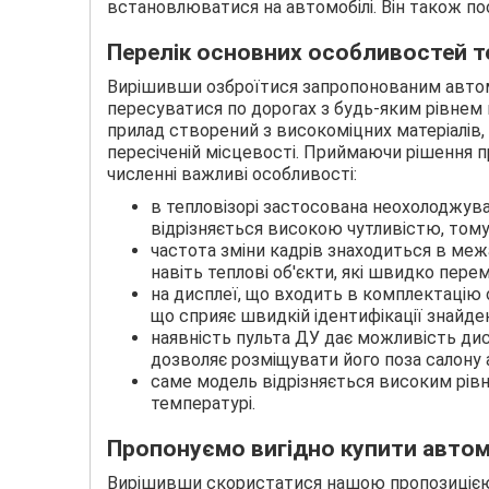
встановлюватися на автомобілі. Він також по
Перелік основних особливостей те
Вирішивши озброїтися запропонованим автомо
пересуватися по дорогах з будь-яким рівнем
прилад створений з високоміцних матеріалів,
пересіченій місцевості. Приймаючи рішення п
численні важливі особливості:
в тепловізорі застосована неохолоджува
відрізняється високою чутливістю, тому 
частота зміни кадрів знаходиться в межа
навіть теплові об'єкти, які швидко пере
на дисплеї, що входить в комплектацію 
що сприяє швидкій ідентифікації знайде
наявність пульта ДУ дає можливість дис
дозволяє розміщувати його поза салону 
саме модель відрізняється високим рівн
температурі.
Пропонуємо вигідно купити автомо
Вирішивши скористатися нашою пропозицією