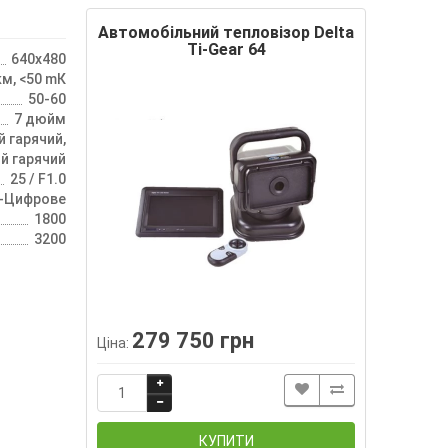
Автомобільний тепловізор Delta
Ti-Gear 64
640х480
ĸм, <50 mК
50-60
7 дюйм
й гарячий,
й гарячий
25 / F1.0
х -Цифрове
1800
3200
279 750 грн
Ціна:
КУПИТИ