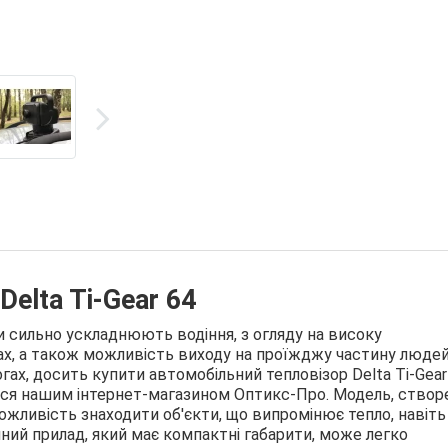
elta Ti-Gear 64
ви сильно ускладнюють водіння, з огляду на високу
ах, а також можливість виходу на проїжджу частину людей
ах, досить купити автомобільний тепловізор Delta Ti-Gear
ться нашим інтернет-магазином Оптикс-Про. Модель, створе
можливість знаходити об'єкти, що випромінює тепло, навіт
чний прилад, який має компактні габарити, може легко