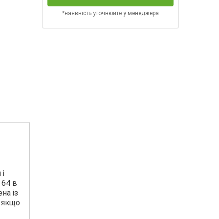
*наявність уточнюйте у менеджера
 і
 64 в
на із
ь якщо