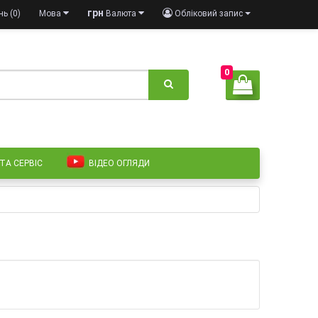
грн
ь (0)
Мова
Валюта
Обліковий запис
0
 ТА СЕРВІС
ВІДЕО ОГЛЯДИ