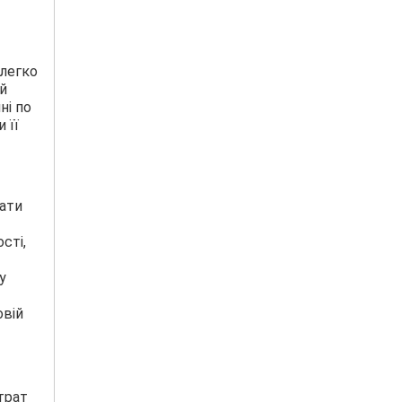
 легко
й
ні по
 її
вати
сті,
у
овій
трат