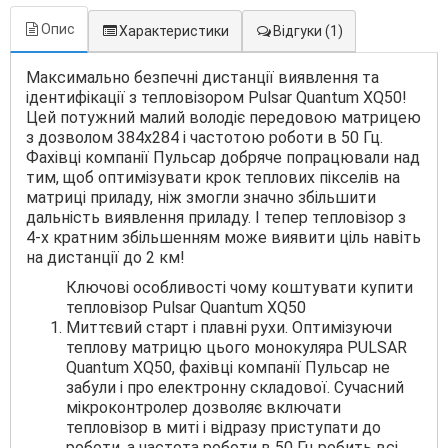
Опис
Характеристики
Відгуки
(1)
Максимально безпечні дистанції виявлення та
ідентифікації з тепловізором Pulsar Quantum XQ50!
Цей потужний малий володіє передовою матрицею
з дозволом 384х284 і частотою роботи в 50 Гц.
Фахівці компанії Пульсар добряче попрацювали над
тим, щоб оптимізувати крок теплових пікселів на
матриці приладу, ніж змогли значно збільшити
дальність виявлення приладу. І тепер тепловізор з
4-х кратним збільшенням може виявити ціль навіть
на дистанції до 2 км!
Ключові особливості чому коштувати купити
тепловізор Pulsar Quantum XQ50
Миттєвий старт і плавні рухи. Оптимізуючи
теплову матрицю цього монокуляра PULSAR
Quantum XQ50, фахівці компанії Пульсар не
забули і про електронну складової. Сучасний
мікроконтролер дозволяє включати
тепловізор в миті і відразу приступати до
роботи, а частота роботи в 50 Гц робить всі