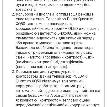
рухи в кадрі максимально плавними і без
артефактів.
Кольоровий дисплей і оптимізація режимів
спостереження. Тепловізор Pulsar Quantum
XQ50 також може похвалитися
морозостійким, кольоровим OLED дисплеєм з
роздільною здатністю 640х480, який можна
тимчасово відключати для економії заряду
або кращого маскування спостерігача.
Важливою особливістю даних тепловізорів
також є три режими оптимізації теплових
сцен - «Місто» (посилений контраст), «Ліс»
(помірний контраст) і «Ідентифікація»
(посилення нагрітих ділянок).
Корекція матриці і ручне управління
контрастом. Даний тепловізор PULSAR
Quantum XQ50 підтримує три режими
коригування роботи теплової матриці -
автоматичний, підлозі автомат і ручний, він же
самий безшумний. А ось для управління
яскравістю і контрастом теплової сцени
передбачений спеціальний енкодер на корпусі