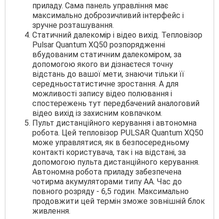
приладу. Сама панель управління має
максимально доброзичливий інтерфейс і
зручне розташування.
Статичний далекомір і відео вихід. Тепловізор
Pulsar Quantum XQ50 розпорядженні
вбудованим статичним далекоміром, за
допомогою якого ви дізнаєтеся точну
відстань до вашої мети, знаючи тільки її
середньостатистичне зростання. А для
можливості запису відео полювання і
спостережень тут передбачений аналоговий
відео вихід із захисним ковпачком.
Пульт дистанційного керування і автономна
робота. Цей тепловізор PULSAR Quantum XQ50
може управлятися, як в безпосередньому
контакті користувача, так і на відстані, за
допомогою пульта дистанційного керування.
Автономна робота приладу забезпечена
чотирма акумуляторами типу АА. Час до
повного розряду - 6,5 годин. Максимально
продовжити цей термін зможе зовнішній блок
живлення.