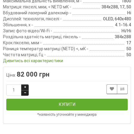
Максимальна дальність виявлення, м -
1800
Матриця: пікселі, мкм, < NETD мК -
384x288, 17, 50
Вбудований лазерний далекомір -
Ні
Дисплей: технологія, пікселі -
OLED, 640x480
Збільшення, х -
4.1-16.4
Запис фото-відео/Wi-Fi -
Ні/Ні
Роздільна здатність матриці, піксель -
384x288
Крок пікселю, мкм -
17
Різниця температур матриці (NETD) <, мК -
50
Частота матриці, Гц -
50
Дивитись всі характеристики
82 000 грн
Ціна:
КУПИТИ
*наявність уточнюйте у менеджера