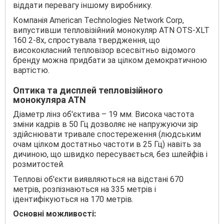
віддати перевагу іншому виробнику.
Компанія American Technologies Network Corp,
випустивши тепловізійний монокуляр ATN OTS-XLT
160 2-8x, спростувала твердження, що
висококласний тепловізор всесвітньо відомого
бренду можна придбати за цілком демократичною
вартістю.
Оптика та дисплей тепловізійного
монокуляра ATN
Діаметр лінз об'єктива – 19 мм. Висока частота
зміни кадрів в 50 Гц дозволяє не напружуючи зір
здійснювати тривале спостереження (людським
очам цілком достатньо частоти в 25 Гц) навіть за
дичиною, що швидко пересувається, без шлейфів і
розмитостей.
Теплові об'єкти виявляються на відстані 670
метрів, розпізнаються на 335 метрів і
ідентифікуються на 170 метрів.
Основні можливості: