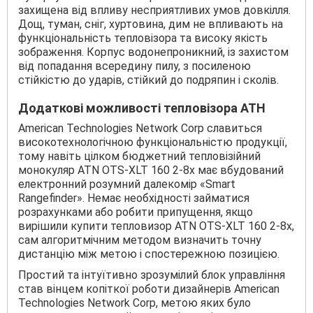
захищена від впливу несприятливих умов довкілля.
Дощ, туман, сніг, хуртовина, дим не впливають на
функціональність тепловізора та високу якість
зображення. Корпус водонепроникний, із захистом
від попадання всередину пилу, з посиленою
стійкістю до ударів, стійкий до подряпин і сколів.
Додаткові можливості тепловізора АТН
American Technologies Network Corp славиться
високотехнологічною функціональністю продукції,
тому навіть цілком бюджетний тепловізійний
монокуляр ATN OTS-XLT 160 2-8x має вбудований
електронний розумний далекомір «Smart
Rangefinder». Немає необхідності займатися
розрахунками або робити припущення, якщо
вирішили купити тепловизор ATN OTS-XLT 160 2-8x,
сам алгоритмічним методом визначить точну
дистанцію між метою і спостережною позицією.
Простий та інтуїтивно зрозумілий блок управління
став вінцем копіткої роботи дизайнерів American
Technologies Network Corp, метою яких було