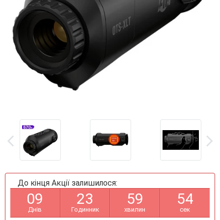
До кінця Акції залишилося:
0
9
2
3
5
9
5
3
Днів
Годинник
хвилин
сек