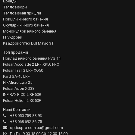
Бренди
Тепловізори
Тепловізійні приціли
Приціли нічного бачення
Окуляри нічного бачення
Монокуляри нічного бачення
FPV-дрони
Квадрокоптер DJI Mavic 3T
Топ продажів
Прилад нічного бачення PVS 14
Pulsar Accolade 2 LRF XP50 PRO
Pulsar Trail 2 LRF XQ50
Pard SA-45 LRF
HikMicro Lynx 25
Pulsar Axion XQ38
INFIRAY RICO 2 RH50R
Pulsar Helion 2 XQ50F
Наші Контакти
+38 050 759-88-93
+38 068 692-86-75
opticspro.com.ua@gmail.com
Пн-Пт: 9:00-18:00 Сб: 12:00-15:00