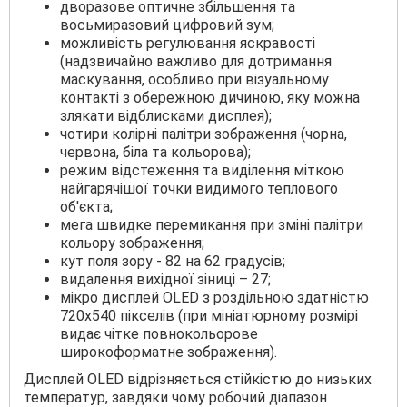
дворазове оптичне збільшення та
восьмиразовий цифровий зум;
можливість регулювання яскравості
(надзвичайно важливо для дотримання
маскування, особливо при візуальному
контакті з обережною дичиною, яку можна
злякати відблисками дисплея);
чотири колірні палітри зображення (чорна,
червона, біла та кольорова);
режим відстеження та виділення міткою
найгарячішої точки видимого теплового
об'єкта;
мега швидке перемикання при зміні палітри
кольору зображення;
кут поля зору - 82 на 62 градусів;
видалення вихідної зіниці – 27;
мікро дисплей OLED з роздільною здатністю
720х540 пікселів (при мініатюрному розмірі
видає чітке повнокольорове
широкоформатне зображення).
Дисплей OLED відрізняється стійкістю до низьких
температур, завдяки чому робочий діапазон