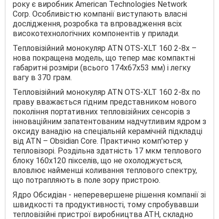
року є виробник American Technologies Network
Corp. Особливістю компанії виступають власні
дослідження, розробка та впровадження всіх
високотехнологічних компонентів у прилади.
Тепловізійний монокуляр ATN OTS-XLT 160 2-8x –
нова покращена модель, що тепер має компактні
габаритні розміри (всього 174х67х53 мм) і легку
вагу в 370 грам.
Тепловізійний монокуляр ATN OTS-XLT 160 2-8x по
праву вважається гідним представником нового
покоління портативних тепловізійних сенсорів з
інноваційним запатентованим надчутливим ядром з
оксиду ванадію на спеціальній керамічній підкладці
від ATN – Obsidian Core. Практично комп'ютер у
тепловізорі. Роздільна здатність 17 мкм теплового
блоку 160х120 пікселів, що не охолоджується,
вловлює найменші коливання теплового спектру,
що потрапляють в поле зору пристрою.
Ядро Обсидіан - неперевершене рішення компанії зі
швидкості та продуктивності, тому спробувавши
тепловізійні пристрої виробництва АТН, складно