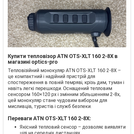
Купити тепловізор ATN OTS-XLT 160 2-8X в
магазині optics-pro
Тепловізійний монокуляр ATN OTS-XLT 160 2-8X –
це компактний і надійний пристрій для
спостереження в повній темряві, крізь дим, туман і
навіть легкі перешкоди. Оснащений тепловим
сенсором 160×120 px і змінним збільшенням 2-8x,
цей монокуляр стане чудовим вибором для
мисливців, туристів і служб безпеки.
Переваги ATN OTS-XLT 160 2-8X:
Якісний тепловий сенсор – дозволяє виявляти
цілі на середніх дистанціях