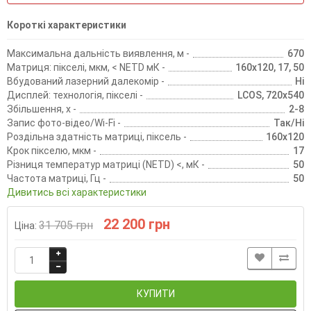
Короткі характеристики
Максимальна дальність виявлення, м -
670
Матриця: пікселі, мкм, < NETD мК -
160x120, 17, 50
Вбудований лазерний далекомір -
Ні
Дисплей: технологія, пікселі -
LCOS, 720х540
Збільшення, х -
2-8
Запис фото-відео/Wi-Fi -
Так/Ні
Роздільна здатність матриці, піксель -
160x120
Крок пікселю, мкм -
17
Різниця температур матриці (NETD) <, мК -
50
Частота матриці, Гц -
50
Дивитись всі характеристики
22 200 грн
31 705 грн
Ціна:
КУПИТИ