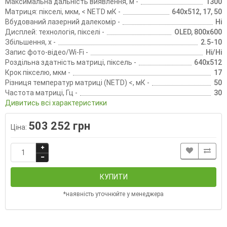
Максимальна дальність виявлення, м -
1300
Матриця: пікселі, мкм, < NETD мК -
640x512, 17, 50
Вбудований лазерний далекомір -
Ні
Дисплей: технологія, пікселі -
OLED, 800x600
Збільшення, х -
2.5-10
Запис фото-відео/Wi-Fi -
Ні/Ні
Роздільна здатність матриці, піксель -
640x512
Крок пікселю, мкм -
17
Різниця температур матриці (NETD) <, мК -
50
Частота матриці, Гц -
30
Дивитись всі характеристики
503 252 грн
Ціна:
КУПИТИ
*наявність уточнюйте у менеджера