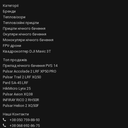
Категорії
Бренди
Тепловізори
Тепловізійні приціли
Приціли нічного бачення
Окуляри нічного бачення
Монокуляри нічного бачення
FPV-дрони
Квадрокоптер DJI Mavic 3T
Топ продажів
Прилад нічного бачення PVS 14
Pulsar Accolade 2 LRF XP50 PRO
Pulsar Trail 2 LRF XQ50
Pard SA-45 LRF
HikMicro Lynx 25
Pulsar Axion XQ38
INFIRAY RICO 2 RH50R
Pulsar Helion 2 XQ50F
Наші Контакти
+38 050 759-88-93
+38 068 692-86-75