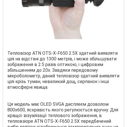
Тепловізор ATN OTS-X-F650 2.5X здатний виявляти
цілі на відстані до 1300 метрів, і може збільшувати
зображення в 2.5 разів оптикою, і цифровим
збільшенням до 20х. Завдяки передовому
мікроболометр, даний тепловізор здатний виявляти
цілі крізь туман, невеликий дощ, серпанок і інші
атмосферні явища.
Ця модель має OLED SVGA дисплеєм дозволом
800х600, яскравість якого регулюється вручну. Для
кращої візуалізації теплового зображення, в
тепловзіоре ATN OTS-X-F650 2.5X передбачений
вибір палітри відображення температурних сцен на