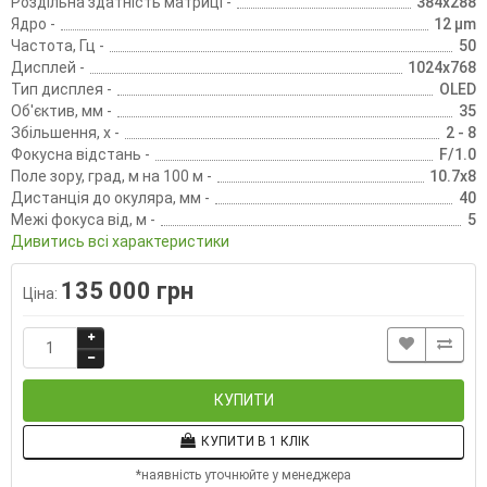
Роздільна здатність матриці -
384x288
Ядро -
12 µm
Частота, Гц -
50
Дисплей -
1024х768
Тип дисплея -
OLED
Об'єктив, мм -
35
Збільшення, х -
2 - 8
Фокусна відстань -
F/1.0
Поле зору, град, м на 100 м -
10.7x8
Дистанція до окуляра, мм -
40
Межі фокуса від, м -
5
Дивитись всі характеристики
135 000 грн
Ціна:
КУПИТИ
КУПИТИ В 1 КЛІК
*наявність уточнюйте у менеджера