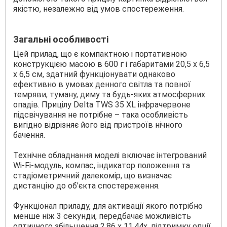
якістю, незалежно від умов спостереження.
Загальні особливості
Цей прилад, що є компактною і портативною
конструкцією масою в 600 г і габаритами 20,5 х 6,5
х 6,5 см, здатний функціонувати однаково
ефективно в умовах денного світла та повної
темряви, туману, диму та будь-яких атмосферних
опадів. Прицілу Delta TWS 35 XL інфрачервоне
підсвічування не потрібне – така особливість
вигідно відрізняє його від пристроїв нічного
бачення.
Технічне обладнання моделі включає інтегрований
Wi-Fi-модуль, компас, індикатор положення та
стадіометричний далекомір, що визначає
дистанцію до об'єкта спостереження.
Функціонал приладу, для активації якого потрібно
менше ніж 3 секунди, передбачає можливість
оптичного збільшення 2,86 х 11,44х, підтримку опції