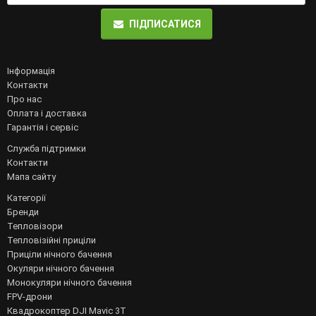
ПІДПИСАТИСЯ
Інформація
Контакти
Про нас
Оплата і доставка
Гарантія і сервіс
Служба підтримки
Контакти
Мапа сайту
Категорії
Бренди
Тепловізори
Тепловізійні приціли
Приціли нічного бачення
Окуляри нічного бачення
Монокуляри нічного бачення
FPV-дрони
Квадрокоптер DJI Mavic 3T