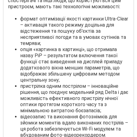
спостерігачі та інші люди, що користуються цим
пристроєм, мають такі технологічні можливості:
формат оптимізації якості картинки Ultra-Clear
– активація такого режиму доцільна для
відстеження та пошуку об'єктів за
несприятливої погоди та в умовах сутінків та
темряви;
опція «картинка в картинці», що отримала
назву PiP – результатом включення такої
функції стає виведення на дисплей приладу
додаткового вікна менших параметрів, що
відображає збільшену цифровим методом
центральну зону;
пристрілка одним пострілом – інноваційне
рішення, що поєднує модельний ряд Delta і дає
можливість ефективного пристрілу нічної
оптики протягом короткого часу та з
мінімальною витратою боєзапасів;
відеозапис та виконання фотознімків для
зйомки моментів вдало виконаних пострілів –
ця робота забезпечується Wi-Fi модулем та
вбудованим фото-відеорекордером.