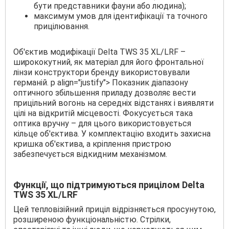
бути представники фауни або людина);
максимум умов для ідентифікації та точного
прицілювання.
Об'єктив модифікації Delta TWS 35 XL/LRF –
ширококутний, як матеріал для його фронтальної
лінзи конструктори бренду використовували
германій. p align="justify"> Показник діапазону
оптичного збільшення приладу дозволяє вести
прицільний вогонь на середніх відстанях і виявляти
цілі на відкритій місцевості. Фокусується така
оптика вручну – для цього використовується
кільце об'єктива. У комплектацію входить захисна
кришка об'єктива, а кріплення пристрою
забезпечується відкидним механізмом.
Функції, що підтримуються прицілом Delta
TWS 35 XL/LRF
Цей тепловізійний приціл відрізняється просунутою,
розширеною функціональністю. Стрілки,