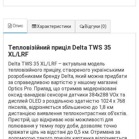
Опис
Характеристики
Відгуки
(0)
Тепловізійний приціл Delta TWS 35
XL/LRF
Delta TWS 35 XL/LRF – актуальна модель
тепловізійного прицілу, створеного українськими
розробниками бренду Delta, який можна придбати
за справедливою вартістю у нашому магазині
Optics Pro. Прилад, що отримав модернізовані
оксид-ванадієві сенсорні датчики 384x288 VOx та
дисплей OLED з роздільною здатністю 1024 х 768
пікселів, відрізняється збільшеною до 1,8 км
дистанцією виявлення теплоконтрастних об'єктів.
Пристрій, що відкриває нові можливості для
полювання у темну пору доби, дозволяє точно
вражати ціль на відстані до 0,5 км. Отримана за
допомогою такого прицілу картинка відрізняється