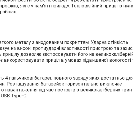
філів, які є у пам'яті приладу. Тепловізійний приціл із ніч
рабінах.
легкого металу з анодованим покриттям. Ударна стійкість
зує на високі протиударні властивості пристрою та захис
ть прицілу дозволяє застосовувати його на великокаліберні
яє використовувати приціл в умовах підвищеної вологості 
ь 4 пальчикові батареї, повного заряду яких достатньо дл
дин. Розташування батарейок горизонтально виключає
о навантаження під час пострілів з великокаліберних гвинт
 USB Type-C.