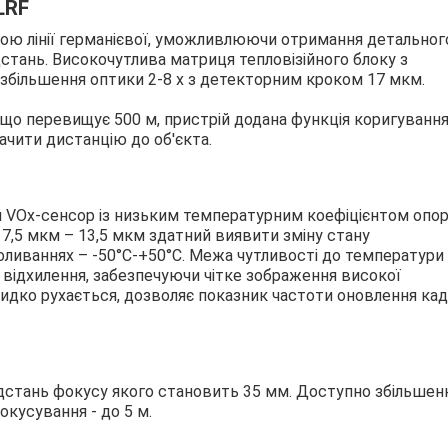
LRF
гою лінії германієвої, уможливлюючи отримання детальног
дстань. Високочутлива матриця тепловізійного блоку з
 збільшення оптики 2-8 х з детекторним кроком 17 мкм.
, що перевищує 500 м, пристрій додана функція коригуванн
ачити дистанцію до об'єкта.
 VOx-сенсор із низьким температурним коефіцієнтом опор
 7,5 мкм – 13,5 мкм здатний виявити зміну стану
оливаннях – -50°C-+50°С. Межа чутливості до температури
відхилення, забезпечуючи чітке зображення високої
идко рухається, дозволяє показник частоти оновлення кад
ідстань фокусу якого становить 35 мм. Доступно збільшен
окусування - до 5 м.