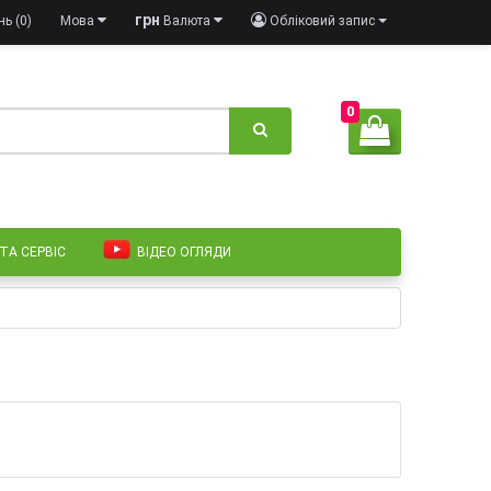
грн
ь (0)
Мова
Валюта
Обліковий запис
0
 ТА СЕРВІС
ВІДЕО ОГЛЯДИ