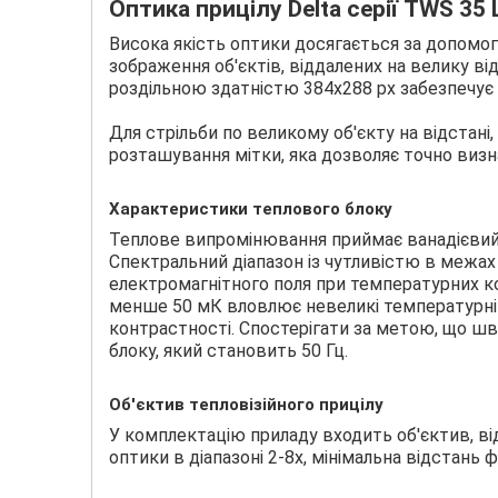
Оптика прицілу Delta серії TWS 35 
Висока якість оптики досягається за допомо
зображення об'єктів, віддалених на велику ві
роздільною здатністю 384х288 рх забезпечує
Для стрільби по великому об'єкту на відстані
розташування мітки, яка дозволяє точно визн
Характеристики теплового блоку
Теплове випромінювання приймає ванадієвий
Спектральний діапазон із чутливістю в межах
електромагнітного поля при температурних к
менше 50 мК вловлює невеликі температурні 
контрастності. Спостерігати за метою, що шв
блоку, який становить 50 Гц.
Об'єктив тепловізійного прицілу
У комплектацію приладу входить об'єктив, в
оптики в діапазоні 2-8х, мінімальна відстань ф