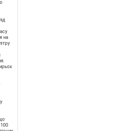
го
під
часу
я на
літру
є
я.
тирьох
и
у
що
 100
різних