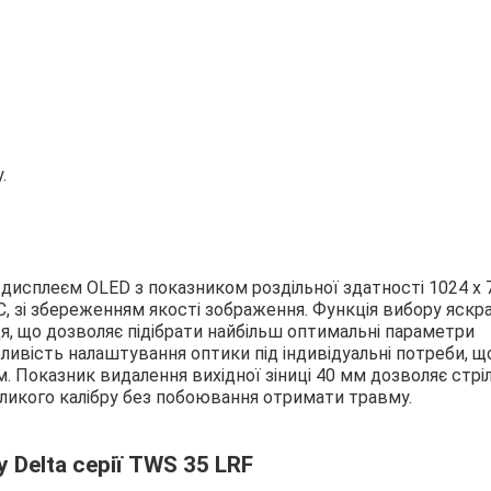
.
исплеєм OLED з показником роздільної здатності 1024 х 
C, зі збереженням якості зображення. Функція вибору яскр
 що дозволяє підібрати найбільш оптимальні параметри
ливість налаштування оптики під індивідуальні потреби, щ
 Показник видалення вихідної зіниці 40 мм дозволяє стрі
великого калібру без побоювання отримати травму.
 Delta серії TWS 35 LRF