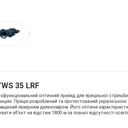
 TWS 35 LRF
тофункціональний оптичний прилад для прицільної стрільби
анціях. Приціл розроблений та протестований українською
оснащений лазерним далекоміром. Його оптичні характерист
ати об'єкт на відстані 1800 м за повної відсутності освіт