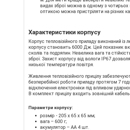
видах зброї можна в одному з чотирьох про
оптикою можна пристріляти на різних ка
Характеристики корпусу
Корпус тепловізійного приладу виконаний із 
корпусу становить 6000 Дж. Цей показник вка
сколів та подряпин. Невелика вага та стійкіс
зброї. Захист корпусу від вологи IP67 дозвол
низької температури повітря.
Живлення тепловізійного прицілу забезпечуют
безперебійної роботи приладу протягом 7 го
відключення електроніки під впливом ударног
В комплект прицілу входить зовнішній кабель
Параметри корпусу:
розмір - 205 x 65 x 65 мм;
вага – 600 г;
акумулятор – АА 4 шт.