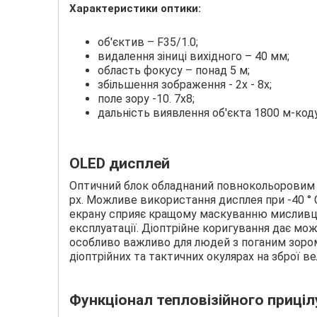
Характеристики оптики:
об'єктив – F35/1.0;
видалення зіниці вихідного – 40 мм;
область фокусу – понад 5 м;
збільшення зображення - 2х - 8х;
поле зору -10. 7x8;
дальність виявлення об'єкта 1800 м-коду
OLED дисплей
Оптичний блок обладнаний повнокольоровим д
рх. Можливе використання дисплея при -40 ° 
екрану сприяє кращому маскуванню мисливця,
експлуатації. Діоптрійне коригування дає мож
особливо важливо для людей з поганим зором.
діоптрійних та тактичних окулярах на зброї 
Функціонал тепловізійного прицілу