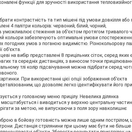
коналені функції для зручності використання тепловизійно
ібрати контрастність та тип мішені під умови довкілля або 
ені 4 палітри кольорів: червоний, білий, чорний,
ів уможливлює стеження за об'єктом протягом тривалого 
оний кольори забезпечують оптимальні умови спостереженн
их погодних умов з поганою видимістю. Різнокольорову па
 об'єкта.
цеві на вибір представлені 8 прицільних сіток, серед яких 
довгих та середніх дистанціях, з виносом точки прицілюванн
гальному тлі колір підсвічування можна підібрати серед чо
ервоного.
картинки. При використанні цієї опції зображення об'єкта
еталізованим, що дозволяє легко ідентифікувати його пр
зується у головному меню прицілу. Невелика ділянка
, масштабується і виводиться у верхню центральну частин
рігати за метою, не випускаючи з поля зору навколишнє
зброю в бойову готовність можна лише одним пострілом, 
трони. Дистанція стрілянини при цьому має бути не більше
плоконтрастні об'єкти. Зберегти результати пристрілок на 