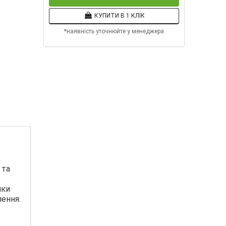
КУПИТИ В 1 КЛІК
*наявність уточнюйте у менеджера
 та
ики
лення.