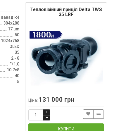
Тепловізійний приціл Delta TWS
35 LRF
 ванадію)
384x288
17 µm
50
1024х768
OLED
35
2 - 8
F/1.0
10.7x8
40
5
131 000 грн
Ціна:
КУПИТИ