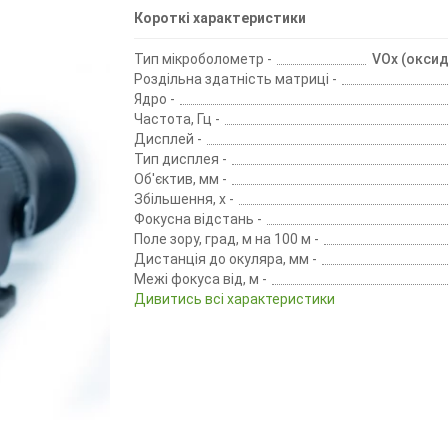
Короткі характеристики
Тип мікроболометр -
VOx (оксид
Роздільна здатність матриці -
Ядро -
Частота, Гц -
Дисплей -
Тип дисплея -
Об'єктив, мм -
Збільшення, х -
Фокусна відстань -
Поле зору, град, м на 100 м -
Дистанція до окуляра, мм -
Межі фокуса від, м -
Дивитись всі характеристики