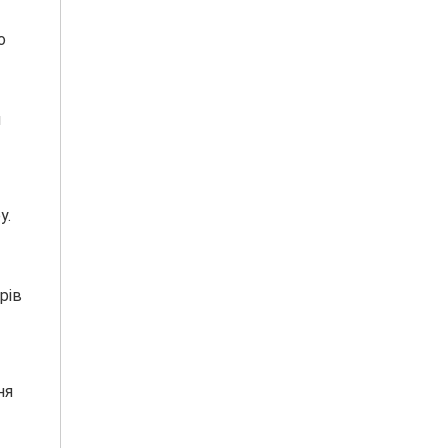
о
я
у.
рів
ня