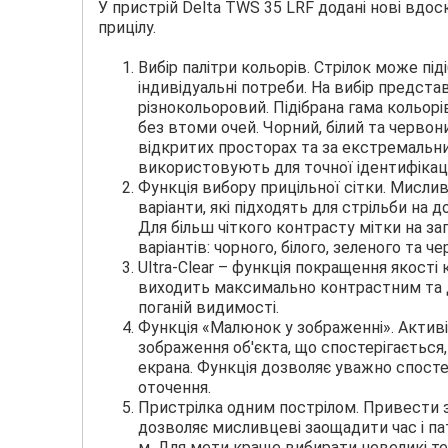
У пристрій Delta TWS 35 LRF додані нові вдос
прицілу.
Вибір палітри кольорів. Стрілок може під
індивідуальні потреби. На вибір представл
різнокольоровий. Підібрана гама кольор
без втоми очей. Чорний, білий та черв
відкритих просторах та за екстремальн
використовують для точної ідентифікації
Функція вибору прицільної сітки. Мислив
варіанти, які підходять для стрільби на 
Для більш чіткого контрасту мітки на за
варіантів: чорного, білого, зеленого та ч
Ultra-Clear – функція покращення якості 
виходить максимально контрастним та д
поганій видимості.
Функція «Малюнок у зображенні». Активі
зображення об'єкта, що спостерігається
екрана. Функція дозволяє уважно спосте
оточення.
Пристрілка одним пострілом. Привести 
дозволяє мисливцеві заощадити час і па
м. Для мети краще вибирати невеликі те