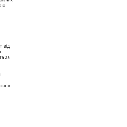
ною
т від
й
та за
я
івок.