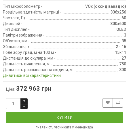
Тип мікроболометр -
VOx (оксид ванадію)
Роздільна здатність матриці -
336x256
Частота, Гц -
60
Дисплей -
800x600
Тип дисплея -
OLED
Палітри зображення -
3
Об'єктив, мм -
35
Збільшення, х -
2 - 16
Поле зору, град, м на 100 м -
15x11
Дистанція до окуляра, мм -
27
Дальність виявлення, м -
750
Дальність розпізнавання людини, м -
300
Дивитись всі характеристики
372 963 грн
Ціна:
КУПИТИ
*наявність уточнюйте у менеджера