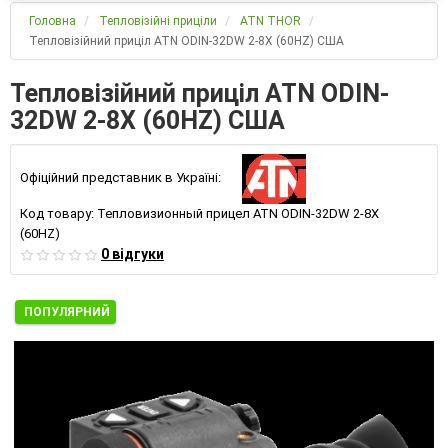
Головна
Тепловізійні приціли
ATN THOR
Тепловізійний приціл ATN ODIN-32DW 2-8Х (60HZ) США
Тепловізійний приціл ATN ODIN-
32DW 2-8Х (60HZ) США
Офіційний представник в Україні:
Код товару:
Тепловизионный прицел ATN ODIN-32DW 2-8Х
(60HZ)
0 відгуки
ПОПУЛЯРНИЙ