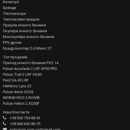
Категорії
Бренди
Тепловізори
Тепловізійні приціли
Приціли нічного бачення
Окуляри нічного бачення
Монокуляри нічного бачення
FPV-дрони
Квадрокоптер DJI Mavic 3T
Топ продажів
Прилад нічного бачення PVS 14
Pulsar Accolade 2 LRF XP50 PRO
Pulsar Trail 2 LRF XQ50
Pard SA-45 LRF
HikMicro Lynx 25
Pulsar Axion XQ38
INFIRAY RICO 2 RH50R
Pulsar Helion 2 XQ50F
Наші Контакти
+38 050 759-88-93
+38 068 692-86-75
opticspro.com.ua@gmail.com