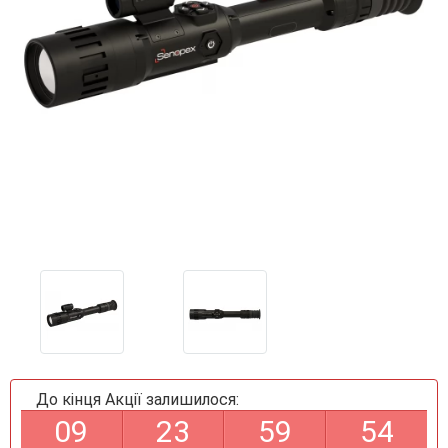
До кінця Акції залишилося:
0
9
2
3
5
9
5
4