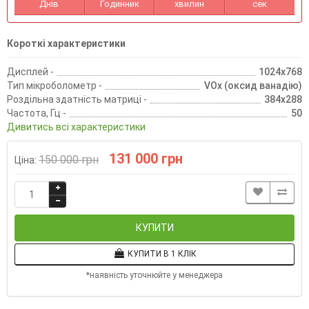
Днів
Годинник
хвилин
сек
Короткі характеристики
Дисплей -
1024х768
Тип мікроболометр -
VOx (оксид ванадію)
Роздільна здатність матриці -
384x288
Частота, Гц -
50
Дивитись всі характеристики
131 000 грн
150 000 грн
Ціна:
КУПИТИ
КУПИТИ В 1 КЛІК
*наявність уточнюйте у менеджера