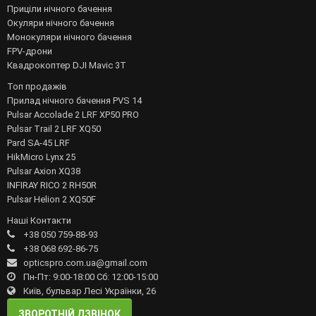
Приціли нічного бачення
Окуляри нічного бачення
Монокуляри нічного бачення
FPV-дрони
Квадрокоптер DJI Mavic 3T
Топ продажів
Прилад нічного бачення PVS 14
Pulsar Accolade 2 LRF XP50 PRO
Pulsar Trail 2 LRF XQ50
Pard SA-45 LRF
HikMicro Lynx 25
Pulsar Axion XQ38
INFIRAY RICO 2 RH50R
Pulsar Helion 2 XQ50F
Наші Контакти
+38 050 759-88-93
+38 068 692-86-75
opticspro.com.ua@gmail.com
Пн-Пт: 9:00-18:00 Сб: 12:00-15:00
Київ, бульвар Лесі Українки, 26
ЗВОРОТНІЙ ДЗВІНОК