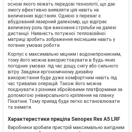
основі якого лежать передові технології, що дає
змогу ефективно виявляти цілі навіть на
величезних відстанях. Однією з переваг є
вбудований лазерний далекомір, що відіграє
величезну роль при виконанні стрільби на далекі
дистанції. Наявність потужної тепловізійної
матриці зробить зображення якіснішим навіть у
поганих умовах роботи.
Корпус є максимально міцним і водонепроникним,
тому його можна використовувати в будь-яких
погодних умовах: під час дощу, снігу або сильного
вітру. Завдяки ергономічному дизайну
використання буде дуже комфортним навіть під
час тривалих операцій. Також його можна
поєднувати з різними збройовими платформами за
допомогою універсального кріплення на планку
Пікатінні. Тому прилад буде легко встановлювати
та знімати.
Характеристики приціла Senopex Rex A5 LRF
Виробники зробили пристрій максимально вигідним