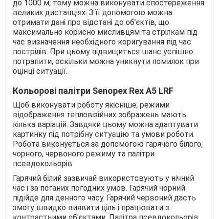
до 1000 м, тому можна виконувати спостереження
великих дистанціях. З її допомогою можна
отримати дані про відстані до об'єктів, що
максимально корисно мисливцям та стрілкам під
час визначення необхідного коригування під час
пострілів. При цьому підвищиться шанс успішно
потрапити, оскільки можна уникнути помилок при
оцінці ситуації.
Кольорові палітри Senopex Rex A5 LRF
Щоб виконувати роботу якісніше, режими
відображення тепловізійних зображень мають
кілька варіацій. Завдяки цьому можна адаптувати
картинку під потрібну ситуацію та умови роботи.
Робота виконується за допомогою гарячого білого,
чорного, червоного режиму та палітри
псевдокольорів.
Гарячий білий зазвичай використовують у нічний
час і за поганих погодних умов. Гарячий чорний
підійде для денного часу. Гарячий червоний дасть
змогу швидко виявити ціль і працювати з
контрастними об'єктами. Палітра псевдокольорів