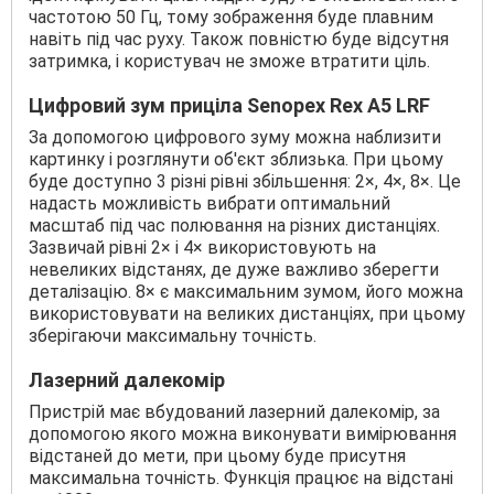
частотою 50 Гц, тому зображення буде плавним
навіть під час руху. Також повністю буде відсутня
затримка, і користувач не зможе втратити ціль.
Цифровий зум приціла Senopex Rex A5 LRF
За допомогою цифрового зуму можна наблизити
картинку і розглянути об'єкт зблизька. При цьому
буде доступно 3 різні рівні збільшення: 2×, 4×, 8×. Це
надасть можливість вибрати оптимальний
масштаб під час полювання на різних дистанціях.
Зазвичай рівні 2× і 4× використовують на
невеликих відстанях, де дуже важливо зберегти
деталізацію. 8× є максимальним зумом, його можна
використовувати на великих дистанціях, при цьому
зберігаючи максимальну точність.
Лазерний далекомір
Пристрій має вбудований лазерний далекомір, за
допомогою якого можна виконувати вимірювання
відстаней до мети, при цьому буде присутня
максимальна точність. Функція працює на відстані