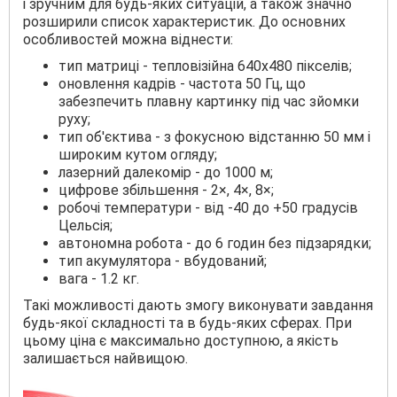
і зручним для будь-яких ситуацій, а також значно
розширили список характеристик. До основних
особливостей можна віднести:
тип матриці - тепловізійна 640х480 пікселів;
оновлення кадрів - частота 50 Гц, що
забезпечить плавну картинку під час зйомки
руху;
тип об'єктива - з фокусною відстанню 50 мм і
широким кутом огляду;
лазерний далекомір - до 1000 м;
цифрове збільшення - 2×, 4×, 8×;
робочі температури - від -40 до +50 градусів
Цельсія;
автономна робота - до 6 годин без підзарядки;
тип акумулятора - вбудований;
вага - 1.2 кг.
Такі можливості дають змогу виконувати завдання
будь-якої складності та в будь-яких сферах. При
цьому ціна є максимально доступною, а якість
залишається найвищою.