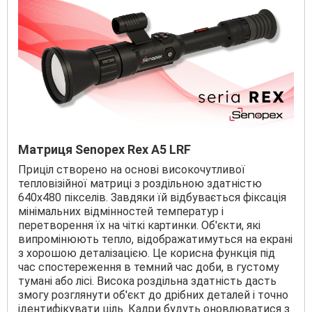
Матриця Senopex Rex A5 LRF
Приціл створено на основі високочутливої
тепловізійної матриці з роздільною здатністю
640х480 пікселів. Завдяки їй відбувається фіксація
мінімальних відмінностей температур і
перетворення їх на чіткі картинки. Об'єкти, які
випромінюють тепло, відображатимуться на екрані
з хорошою деталізацією. Це корисна функція під
час спостереження в темний час доби, в густому
тумані або лісі. Висока роздільна здатність дасть
змогу розглянути об'єкт до дрібних деталей і точно
ідентифікувати ціль. Кадри будуть оновлюватися з