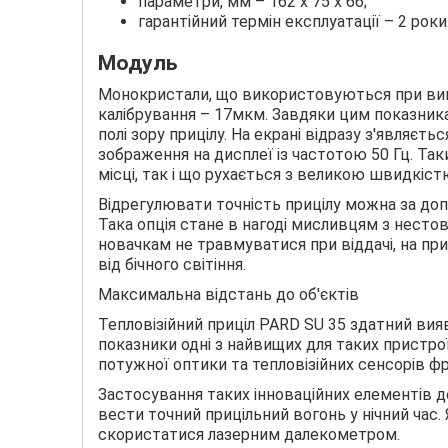
параметри, мм – 162 х 75 х 66;
гарантійний термін експлуатації – 2 роки
Модуль
Монокристали, що використовуються при виг
калібрування – 17мкм. Завдяки цим показника
полі зору прицілу. На екрані відразу з'являєт
зображення на дисплеї із частотою 50 Гц. Так
місці, так і що рухається з великою швидкіст
Відрегулювати точність прицілу можна за допо
Така опція стане в нагоді мисливцям з нестов
новачкам не травмуватися при віддачі, на при
від бічного світіння.
Максимальна відстань до об'єктів
Тепловізійний приціл PARD SU 35 здатний вияви
показники одні з найвищих для таких пристро
потужної оптики та тепловізійних сенсорів фр
Застосування таких інноваційних елементів д
вести точний прицільний вогонь у нічний час.
скористатися лазерним далекометром.