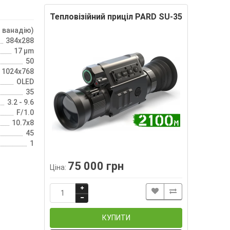
Тепловізійний приціл PARD SU-35
 ванадію)
384x288
17 µm
50
1024x768
OLED
35
3.2 - 9.6
F/1.0
10.7x8
45
1
75 000 грн
Ціна:
КУПИТИ