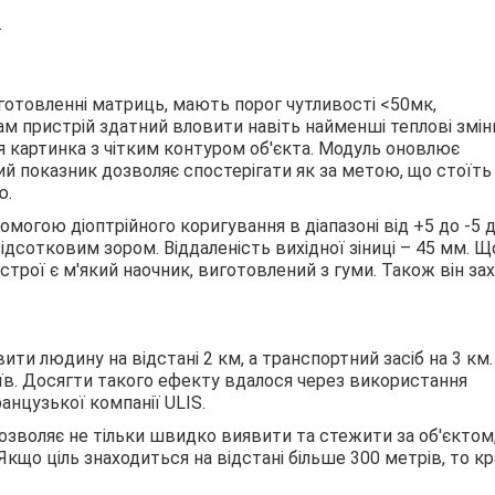
.
отовленні матриць, мають порог чутливості <50мк,
м пристрій здатний вловити навіть найменші теплові змін
ься картинка з чітким контуром об'єкта. Модуль оновлює
ий показник дозволяє спостерігати як за метою, що стоїть
ю.
могою діоптрійного коригування в діапазоні від +5 до -5 д
ідсотковим зором. Віддаленість вихідної зіниці – 45 мм. Щ
строї є м'який наочник, виготовлений з гуми. Також він за
ти людину на відстані 2 км, а транспортний засіб на 3 км.
їв. Досягти такого ефекту вдалося через використання
анцузької компанії ULIS.
озволяє не тільки швидко виявити та стежити за об'єктом,
 Якщо ціль знаходиться на відстані більше 300 метрів, то к