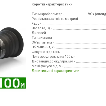
Короткі характеристики
Тип мікроболометр -
VOx (оксид
Роздільна здатність матриці -
Ядро -
Частота, Гц -
Дисплей -
Тип дисплея -
Об'єктив, мм -
Збільшення, х -
Фокусна відстань -
Поле зору, град, м на 100 м -
Дистанція до окуляра, мм -
Межі фокуса від, м -
Дивитись всі характеристики