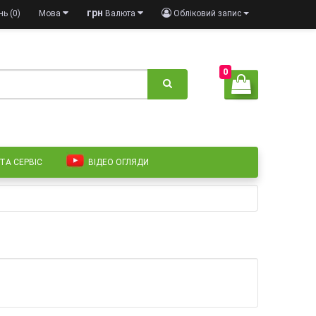
грн
ь (0)
Мова
Валюта
Обліковий запис
0
 ТА СЕРВІС
ВІДЕО ОГЛЯДИ