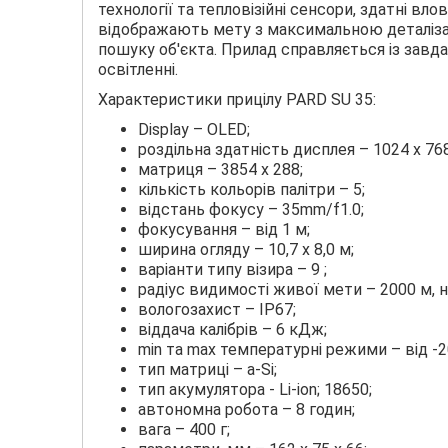
технології та тепловізійні сенсори, здатні вл
відображають мету з максимальною деталізаці
пошуку об'єкта. Прилад справляється із завда
освітленні.
Характеристики прицілу PARD SU 35:
Display – ОLЕD;
роздільна здатність дисплея – 1024 х 768
матриця – 3854 х 288;
кількість кольорів палітри – 5;
відстань фокусу – 35mm/f1.0;
фокусування – від 1 м;
ширина огляду – 10,7 х 8,0 м;
варіанти типу візира – 9 ;
радіус видимості живої мети – 2000 м, 
вологозахист – ІР67;
віддача калібрів – 6 кДж;
min та max температурні режими – від -
тип матриці – a-Si;
тип акумулятора - Li-ion; 18650;
автономна робота – 8 годин;
вага – 400 г;