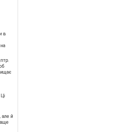
и в
 на
птр.
об
хищає
 Ці
 але й
раще