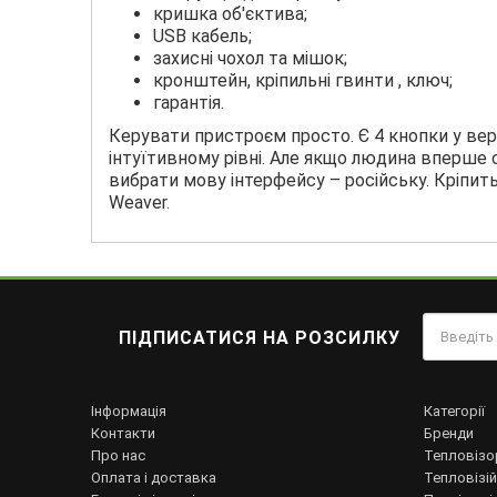
кришка об'єктива;
USB кабель;
захисні чохол та мішок;
кронштейн, кріпильні гвинти , ключ;
гарантія.
Керувати пристроєм просто. Є 4 кнопки у вер
інтуїтивному рівні. Але якщо людина вперше 
вибрати мову інтерфейсу – російську. Кріпит
Weaver.
ПІДПИСАТИСЯ НА РОЗСИЛКУ
Інформація
Категорії
Контакти
Бренди
Про нас
Тепловізо
Оплата і доставка
Тепловізій