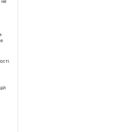
 не
и
е.
ості.
ціл