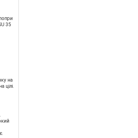
 попри
SU 35
нку на
а цілі.
.
окий
є.