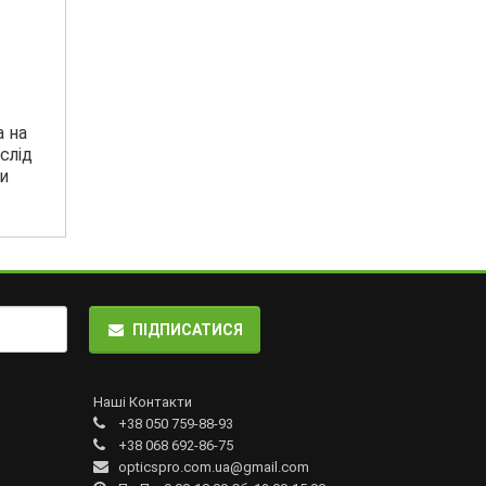
а на
слід
и
ПІДПИСАТИСЯ
Наші Контакти
+38 050 759-88-93
+38 068 692-86-75
opticspro.com.ua@gmail.com