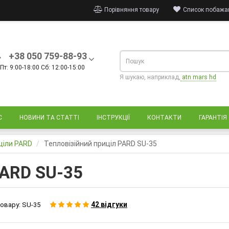
Порівняння товару
Список побажан
+38 050 759-88-93
Пт: 9:00-18:00 Сб: 12:00-15:00
Я шукаю, наприклад,
atn mars hd
С
НОВИНИ ТА СТАТТІ
ІНСТРУКЦІЇ
КОНТАКТИ
ГАРАНТІЯ
иціли PARD
Тепловізійний приціл PARD SU-35
PARD SU-35
42 відгуки
овару:
SU-35