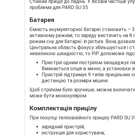
Стійкий приціл до падінь. У лісовій частіше уп
проблема для PARD SU 35.
Батарея
Ємність акумуляторної батареї становить – 3
активному режимі, то заряду вистачить на 8
режим сну для батареї. in picture. Вона дозв
Центральна область фокусу збільшується і ст
невеликою швидкістю, то РіР допоможе підс
Пристріл одним пострілом заощаджує пат
Вмикається опція в меню, а установки з
Пристрій підтримує 9 типів прицільних 
дистанцію та розміри мішені.
Щоб стрілкам було зручніше, можна включати п
може бути монокуляром.
Комплектація прицілу
При покупці тепловізійного прицілу PARD SU 35
зарядний пристрій;
інструкція для користувача;