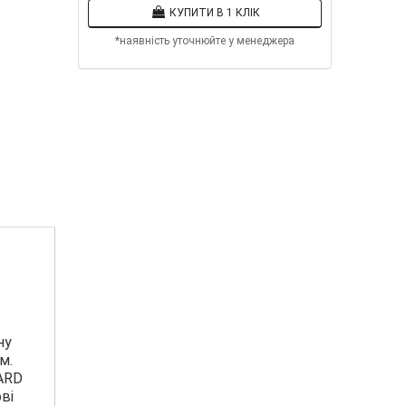
КУПИТИ В 1 КЛІК
*наявність уточнюйте у менеджера
ну
м.
PARD
ві