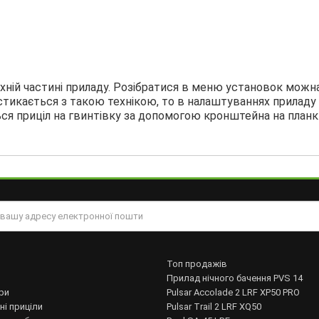
хній частині приладу. Розібратися в меню установок можн
стикається з такою технікою, то в налаштуваннях приладу 
ься приціл на гвинтівку за допомогою кронштейна на планк
Топ продажів
Прилад нічного бачення PVS 14
ри
Pulsar Accolade 2 LRF XP50 PRO
ні приціли
Pulsar Trail 2 LRF XQ50