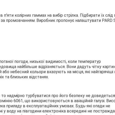
п'яти колірних гаммах на вибір стрілка. Підбирати їх слід
р за промовчанням. Виробник пропонує налаштувати PARD 
 поганої погоди, низької видимості, коли температур
довища найбільше відрізняється. Вони дадуть чітку карти
ий або небесний кольори вказують на місця, які найгарячіші н
х та близьких відстанях.
, то надмірно турбуватися про його безпеку не доведеться
юмінію 6061, що використовуються в авіаційній галузі. Вис
ка приладу в експлуатаційних умовах. Будь-які опади не
ні у воду на півгодини електроніка всередині не постражда