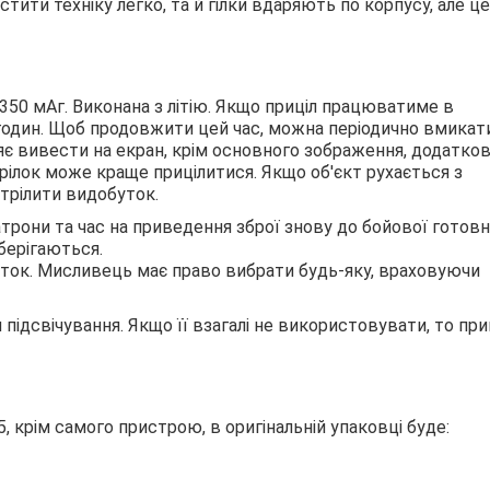
устити техніку легко, та й гілки вдаряють по корпусу, але це
350 мАг. Виконана з літію. Якщо приціл працюватиме в
 годин. Щоб продовжити цей час, можна періодично вмикат
оляє вивести на екран, крім основного зображення, додатков
рілок може краще прицілитися. Якщо об'єкт рухається з
трілити видобуток.
рони та час на приведення зброї знову до бойової готовн
берігаються.
сіток. Мисливець має право вибрати будь-яку, враховуючи
ідсвічування. Якщо її взагалі не використовувати, то при
, крім самого пристрою, в оригінальній упаковці буде: