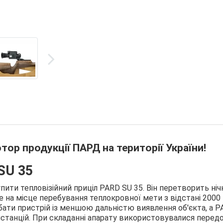
тор продукції ПАРД на території України!
SU 35
ти тепловізійний приціл PARD SU 35. Він перетворить ніч
е на місце перебування теплокровної мети з відстані 2000 
бати пристрій із меншою дальністю виявлення об'єкта, а 
истанцій. При складанні апарату використовувалися передо