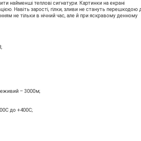
овити найменші теплові сигнатури. Картинки на екрані
єю. Навіть зарості, гілки, зливи не стануть перешкодою 
нням не тільки в нічний час, але й при яскравому денному
;
неживий – 3000м;
200С до +400С;