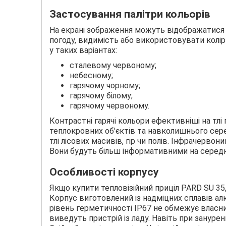
Застосування палітри кольорів
На екрані зображення можуть відображатися в 
погоду, видимість або використовувати колі
у таких варіантах:
сталевому червоному;
небесному;
гарячому чорному;
гарячому білому;
гарячому червоному.
Контрастні гарячі кольори ефективніші на тлі
теплокровних об'єктів та навколишнього сере
тлі лісових масивів, гір чи полів. Інфрачервон
Вони будуть більш інформативними на середні
Особливості корпусу
Якщо купити тепловізійний приціл PARD SU 35
Корпус виготовлений із надміцних сплавів ал
рівень герметичності ІР67 не обмежує власни
виведуть пристрій із ладу. Навіть при занурен