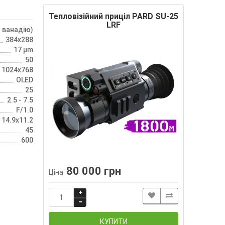
Тепловізійний приціл PARD SU-25
LRF
 ванадію)
384x288
17 µm
50
1024x768
OLED
25
2.5 - 7.5
F/1.0
14.9х11.2
45
600
80 000 грн
Ціна:
КУПИТИ