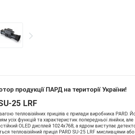
тор продукції ПАРД на території України!
 SU-25 LRF
агою тепловізійних прицілів є прилади виробника PARD. Й
м усіх функцій та характеристик попередньої лінійки, але 
тійкий OLED дисплей 1024х768, а ядром виступає детект
ться тепловізійний приціл PARD SU-25 LRF мисливцями або