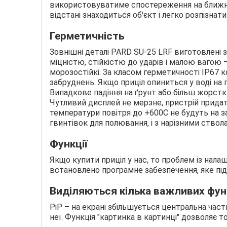
використовуватиме спостереження на ближніх
відстані знаходиться об'єкт і легко розпізнати
Герметичність
Зовнішні деталі PARD SU-25 LRF виготовлені з
міцністю, стійкістю до ударів і малою вагою –
морозостійкі. За класом герметичності IP67 
забруднень. Якщо приціл опиниться у воді на 
Випадкове падіння на ґрунт або більш жорстку
Чутливий дисплей не мерзне, пристрій придат
температури повітря до +600С не будуть на за
гвинтівок для полювання, і з нарізними ствол
Функції
Якщо купити приціл у нас, то проблем із нала
встановлено програмне забезпечення, яке підт
Виділяються кілька важливих фун
РіР – на екрані збільшується центральна част
неї. Функція "картинка в картинці" дозволяє 