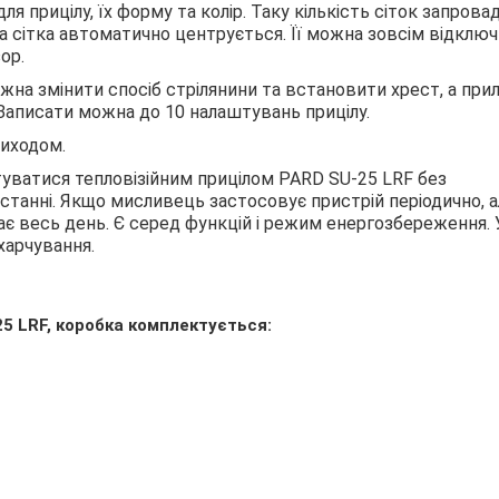
я прицілу, їх форму та колір. Таку кількість сіток запрова
а сітка автоматично центрується. Її можна зовсім відключ
ор.
на змінити спосіб стрілянини та встановити хрест, а при
Записати можна до 10 налаштувань прицілу.
виходом.
уватися тепловізійним прицілом PARD SU-25 LRF без
станні. Якщо мисливець застосовує пристрій періодично, а
ває весь день. Є серед функцій і режим енергозбереження. 
харчування.
25 LRF, коробка комплектується: