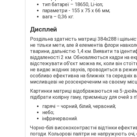
тип батареї – 18650, Li-ion;
параметри - 155 х 75 х 66 мм;
вага – 0,36 кг.
Дисплей
Роздільна здатність матриці 384х288 і щільн
не тільки мети, але й елементів флори навколо
тварини, дальністю 1,4 км. Виявити та ідент
віддаленості 2 км. Обновляються кадри на ек
відстежувати об'єкт можна як, коли він стоїть
не видає жодних звуків, проводиться в режим
особливо ефективна на ближніх та середніх 
мисливцеві не розсекреченим на своєму місці
Картинки матриці відображаються на 5-дюйм
підібрати колірну гаму, приємнішу для очей з 
гарячі – чорний, білий, червоний;
небо;
інфрачервоний.
Чорно-білі висококонтрастні відтінки ефектив
погоди. Кольорові палітри не напружують очі