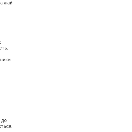
а якій
х
сть.
зники
 до
ється.