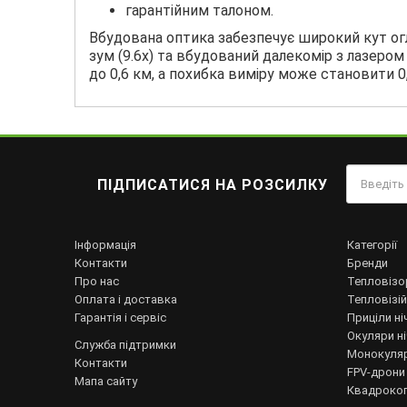
гарантійним талоном.
Вбудована оптика забезпечує широкий кут огл
зум (9.6х) та вбудований далекомір з лазеро
до 0,6 км, а похибка виміру може становити 0,
ПІДПИСАТИСЯ НА РОЗСИЛКУ
Інформація
Категорії
Контакти
Бренди
Про нас
Тепловізо
Оплата і доставка
Тепловізій
Гарантія і сервіс
Приціли ні
Окуляри н
Служба підтримки
Монокуляр
Контакти
FPV-дрони
Мапа сайту
Квадрокоп