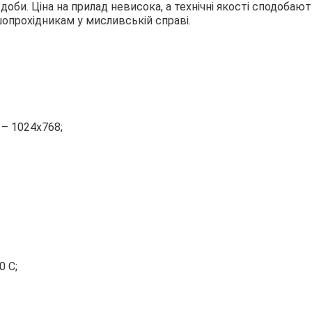
оби. Ціна на прилад невисока, а технічні якості сподобаю
ршопрохідникам у мисливській справі.
 – 1024х768;
0 С;