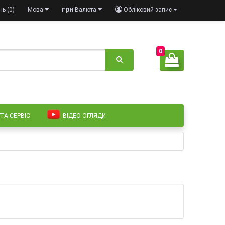
грн
ь (0)
Мова
Валюта
Обліковий запис
0
 ТА СЕРВІС
ВІДЕО ОГЛЯДИ