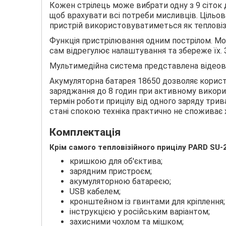
Кожен стрілець може вибрати одну з 9 сіток дл
щоб врахувати всі потреби мисливців. Цільов
пристрій використовуватиметься як тепловіз
Функція пристрілювання одним пострілом. Мож
сам відрегулює налаштування та збереже їх. 
Мультимедійна система представлена ​​відео
Акумуляторна батарея 18650 дозволяє корист
заряджання до 8 годин при активному викори
термін роботи прицілу від одного заряду три
стані спокою техніка практично не споживає 
Комплектація
Крім самого тепловізійного прицілу PARD SU-
кришкою для об'єктива;
зарядним пристроєм;
акумуляторною батареєю;
USB кабелем;
кронштейном із гвинтами для кріплення;
інструкцією у російським варіантом;
захисними чохлом та мішком;