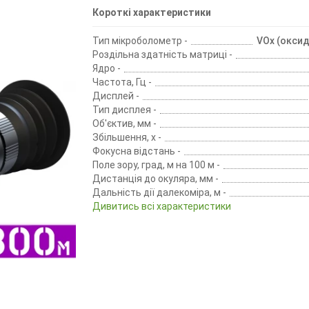
Короткі характеристики
Тип мікроболометр -
VOx (оксид
Роздільна здатність матриці -
Ядро -
Частота, Гц -
Дисплей -
Тип дисплея -
Об'єктив, мм -
Збільшення, х -
Фокусна відстань -
Поле зору, град, м на 100 м -
Дистанція до окуляра, мм -
Дальність дії далекоміра, м -
Дивитись всі характеристики