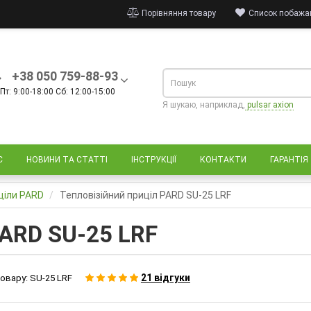
Порівняння товару
Список побажан
+38 050 759-88-93
Пт: 9:00-18:00 Сб: 12:00-15:00
Я шукаю, наприклад,
pulsar axion
С
НОВИНИ ТА СТАТТІ
ІНСТРУКЦІЇ
КОНТАКТИ
ГАРАНТІЯ
иціли PARD
Тепловізійний приціл PARD SU-25 LRF
PARD SU-25 LRF
21 відгуки
овару:
SU-25 LRF