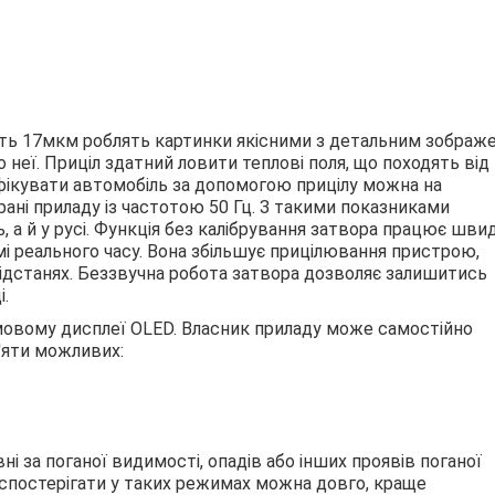
ість 17мкм роблять картинки якісними з детальним зображ
 неї. Приціл здатний ловити теплові поля, що походять від
ифікувати автомобіль за допомогою прицілу можна на
рані приладу із частотою 50 Гц. З такими показниками
, а й у русі. Функція без калібрування затвора працює швид
і реального часу. Вона збільшує прицілювання пристрою,
відстанях. Беззвучна робота затвора дозволяє залишитись
.
овому дисплеї OLED. Власник приладу може самостійно
п'яти можливих:
ні за поганої видимості, опадів або інших проявів поганої
, спостерігати у таких режимах можна довго, краще