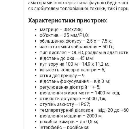
аматорами спостерігати за фауною будь-якої д
як любителям тепловізійної техніки, так і пе
Характеристики пристрою:
матриця – 384х288;
об'єктив – 25 мм/F1,0;
збільшення фокусу – 2,5 х – 7,5 х;
частота зміни зображення – 50 Гц;
тип дисплея – OLED, роздільна здатність
відстань до ока – 45 мм;
кут зору на 100 м - 14,9 х 11,2 м;
кількість кольорів палітри – 5;
сітки для прицілу – 9;
відстань фокусування – від 3 м;
регулювання діоптрій – +-5;
виявлення живої мети – 1400 м-код;
стійкість до ударів – 6000 Дж;
ступінь захисту – IP67;
температурний діапазон – від -20 до +60
виявлення машини – 2000 м;
похибка вимірів – до 0,5 м;
інтерфейс – російська;