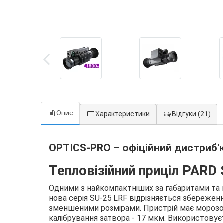
Опис
Характеристики
Відгуки
(21)
OPTICS-PRO – офіційний дистриб'ю
Тепловізійний приціл PARD
Одними з найкомпактніших за габаритами та в
нова серія SU-25 LRF відрізняється збереження
зменшеними розмірами. Пристрій має морозос
калібрування затвора - 17 мкм. Використовує