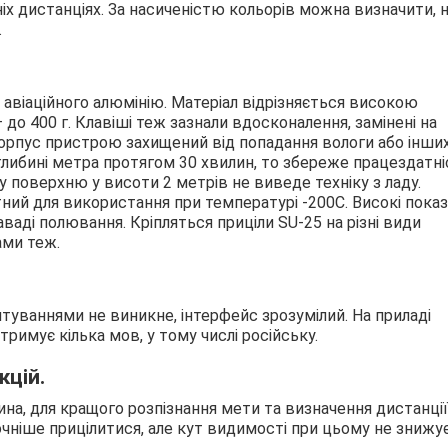
 дистанціях. За насиченістю кольорів можна визначити, н
.
 авіаційного алюмінію. Матеріал відрізняється високою
 до 400 г. Клавіші теж зазнали вдосконалення, замінені на
корпус пристрою захищений від попадання вологи або інши
глибині метра протягом 30 хвилин, то збереже працездатні
 поверхню у висоти 2 метрів не виведе техніку з ладу.
ний для використання при температурі -200С. Високі пока
ваді полювання. Кріпляться приціли SU-25 на різні види
ами теж.
штуваннями не виникне, інтерфейс зрозумілий. На приладі
римує кілька мов, у тому числі російську.
кцій.
ина, для кращого розпізнання мети та визначення дистанції
точніше прицілитися, але кут видимості при цьому не знижу