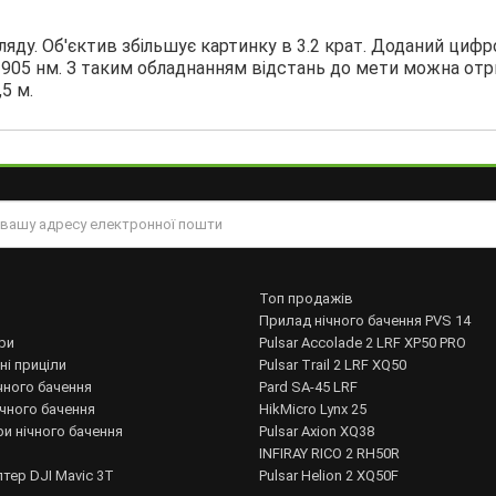
яду. Об'єктив збільшує картинку в 3.2 крат. Доданий циф
м 905 нм. З таким обладнанням відстань до мети можна от
5 м.
Топ продажів
Прилад нічного бачення PVS 14
ри
Pulsar Accolade 2 LRF XP50 PRO
ні приціли
Pulsar Trail 2 LRF XQ50
чного бачення
Pard SA-45 LRF
ічного бачення
HikMicro Lynx 25
и нічного бачення
Pulsar Axion XQ38
INFIRAY RICO 2 RH50R
тер DJI Mavic 3T
Pulsar Helion 2 XQ50F