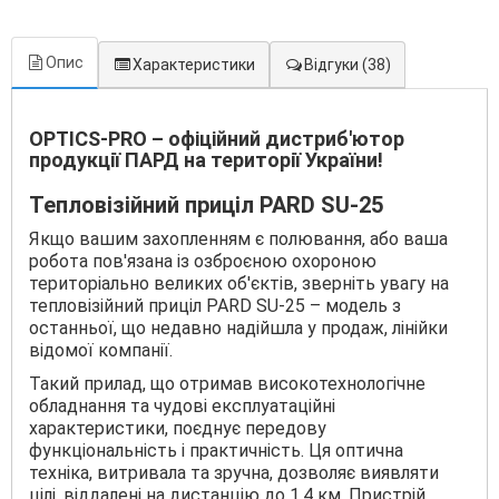
Опис
Характеристики
Відгуки
(38)
OPTICS-PRO – офіційний дистриб'ютор
продукції ПАРД на території України!
Тепловізійний приціл PARD SU-25
Якщо вашим захопленням є полювання, або ваша
робота пов'язана із озброєною охороною
територіально великих об'єктів, зверніть увагу на
тепловізійний приціл PARD SU-25 – модель з
останньої, що недавно надійшла у продаж, лінійки
відомої компанії.
Такий прилад, що отримав високотехнологічне
обладнання та чудові експлуатаційні
характеристики, поєднує передову
функціональність і практичність. Ця оптична
техніка, витривала та зручна, дозволяє виявляти
цілі, віддалені на дистанцію до 1,4 км. Пристрій