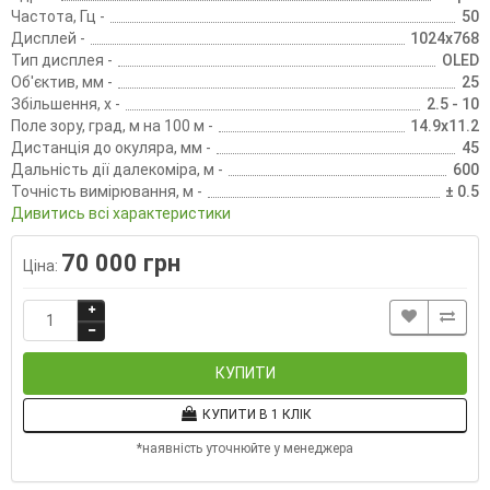
Частота, Гц -
50
Дисплей -
1024x768
Тип дисплея -
OLED
Об'єктив, мм -
25
Збільшення, х -
2.5 - 10
Поле зору, град, м на 100 м -
14.9х11.2
Дистанція до окуляра, мм -
45
Дальність дії далекоміра, м -
600
Точність вимірювання, м -
± 0.5
Дивитись всі характеристики
70 000 грн
Ціна:
КУПИТИ
КУПИТИ В 1 КЛІК
*наявність уточнюйте у менеджера