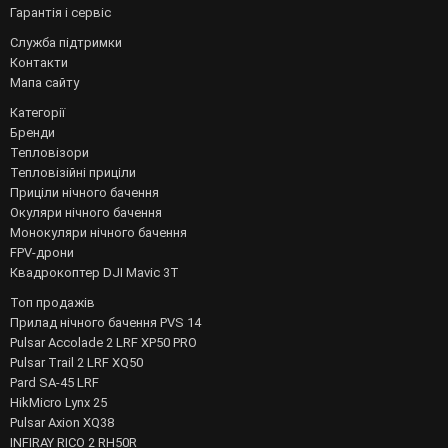
Гарантія і сервіс
Служба підтримки
Контакти
Мапа сайту
Категорії
Бренди
Тепловізори
Тепловізійні приціли
Приціли нічного бачення
Окуляри нічного бачення
Монокуляри нічного бачення
FPV-дрони
Квадрокоптер DJI Mavic 3T
Топ продажів
Прилад нічного бачення PVS 14
Pulsar Accolade 2 LRF XP50 PRO
Pulsar Trail 2 LRF XQ50
Pard SA-45 LRF
HikMicro Lynx 25
Pulsar Axion XQ38
INFIRAY RICO 2 RH50R