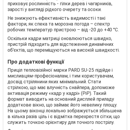
приховує рослинність - гілки дерев і чагарників,
зарості у вигляді рідкого очерету та осоки.
Не знижують ефективність видимості і такі
фактори, як спека та морозна погода – спектр
робочих температур пристрою – від -20 до +40 °C.
Оскільки кадри матриці оновлюються швидко,
пристрій підходить для відстеження динамічних
об'єктів, що переміщуються на високій швидкості.
Про додаткові функції
Приціл тепловізійної марки PARD SU-25 підійде і
мисливцям-професіоналам, і тим користувачам,
досвід стрілянини яких мінімальний. Стати
стрілкою, що має влучність снайпера, допоможе
активація режиму «кадр у кадрі» (PiP). Такий
формат виводить на основний дисплей приладу
додаткове вікно, що займає його невелику площу.
На цьому віконці локально зображується збільшена
в кілька разів ціль і є відмітка перехрестя сітки, що
служить точкою орієнтиру для точного пострілу.