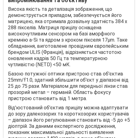
випромінювання та об'єктиву
Висока якість та деталізація зображення, що
демонструється приладом, забезпечується його
матрицею, яка отримала дозвільну здатність 384 х
288 пікселів. Матриця прицілу оснащена
високочутливим сенсором на базі аморфного
кремнію a-Si та ядром з кроком пікселя 17μm. Таке
обладнання, виготовлене провідним європейським
брендом ULIS (Франція), відрізняється частотою
оновлення кадрів 50 Гц та температурною
чутливістю (NETD) <50 мК.
Базою потужної оптики пристрою став об'єктив
25mm/f1.0, здатний збільшити об'єкт у діапазоні від
25 до 75 рази. Матеріалом для передньої лінзи став
прозорий метал – германій. Область фокусу
пристрою становить від 1 метра.
Від'юстований об'єктив прицілу можна адаптувати
до зору далекозорих та короткозорих користувачів
– діапазон його регулювання становить від -5 до +5
діоптрій. За даними експертного дослідження,
показник максимальної дальності виявлення