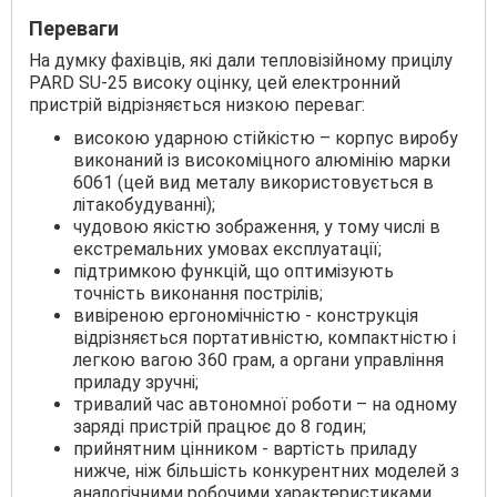
Переваги
На думку фахівців, які дали тепловізійному прицілу
PARD SU-25 високу оцінку, цей електронний
пристрій відрізняється низкою переваг:
високою ударною стійкістю – корпус виробу
виконаний із високоміцного алюмінію марки
6061 (цей вид металу використовується в
літакобудуванні);
чудовою якістю зображення, у тому числі в
екстремальних умовах експлуатації;
підтримкою функцій, що оптимізують
точність виконання пострілів;
вивіреною ергономічністю - конструкція
відрізняється портативністю, компактністю і
легкою вагою 360 грам, а органи управління
приладу зручні;
тривалий час автономної роботи – на одному
заряді пристрій працює до 8 годин;
прийнятним цінником - вартість приладу
нижче, ніж більшість конкурентних моделей з
аналогічними робочими характеристиками.