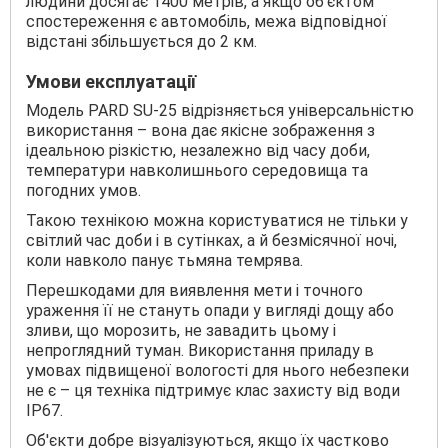
людини досягає 1400 метрів, а якщо об'єктом
спостереження є автомобіль, межа відповідної
відстані збільшується до 2 км.
Умови експлуатації
Модель PARD SU-25 відрізняється універсальністю
використання – вона дає якісне зображення з
ідеальною різкістю, незалежно від часу доби,
температури навколишнього середовища та
погодних умов.
Такою технікою можна користуватися не тільки у
світлий час доби і в сутінках, а й безмісячної ночі,
коли навколо панує тьмяна темрява.
Перешкодами для виявлення мети і точного
ураження її не стануть опади у вигляді дощу або
зливи, що морозить, не завадить цьому і
непроглядний туман. Використання приладу в
умовах підвищеної вологості для нього небезпеки
не є – ця техніка підтримує клас захисту від води
IP67.
Об'єкти добре візуалізуються, якщо їх частково