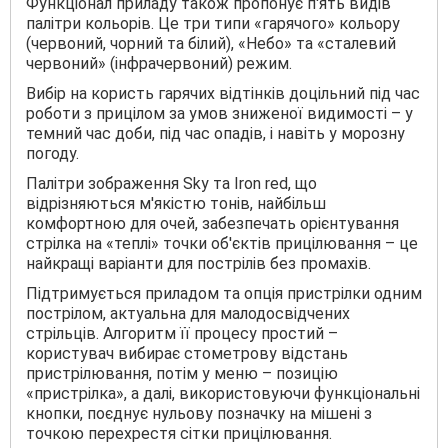
Функціонал приладу також пропонує п'ять видів
палітри кольорів. Це три типи «гарячого» кольору
(червоний, чорний та білий), «Небо» та «сталевий
червоний» (інфрачервоний) режим.
Вибір на користь гарячих відтінків доцільний під час
роботи з прицілом за умов зниженої видимості – у
темний час доби, під час опадів, і навіть у морозну
погоду.
Палітри зображення Sky та Iron red, що
відрізняються м'якістю тонів, найбільш
комфортною для очей, забезпечать орієнтування
стрілка на «теплі» точки об'єктів прицілювання – це
найкращі варіанти для пострілів без промахів.
Підтримується приладом та опція пристрілки одним
пострілом, актуальна для малодосвідчених
стрільців. Алгоритм її процесу простий –
користувач вибирає стометрову відстань
пристрілювання, потім у меню – позицію
«пристрілка», а далі, використовуючи функціональні
кнопки, поєднує нульову позначку на мішені з
точкою перехрестя сітки прицілювання.