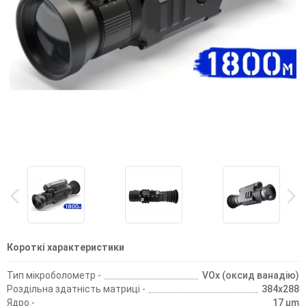
Короткі характеристики
Тип мікроболометр -
VOx (оксид ванадію)
Роздільна здатність матриці -
384x288
Ядро -
17 µm