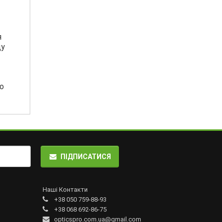
я
ду
о
ПІДПИСАТИСЯ
Наші Контакти
+38 050 759-88-93
+38 068 692-86-75
opticspro.com.ua@gmail.com