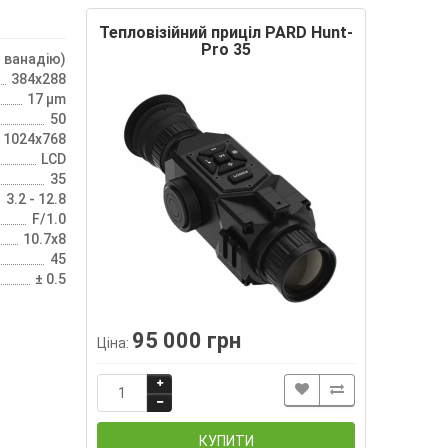
Тепловізійний приціл PARD Hunt-
Pro 35
 ванадію)
384x288
17 µm
50
1024x768
LCD
35
3.2 - 12.8
F/1.0
10.7x8
45
± 0.5
95 000 грн
Ціна:
КУПИТИ