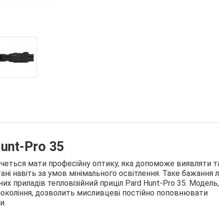
Hunt-Pro 35
четься мати професійну оптику, яка допоможе виявляти т
тані навіть за умов мінімального освітлення. Таке бажання 
их приладів тепловізійний приціл Pard Hunt-Pro 35. Модель
о покоління, дозволить мисливцеві постійно поповнювати
и.