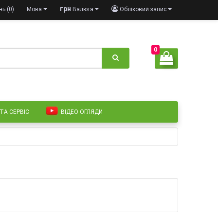
грн
ь (0)
Мова
Валюта
Обліковий запис
0
 ТА СЕРВІС
ВІДЕО ОГЛЯДИ