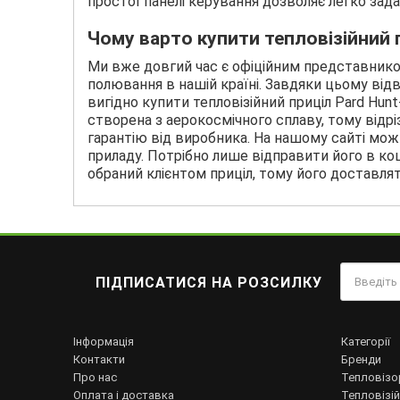
простої панелі керування дозволяє легко зад
Чому варто купити тепловізійний п
Ми вже довгий час є офіційним представнико
полювання в нашій країні. Завдяки цьому від
вигідно купити тепловізійний приціл Pard Hun
створена з аерокосмічного сплаву, тому відрі
гарантію від виробника. На нашому сайті м
приладу. Потрібно лише відправити його в к
обраний клієнтом приціл, тому його доставлят
ПІДПИСАТИСЯ НА РОЗСИЛКУ
Інформація
Категорії
Контакти
Бренди
Про нас
Тепловізо
Оплата і доставка
Тепловізій