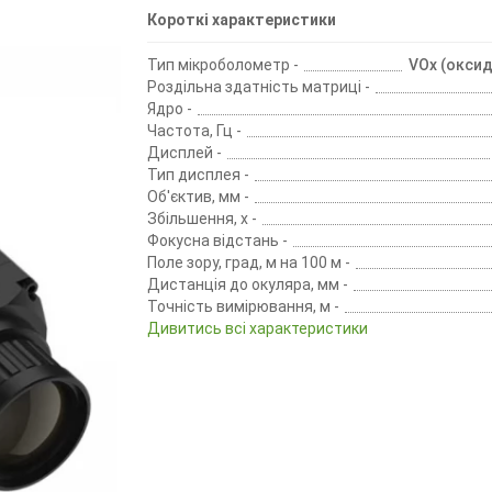
Короткі характеристики
Тип мікроболометр -
VOx (оксид
Роздільна здатність матриці -
Ядро -
Частота, Гц -
Дисплей -
Тип дисплея -
Об'єктив, мм -
Збільшення, х -
Фокусна відстань -
Поле зору, град, м на 100 м -
Дистанція до окуляра, мм -
Точність вимірювання, м -
Дивитись всі характеристики