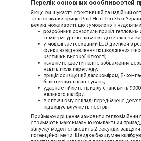
Перелік основних особливостей п
Якщо ви шукаєте ефективний та надійний опт
тепловізійний приціл Pard Hunt-Pro 35 в Укр
великі можливості, що зумовлено її чудовим
розробники оснастили приціл тепловим 
температурні коливання, дозволяючи вия
у моделі застосований LCD дисплей з ро
функцію відновлення пошкоджених пікс
картинки високої чіткості;
наявність шести палітр зображення дозв
навіть після перегляду;
приціл оснащений далекоміром, Е-компа
балістичних налаштувань;
ударна стійкість прицілу становить 900
великого калібру;
в оптичному приладі передбачено дев'ят
підвищує влучність постріл.
Приймаючи рішення замовити тепловізійний пр
отримають максимально компактний прилад, 
запуску моделі становить 2 секунди, завдяк
потенційної мети. Швидке безшумне калібруван