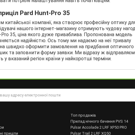
авати потрібні налаштування навіть початківцям.
риціл Pard Hunt-Pro 35
м китайської компанії, яка створює професійну оптику дл
відувачі нашого інтернет-магазину отримують чудову наго
t-Pro 35, ціна якого дуже приваблива. Пропонована модель
зняється надійністю. Ось тому ми надаємо на неї тривалу
ожна швидко оформити замовлення на придбання оптичного
ошик та заповнити форму заявки. Ми відразу ж відправляєм
ь у вказаний регіон країни у найкоротші терміни.
Топ продажів
Прилад нічного бачення PVS 14
ри
Pulsar Accolade 2 LRF XP50 PRO
ні приціли
Pulsar Trail 2 LRF XQ50