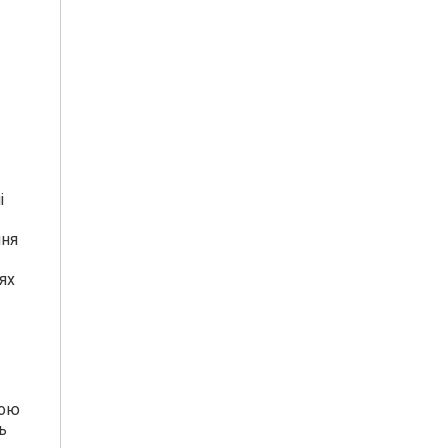
і
ння
ях
вою
ь