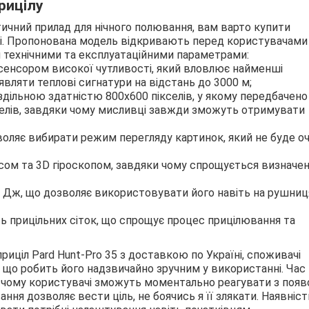
рицілу
ичний прилад для нічного полювання, вам варто купити
аїні. Пропонована модель відкривають перед користувачами
и технічними та експлуатаційними параметрами:
сенсором високої чутливості, який вловлює найменші
вляти теплові сигнатури на відстань до 3000 м;
здільною здатністю 800х600 пікселів, у якому передбачено
елів, завдяки чому мисливці завжди зможуть отримувати
оляє вибирати режим перегляду картинок, який не буде оч
сом та 3D гіроскопом, завдяки чому спрощується визначе
0 Дж, що дозволяє використовувати його навіть на рушниц
ь прицільних сіток, що спрощує процес прицілювання та
иціл Pard Hunt-Pro 35 з доставкою по Україні, споживачі
що робить його надзвичайно зручним у використанні. Час
и чому користувачі зможуть моментально реагувати з поя
ня дозволяє вести ціль, не боячись я її злякати. Наявніст