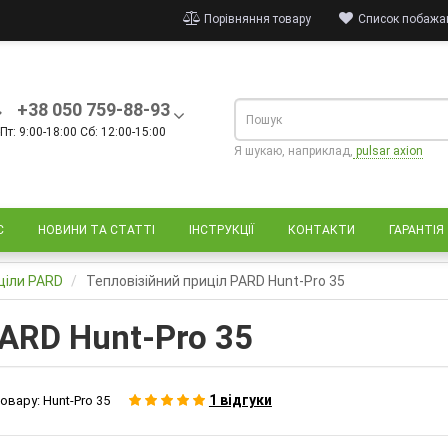
Порівняння товару
Список побажан
+38 050 759-88-93
Пт: 9:00-18:00 Сб: 12:00-15:00
Я шукаю, наприклад,
pulsar axion
С
НОВИНИ ТА СТАТТІ
ІНСТРУКЦІЇ
КОНТАКТИ
ГАРАНТІЯ
иціли PARD
Тепловізійний приціл PARD Hunt-Pro 35
PARD Hunt-Pro 35
1 відгуки
овару:
Hunt-Pro 35