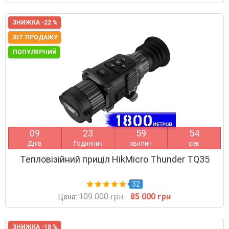
ЗНИЖКА -22 %
ХІТ ПРОДАЖУ
ПОПУЛЯРНИЙ
0
9
2
3
5
9
5
4
Днів
Годинник
хвилин
сек
Тепловізійний приціл HikMicro Thunder TQ35
32
109 000 грн
85 000 грн
Цена:
ЗНИЖКА -18 %