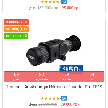
13
135 000 грн
95 000 грн
Цена:
ЗНИЖКА -25 %
ХІТ ПРОДАЖУ
ПОПУЛЯРНИЙ
0
9
2
3
5
9
5
4
Днів
Годинник
хвилин
сек
Тепловізійний приціл Hikmicro Thunder Pro TE19
26
52 000 грн
39 000 грн
Цена: