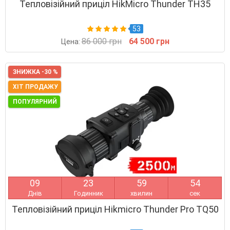
Тепловізійний приціл HikMicro Thunder TH35
53
86 000 грн
64 500 грн
Цена:
ЗНИЖКА -30 %
ХІТ ПРОДАЖУ
ПОПУЛЯРНИЙ
0
9
2
3
5
9
5
4
Днів
Годинник
хвилин
сек
Тепловізійний приціл Hikmicro Thunder Pro TQ50