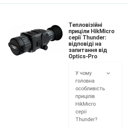
Тепловізійні
приціли HikMicro
серії Thunder:
відповіді на
запитання від
Optics-Pro
У чому
головна
особливість
прицілів
HikMicro
серії
Thunder?