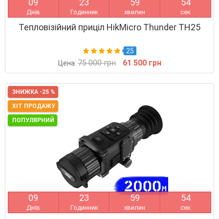
0
9
2
3
5
9
5
4
Днів
Годинник
хвилин
сек
Тепловізійний приціл HikMicro Thunder TH25
25
75 000 грн
61 500 грн
Цена:
ЗНИЖКА -25 %
ХІТ ПРОДАЖУ
ПОПУЛЯРНИЙ
0
9
2
3
5
9
5
4
Днів
Годинник
хвилин
сек