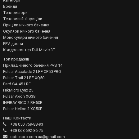
Категорії
Бренди
Тепловізори
Тепловізійні приціли
Приціли нічного бачення
Окуляри нічного бачення
Монокуляри нічного бачення
FPV-дрони
Квадрокоптер DJI Mavic 3T
Топ продажів
Прилад нічного бачення PVS 14
Pulsar Accolade 2 LRF XP50 PRO
Pulsar Trail 2 LRF XQ50
Pard SA-45 LRF
HikMicro Lynx 25
Pulsar Axion XQ38
INFIRAY RICO 2 RH50R
Pulsar Helion 2 XQ50F
Наші Контакти
+38 050 759-88-93
+38 068 692-86-75
opticspro.com.ua@gmail.com