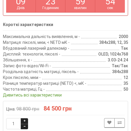
0
9
2
3
5
9
5
4
Днів
Годинник
хвилин
сек
Короткі характеристики
Максимальна дальність виявлення, м -
2000
Матриця: пікселі, мкм, < NETD мК -
384х288, 12, 35
Вбудований лазерний далекомір -
Так
Дисплей: технологія, пікселі -
OLED, 1024х768
Збільшення, х -
3.03-24.24
Запис фото-відео/Wi-Fi -
Так/Так
Роздільна здатність матриці, піксель -
384х288
Крок пікселю, мкм -
12
Різниця температур матриці (NETD) <, мК -
35
Частота матриці, Гц -
50
Дивитись всі характеристики
84 500 грн
98 800 грн
Ціна: