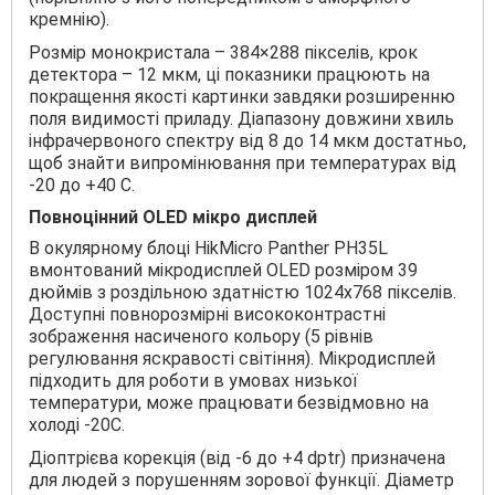
кремнію).
Розмір монокристала – 384×288 пікселів, крок
детектора – 12 мкм, ці показники працюють на
покращення якості картинки завдяки розширенню
поля видимості приладу. Діапазону довжини хвиль
інфрачервоного спектру від 8 до 14 мкм достатньо,
щоб знайти випромінювання при температурах від
-20 до +40 С.
Повноцінний OLED мікро дисплей
В окулярному блоці HikMicro Panther PН35L
вмонтований мікродисплей OLED розміром 39
дюймів з роздільною здатністю 1024х768 пікселів.
Доступні повнорозмірні висококонтрастні
зображення насиченого кольору (5 рівнів
регулювання яскравості світіння). Мікродисплей
підходить для роботи в умовах низької
температури, може працювати безвідмовно на
холоді -20С.
Діоптрієва корекція (від -6 до +4 dptr) призначена
для людей з порушенням зорової функції. Діаметр