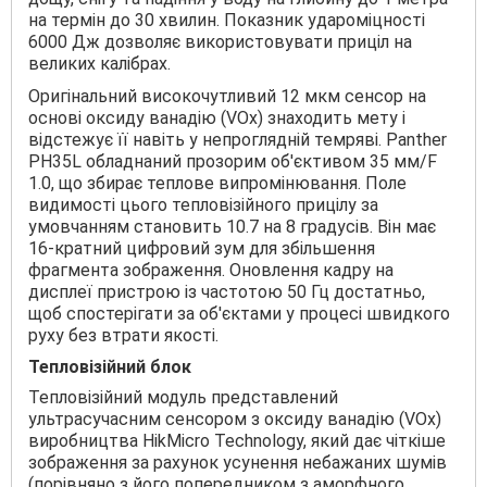
на термін до 30 хвилин. Показник удароміцності
6000 Дж дозволяє використовувати приціл на
великих калібрах.
Оригінальний високочутливий 12 мкм сенсор на
основі оксиду ванадію (VOx) знаходить мету і
відстежує її навіть у непроглядній темряві. Panther
PH35L обладнаний прозорим об'єктивом 35 мм/F
1.0, що збирає теплове випромінювання. Поле
видимості цього тепловізійного прицілу за
умовчанням становить 10.7 на 8 градусів. Він має
16-кратний цифровий зум для збільшення
фрагмента зображення. Оновлення кадру на
дисплеї пристрою із частотою 50 Гц достатньо,
щоб спостерігати за об'єктами у процесі швидкого
руху без втрати якості.
Тепловізійний блок
Тепловізійний модуль представлений
ультрасучасним сенсором з оксиду ванадію (VOx)
виробництва HikMicro Technology, який дає чіткіше
зображення за рахунок усунення небажаних шумів
(порівняно з його попередником з аморфного