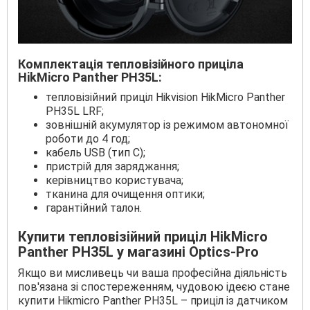
Комплектація тепловізійного приціла
HikMicro Panther PН35L
:
тепловізійний приціл Hikvision HikMicro Panther
PH35L LRF;
зовнішній акумулятор із режимом автономної
роботи до 4 год;
кабель USB (тип С);
пристрій для заряджання;
керівництво користувача;
тканина для очищення оптики;
гарантійний талон.
Купити тепловізійний приціл HikMicro
Panther PH35L у магазині Optics-Pro
Якщо ви мисливець чи ваша професійна діяльність
пов'язана зі спостереженням, чудовою ідеєю стане
купити Hikmicro Panther PH35L – приціл із датчиком