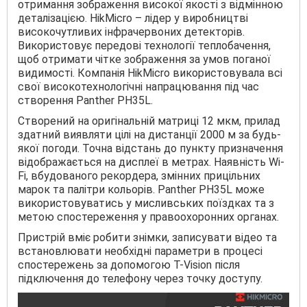
отримання зображення високої якості з відмінною
деталізацією. HikMicro – лідер у виробництві
високочутливих інфрачервоних детекторів.
Використовує передові технології теплобачення,
щоб отримати чітке зображення за умов поганої
видимості. Компанія HikMicro використовувала всі
свої високотехнологічні напрацювання під час
створення Panther PH35L.
Створений на оригінальній матриці 12 мкм, прилад
здатний виявляти цілі на дистанції 2000 м за будь-
якої погоди. Точна відстань до пункту призначення
відображається на дисплеї в метрах. Наявність Wi-
Fi, вбудованого рекордера, змінних прицільних
марок та палітри кольорів. Panther PH35L може
використовуватись у мисливських поїздках та з
метою спостереження у правоохоронних органах.
Пристрій вміє робити знімки, записувати відео та
встановлювати необхідні параметри в процесі
спостережень за допомогою T-Vision після
підключення до телефону через точку доступу.