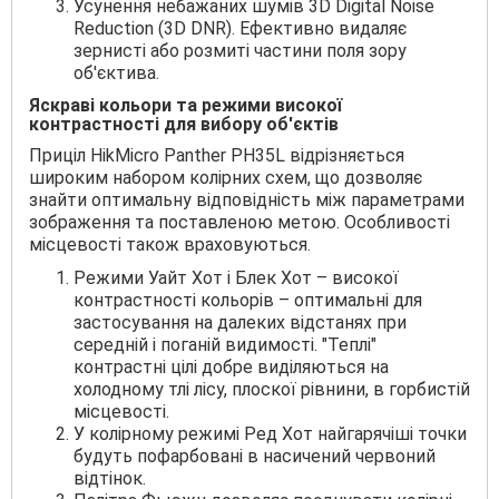
Усунення небажаних шумів 3D Digital Noise
Reduction (3D DNR). Ефективно видаляє
зернисті або розмиті частини поля зору
об'єктива.
Яскраві кольори та режими високої
контрастності для вибору об'єктів
Приціл HikMicro Panther PН35L відрізняється
широким набором колірних схем, що дозволяє
знайти оптимальну відповідність між параметрами
зображення та поставленою метою. Особливості
місцевості також враховуються.
Режими Уайт Хот і Блек Хот – високої
контрастності кольорів – оптимальні для
застосування на далеких відстанях при
середній і поганій видимості. "Теплі"
контрастні цілі добре виділяються на
холодному тлі лісу, плоскої рівнини, в горбистій
місцевості.
У колірному режимі Ред Хот найгарячіші точки
будуть пофарбовані в насичений червоний
відтінок.