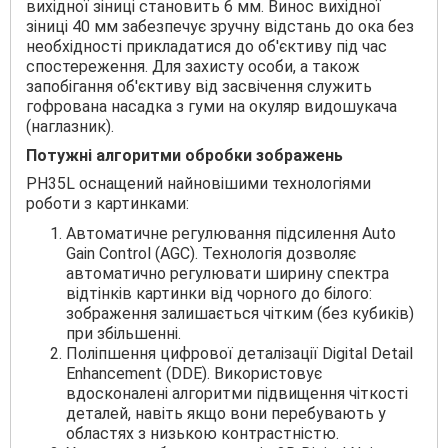
вихідної зіниці становить 6 мм. Винос вихідної
зіниці 40 мм забезпечує зручну відстань до ока без
необхідності прикладатися до об'єктиву під час
спостереження. Для захисту особи, а також
запобігання об'єктиву від засвічення служить
гофрована насадка з гуми на окуляр видошукача
(наглазник).
Потужні алгоритми обробки зображень
PH35L оснащений найновішими технологіями
роботи з картинками:
Автоматичне регулювання підсилення Auto
Gain Control (AGC). Технологія дозволяє
автоматично регулювати ширину спектра
відтінків картинки від чорного до білого:
зображення залишається чітким (без кубиків)
при збільшенні.
Поліпшення цифрової деталізації Digital Detail
Enhancement (DDE). Використовує
вдосконалені алгоритми підвищення чіткості
деталей, навіть якщо вони перебувають у
областях з низькою контрастністю.