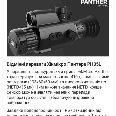
Відмінні переваги Хікмікро Пантера PH35L
У порівнянні з конкурентами приціл HikMicro Panther
характеризується малою вагою 410 г, компактними
розмірами (193х60х60 мм) та високою чутливістю
(NETD<35 мк). Чим нижче значення NETD, краще
сенсор може виявляти невеликі перепади
температур об'єктів, забезпечуючи ідеальне
зображення.
Завдяки водонепроникності IP67 захищений від
дощу, снігу та падіння у воду на глибину до 1 метра