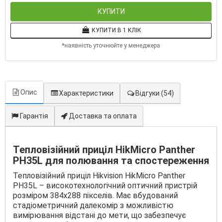
КУПИТИ
КУПИТИ В 1 КЛІК
*наявність уточнюйте у менеджера
Опис
Характеристики
Відгуки
(54)
Гарантія
Доставка та оплата
Тепловізійний приціл HikMicro Panther
PH35L для полювання та спостереження
Тепловізійний приціл Hikvision HikMicro Panther
PH35L – високотехнологічний оптичний пристрій
розміром 384x288 пікселів. Має вбудований
стадіометричний далекомір з можливістю
вимірювання відстані до мети, що забезпечує