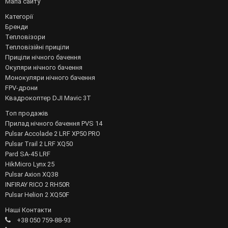
Мапа сайту
Категорії
Бренди
Тепловізори
Тепловізійні приціли
Приціли нічного бачення
Окуляри нічного бачення
Монокуляри нічного бачення
FPV-дрони
Квадрокоптер DJI Mavic 3T
Топ продажів
Прилад нічного бачення PVS 14
Pulsar Accolade 2 LRF XP50 PRO
Pulsar Trail 2 LRF XQ50
Pard SA-45 LRF
HikMicro Lynx 25
Pulsar Axion XQ38
INFIRAY RICO 2 RH50R
Pulsar Helion 2 XQ50F
Наші Контакти
+38 050 759-88-93