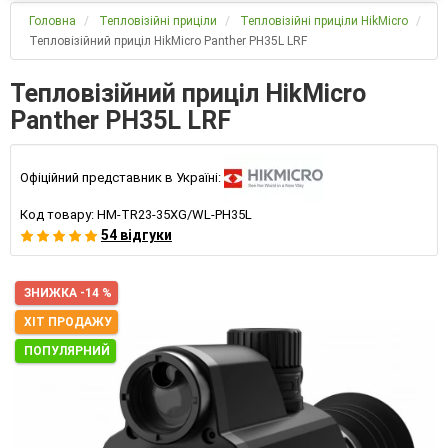
Головна
Тепловізійні приціли
Тепловізійні приціли HikMicro
Тепловізійний приціл HikMicro Panther PH35L LRF
Тепловізійний приціл HikMicro
Panther PH35L LRF
Офіційний представник в Україні:
Код товару:
HM-TR23-35XG/WL-PH35L
54 відгуки
ЗНИЖКА -14 %
ХІТ ПРОДАЖУ
ПОПУЛЯРНИЙ