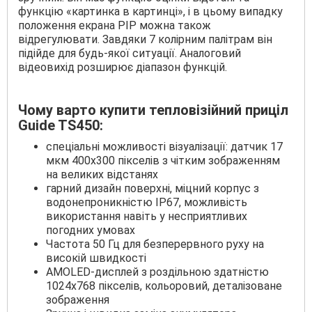
функцію «картинка в картинці», і в цьому випадку
положення екрана PIP можна також
відрегулювати. Завдяки 7 колірним палітрам він
підійде для будь-якої ситуації. Аналоговий
відеовихід розширює діапазон функцій.
Чому варто купити тепловізійний приціл
Guide TS450:
спеціальні можливості візуалізації: датчик 17
мкм 400x300 пікселів з чітким зображенням
на великих відстанях
гарний дизайн поверхні, міцний корпус з
водонепроникністю IP67, можливість
використання навіть у несприятливих
погодних умовах
Частота 50 Гц для безперервного руху на
високій швидкості
AMOLED-дисплей з роздільною здатністю
1024x768 пікселів, кольоровий, деталізоване
зображення