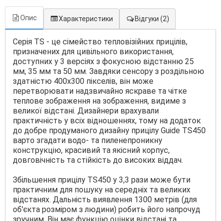
Опис
Характеристики
Відгуки
(2)
Серія TS - це сімейство тепловізійних прицілів,
призначених для цивільного використання,
доступних у 3 версіях з фокусною відстанню 25
мм, 35 ​​мм та 50 мм. Завдяки сенсору з роздільною
здатністю 400x300 пікселів, він може
перетворювати надзвичайно яскраве та чітке
теплове зображення на зображення, видиме з
великої відстані. Дизайнери врахували
практичність у всіх відношеннях, тому на додаток
до добре продуманого дизайну прицілу Guide TS450
варто згадати водо- та пиленепроникну
конструкцію, красивий та якісний корпус,
довговічність та стійкість до високих віддач.
Збільшення прицілу TS450 у 3,3 рази може бути
практичним для пошуку на середніх та великих
відстанях. Дальність виявлення 1300 метрів (для
об'єкта розміром з людини) робить його напрочуд
зручним. Він має функцію оцінки відстані та