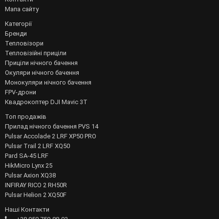
Мапа сайту
Категорії
Бренди
Тепловізори
Тепловізійні приціли
Приціли нічного бачення
Окуляри нічного бачення
Монокуляри нічного бачення
FPV-дрони
Квадрокоптер DJI Mavic 3T
Топ продажів
Прилад нічного бачення PVS 14
Pulsar Accolade 2 LRF XP50 PRO
Pulsar Trail 2 LRF XQ50
Pard SA-45 LRF
HikMicro Lynx 25
Pulsar Axion XQ38
INFIRAY RICO 2 RH50R
Pulsar Helion 2 XQ50F
Наші Контакти