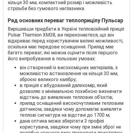
кільця 30 мм, компактний розмір і можливість
стрільби без гумового наглазника.
Ряд основних переваг теплоприцілу Пульсар
Вирішивши придбати в Україні тепловізійний приціл
Pulsar Thermion XM38, ви переконаєтеся, що він
відкриває перед користувачем великі можливості,
оскільки має передове оснащення. Прилад має
багато переваг, які можна оцінити після першого
його випробування в польових умовах:
він створений із високоміцних матеріалів, з
можливістю встановлення на кільця 30 мм,
зброєю великого калібру;
в прицілі є вбудований далекомір, який
дозволяє з мінімальною похибкою визначати
відстань до виявлених теплових об'єктів;
прилад оснащений високочутливим тепловим
датчиком, завдяки чому допомагає виявляти
теплові сигнатури на відстані до 1700 м;
дана оптика може зберігати 3 профілі
користувача, завдяки чому при зміні зброї не
потрібно кожного разу проводити пристрілку;