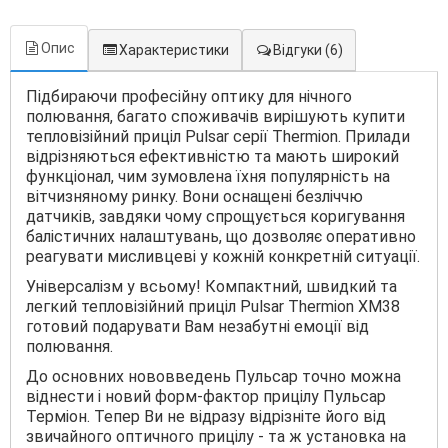
Опис
Характеристики
Відгуки
(6)
Підбираючи професійну оптику для нічного
полювання, багато споживачів вирішують купити
тепловізійний приціл Pulsar серії Thermion. Прилади
відрізняються ефективністю та мають широкий
функціонал, чим зумовлена ​​їхня популярність на
вітчизняному ринку. Вони оснащені безліччю
датчиків, завдяки чому спрощується коригування
балістичних налаштувань, що дозволяє оперативно
реагувати мисливцеві у кожній конкретній ситуації.
Універсалізм у всьому! Компактний, швидкий та
легкий тепловізійний приціл Pulsar Thermion XM38
готовий подарувати Вам незабутні емоції від
полювання.
До основних нововведень Пульсар точно можна
віднести і новий форм-фактор прицілу Пульсар
Терміон. Тепер Ви не відразу відрізніте його від
звичайного оптичного прицілу - та ж установка на