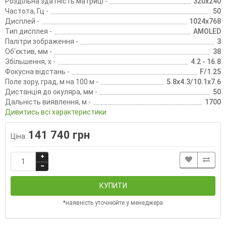
Роздільна здатність матриці -
320x240
Частота, Гц -
50
Дисплей -
1024x768
Тип дисплея -
AMOLED
Палітри зображення -
3
Об'єктив, мм -
38
Збільшення, х -
4.2 - 16.8
Фокусна відстань -
F/1.25
Поле зору, град, м на 100 м -
5.8х4.3/10.1х7.6
Дистанція до окуляра, мм -
50
Дальність виявлення, м -
1700
Дивитись всі характеристики
141 740 грн
Ціна:
КУПИТИ
*наявність уточнюйте у менеджера