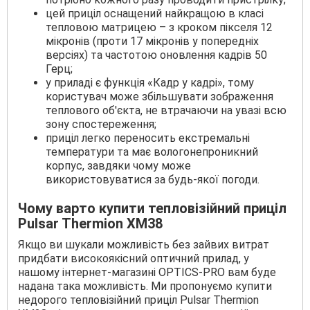
цей приціл оснащений найкращою в класі
тепловою матрицею – з кроком пікселя 12
мікронів (проти 17 мікронів у попередніх
версіях) та частотою оновлення кадрів 50
Герц;
у приладі є функція «Кадр у кадрі», тому
користувач може збільшувати зображення
теплового об'єкта, не втрачаючи на увазі всю
зону спостереження;
приціл легко переносить екстремальні
температури та має вологонепроникний
корпус, завдяки чому може
використовуватися за будь-якої погоди.
Чому варто купити тепловізійний приціл
Pulsar Thermion XM38
Якщо ви шукали можливість без зайвих витрат
придбати високоякісний оптичний прилад, у
нашому інтернет-магазині OPTICS-PRO вам буде
надана така можливість. Ми пропонуємо купити
недорого тепловізійний приціл Pulsar Thermion