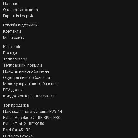
Про нас
Оплата і доставка
Гарантія і сервіс
Служба підтримки
Контакти
Мапа сайту
Категорії
Бренди
Тепловізори
Тепловізійні приціли
Приціли нічного бачення
Окуляри нічного бачення
Монокуляри нічного бачення
FPV-дрони
Квадрокоптер DJI Mavic 3T
Топ продажів
Прилад нічного бачення PVS 14
Pulsar Accolade 2 LRF XP50 PRO
Pulsar Trail 2 LRF XQ50
Pard SA-45 LRF
HikMicro Lynx 25