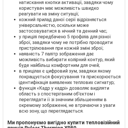
натискання кнопки активації, завдяки чому
користувач має можливість швидко
реагувати на зміну ситуації;
кожний прилад даної серії відрізняється
універсальністю, оскільки може
застосовуватися в нічний та денний час;
у прицілі передбачено 5 профілів для різної
зброї, завдяки чому не потрібно проводити
пристрілювання при кожній зміні зброї;
наявність 7 палітр зображення дає
можливість вибирати колірний контур, який
буде найбільш комфортним для очей;
в прицілах є цифровий зум, завдяки якому
покращується фокусування та прискорюється
ідентифікація виявлених теплових сигнатур;
функція «Кадр у кадрі» дозволяє виділяти
область з спостеріганим об'єктом і
переглядати її зі значним збільшенням в
окремому зображенні, не втрачаючи з уваги
всю зону, що переглядається.
Ми пропонуємо вигідно купити тепловізійний
приціл Pulsar Thermion XP50