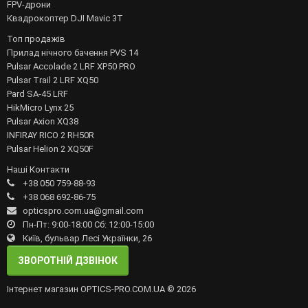
FPV-дрони
Квадрокоптер DJI Mavic 3T
Топ продажів
Прилад нічного бачення PVS 14
Pulsar Accolade 2 LRF XP50 PRO
Pulsar Trail 2 LRF XQ50
Pard SA-45 LRF
HikMicro Lynx 25
Pulsar Axion XQ38
INFIRAY RICO 2 RH50R
Pulsar Helion 2 XQ50F
Наші Контакти
+38 050 759-88-93
+38 068 692-86-75
opticspro.com.ua@gmail.com
Пн-Пт: 9:00-18:00 Сб: 12:00-15:00
Київ, бульвар Лесі Українки, 26
ЗВОРОТНІЙ ДЗВІНОК
Інтернет магазин OPTICS-PRO.COM.UA © 2026