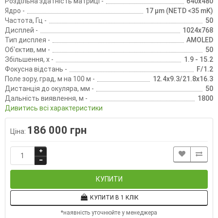
Роздільна здатність матриці -
640x480
Ядро -
17 µm (NETD <35 mK)
Частота, Гц -
50
Дисплей -
1024x768
Тип дисплея -
AMOLED
Об'єктив, мм -
50
Збільшення, х -
1.9 - 15.2
Фокусна відстань -
F/1.2
Поле зору, град, м на 100 м -
12.4х9.3/21.8х16.3
Дистанція до окуляра, мм -
50
Дальність виявлення, м -
1800
Дивитись всі характеристики
186 000 грн
Ціна:
КУПИТИ
КУПИТИ В 1 КЛІК
*наявність уточнюйте у менеджера