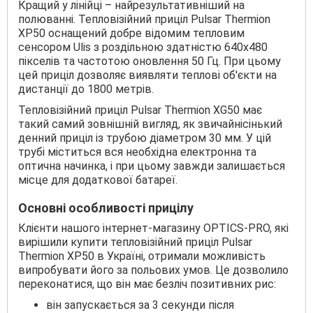
Кращий у лінійці – найрезультативніший на
полюванні. Тепловізійний приціл Pulsar Thermion
XP50 оснащений добре відомим тепловим
сенсором Ulis з роздільною здатністю 640х480
пікселів та частотою оновлення 50 Гц. При цьому
цей приціл дозволяє виявляти теплові об'єкти на
дистанції до 1800 метрів.
Тепловізійний приціл Pulsar Thermion XG50 має
такий самий зовнішній вигляд, як звичайнісінький
денний приціл із трубою діаметром 30 мм. У цій
трубі міститься вся необхідна електронна та
оптична начинка, і при цьому завжди залишається
місце для додаткової батареї.
Основні особливості прицілу
Клієнти нашого інтернет-магазину OPTICS-PRO, які
вирішили купити тепловізійний приціл Pulsar
Thermion XP50 в Україні, отримали можливість
випробувати його за польових умов. Це дозволило
переконатися, що він має безліч позитивних рис:
він запускається за 3 секунди після