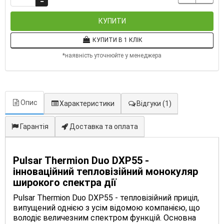
КУПИТИ
КУПИТИ В 1 КЛІК
*наявність уточнюйте у менеджера
Опис
Характеристики
Відгуки
(1)
Гарантія
Доставка та оплата
Pulsar Thermion Duo DXP55 -
інноваційний тепловізійний монокуляр
широкого спектра дії
Pulsar Thermion Duo DXP55 - тепловізійний приціл,
випущений однією з усім відомою компанією, що
володіє величезним спектром функцій. Основна