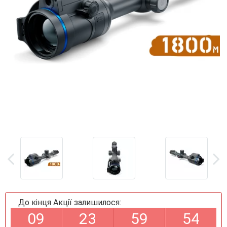
До кінця Акції залишилося:
0
9
2
3
5
9
5
4