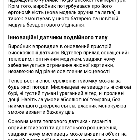
Крім того, виробник потурбувався про його
ергономічність (нова модель зручна та легка), а
також вмонтував у нього батарею та новітній
модуль бездротового з'єднання.
Інноваційні датчики подвійного типу
Виробник впровадив в оновлений пристрій
високоякісні датчики. Відтепер прилад оснащений і
тепловим, і оптичним модулем, завдяки чому
забезпечується отримання якісної картинки,
незалежно від рівня освітлення місцевості.
Тепер вести спостереження і зйомку можна за
будь-якої погоди. Мисливцеві не завадять ні снігові
бурі, ні густий туман і ураганний вітер, ні проливні
дощі. Навіть за умови абсолютної темряви, без
найменшого джерела світла, власник монокуляра
зможе виявити бажану ціль
Основна мета теплового датчика - гарантія
сприйнятливості та достатнього розширення,
завдяки чому мисливець може виявити об'єкт на