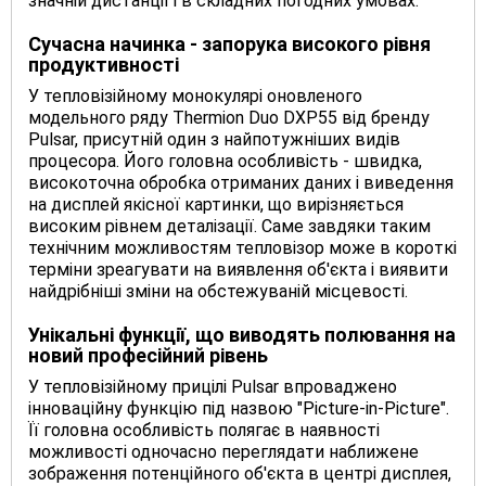
значній дистанції і в складних погодних умовах.
Сучасна начинка - запорука високого рівня
продуктивності
У тепловізійному монокулярі оновленого
модельного ряду Thermion Duo DXP55 від бренду
Pulsar, присутній один з найпотужніших видів
процесора. Його головна особливість - швидка,
високоточна обробка отриманих даних і виведення
на дисплей якісної картинки, що вирізняється
високим рівнем деталізації. Саме завдяки таким
технічним можливостям тепловізор може в короткі
терміни зреагувати на виявлення об'єкта і виявити
найдрібніші зміни на обстежуваній місцевості.
Унікальні функції, що виводять полювання на
новий професійний рівень
У тепловізійному прицілі Pulsar впроваджено
інноваційну функцію під назвою "Picture-in-Picture".
Її головна особливість полягає в наявності
можливості одночасно переглядати наближене
зображення потенційного об'єкта в центрі дисплея,