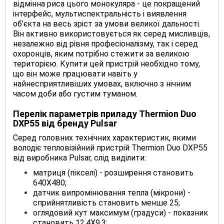
відмінна риса цього монокуляра - це покращений
інтерфейс, мультиспектральність і виявлення
об'єкта на весь зріст за умови великої дальності.
Він активно використовується як серед мисливців,
незалежно від рівня професіоналізму, так і серед
охоронців, яким потрібно стежити за великою
територією. Купити цей пристрій необхідно тому,
що він може працювати навіть у
найнесприятливіших умовах, включно з нічним
часом доби або густим туманом.
Перелік параметрів приладу Thermion Duo
DXP55 від бренду Pulsar
Серед головних технічних характеристик, якими
володіє тепловізійний пристрій Thermion Duo DXP55
від виробника Pulsar, слід виділити:
матриця (пікселі) - розширення становить
640Х480;
датчик випромінювання тепла (мікрони) -
сприйнятливість становить менше 25;
оглядовий кут максимум (градуси) - показник
становить 12,4Х9,3;