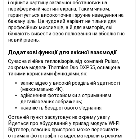
і оцінити картину загальної обстановки на
периферичній частині екрана. Таким чином,
гарантується високоточне і зручне наведення на
бажану ціль. Це чудовий варіант не тільки для
професійних мисливців, а й для аматорів, які
бажають вивести своє полювання на абсолютно
новий рівень.
Додаткові функції для якісної взаємодії
Сучасна лінійка тепловізорів від компанії Pulsar,
зокрема модель Thermion Duo DXP55, оснащена
такими корисними функціями, як:
запис відео у високій роздільній здатності
(максимально 4К);
здійснення фотозйомки з отриманням
деталізованих зображень;
наявність бездротового з'єднання.
Останній пункт заслуговує на окрему увагу.
Йдеться про вбудований у прилад модуль Wi-Fi.
Відтепер, власник пристрою може пересилати
отримані фотографії та відеоматеріали в режимі