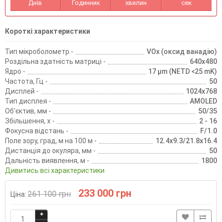
Днів
Годинник
хвилин
сек
Короткі характеристики
Тип мікроболометр -
VOx (оксид ванадію)
Роздільна здатність матриці -
640x480
Ядро -
17 µm (NETD <25 mK)
Частота, Гц -
50
Дисплей -
1024x768
Тип дисплея -
AMOLED
Об'єктив, мм -
50/35
Збільшення, х -
2 - 16
Фокусна відстань -
F/1.0
Поле зору, град, м на 100 м -
12.4x9.3/21.8x16.4
Дистанція до окуляра, мм -
50
Дальність виявлення, м -
1800
Дивитись всі характеристики
233 000 грн
261 100 грн
Ціна: