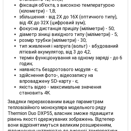
фіксація об'єкта, з високою температурою
(кілометри) - 1,8;
збільшення - від 2Х до 16Х (оптичного типу),
від 4Х до 32Х (цифровий зум);
фокусна дистанція прицілу (міліметри) - 50;
діаметр зіниці вихідного типу (міліметри) - 5;
розмір трубки (міліметри) - 30;
тип живлення і напруга (вольт) - вбудований
літієвий акумулятор, від 3 до 4,2;
термін функціонування на одному заряді - до 6
годин;
наявність бездротового модуля - є;
здійснення фото-, відеозапису на
впроваджену SD-карту - є;
якість відео - максимальне значення
становить 4К.
Завдяки перерахованим вище параметрам
тепловізійного монокуляра модельного ряду
Thermion Duo DXP55, власник зможе підвищити
рівень якості одержуваних зображень. Відтепер
вони відрізнятимуться великим розширенням,
підвищеною чутливістю до високої температури.