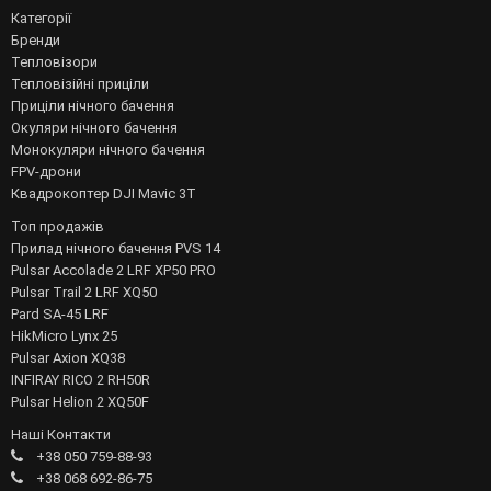
Категорії
Бренди
Тепловізори
Тепловізійні приціли
Приціли нічного бачення
Окуляри нічного бачення
Монокуляри нічного бачення
FPV-дрони
Квадрокоптер DJI Mavic 3T
Топ продажів
Прилад нічного бачення PVS 14
Pulsar Accolade 2 LRF XP50 PRO
Pulsar Trail 2 LRF XQ50
Pard SA-45 LRF
HikMicro Lynx 25
Pulsar Axion XQ38
INFIRAY RICO 2 RH50R
Pulsar Helion 2 XQ50F
Наші Контакти
+38 050 759-88-93
+38 068 692-86-75