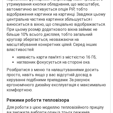
утримування кнопки обладнання, що масштабує,
автоматично активується опція PiP, тобто
відображення картинки на картинці. Завдяки цьому
центральна частина картинки збільшується і
виноситься в вікно, що спеціально відображається.
При цьому розмір додаткового вікна займає не
більше 10% всього дисплея, тобто загальний
кругозір зберігається, незважаючи на
масштабування конкретних цілей. Серед інших
властивостей:
наявність карти пам'яті з місткістю 16 Гб;
наглазник фокусується на стороні ока.
Розібратися з меню та налаштуваннями досить
просто, навіть якщо у вас відсутній досвід в
керуванні подібними приладами. За рахунок
ергономічного дизайну експлуатація є максимально
комфортною.
Режими роботи тепловізора
Для роботи з цією моделлю тепловізійного прицілу
ви зможете вибрати один із трьох режимів