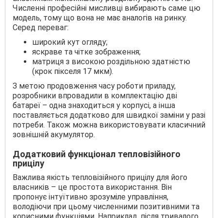
Численні професійні мисливці вибирають саме цю
модель, тому що вона не має аналогів на ринку.
Серед переваг:
широкий кут огляду;
яскраве та чітке зображення;
матриця з високою роздільною здатністю
(крок пікселя 17 мкм).
З метою продовження часу роботи приладу,
розробники впровадили в комплектацію дві
батареї – одна знаходиться у корпусі, а інша
поставляється додатково для швидкої заміни у разі
потреби. Також можна використовувати класичний
зовнішній акумулятор.
Додатковий функціонал тепловізійного
прицілу
Важлива якість тепловізійного прицілу для його
власників – це простота використання. Він
пропонує інтуїтивно зрозуміле управління,
володіючи при цьому численними позитивними та
корисними функціями. Наприклад, після тривалого