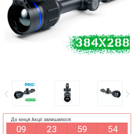
До кінця Акції залишилося:
0
9
2
3
5
9
5
4