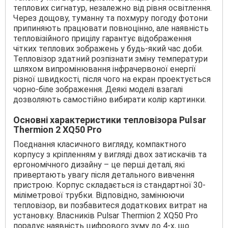
теплових сигнатур, незалежно від рівня освітлення.
Через дощову, туманну та похмуру погоду фотони
припиняють працювати повноцінно, але наявність
тепловізійного прицілу гарантує відображення
чітких теплових зображень у будь-який час доби.
Тепловізор здатний розпізнати зміну температури
шляхом випромінювання інфрачервоної енергії
різної швидкості, після чого на екран проектується
чорно-біле зображення. Деякі моделі взагалі
дозволяють самостійно вибирати колір картинки.
Основні характеристики тепловізора Pulsar
Thermion 2 XQ50 Pro
Поєднання класичного вигляду, компактного
корпусу з кріпленням у вигляді двох затискачів та
ергономічного дизайну – це перші деталі, які
привертають увагу після детального вивчення
пристрою. Корпус складається із стандартної 30-
міліметрової трубки. Відповідно, замінюючи
тепловізор, ви позбавитеся додаткових витрат на
установку. Власників Pulsar Thermion 2 XQ50 Pro
порадує наявність цифрового зуму до 4-х, що