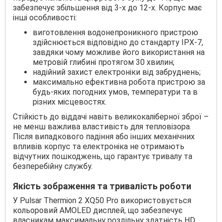
забезпечує збільшення від 3-х до 12-х. Корпус має
інші особливості:
виготовлення водонепроникного пристрою
здійснюється відповідно до стандарту IPX-7,
завдяки чому можливе його використання на
метровій глибині протягом 30 хвилин;
надійний захист електроніки від забруднень;
максимально ефективна робота пристрою за
будь-яких погодних умов, температури та в
різних місцевостях.
Стійкість до віддачі навіть великокаліберної зброї –
не менш важлива властивість для тепловізора.
Після випадкового падіння або інших механічних
впливів корпус та електроніка не отримають
відчутних пошкоджень, що гарантує тривалу та
безперебійну службу.
Якість зображення та тривалість роботи
У Pulsar Thermion 2 XQ50 Pro використовується
кольоровий AMOLED дисплей, що забезпечує
власникам максимальну роздільну здатність HD.