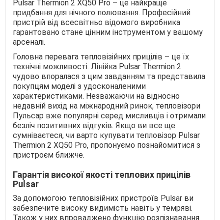
Pulsar Thermion 2 XQ50 Pro – це найкраще
придбання для нічного полювання. Професійний
пристрій від всесвітньо відомого виробника
гарантовано стане цінним інструментом у вашому
арсеналі.
Головна перевага тепловізійних прицілів – це їх
технічні можливості. Лінійка Pulsar Thermion 2
чудово впоралася з цим завданням та представила
покупцям моделі з удосконаленими
характеристиками. Незважаючи на відносно
недавній вихід на міжнародний ринок, тепловізори
Пульсар вже популярні серед мисливців і отримали
безліч позитивних відгуків. Якщо ви все ще
сумніваєтеся, чи варто купувати тепловізор Pulsar
Thermion 2 XQ50 Pro, пропонуємо познайомитися з
пристроєм ближче.
Гарантія високої якості теплових прицілів
Pulsar
За допомогою тепловізійних пристроїв Pulsar ви
забезпечите високу видимість навіть у темряві.
Також у них впроваджено функцію розпізнавання