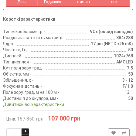
Днів
Годинник
хвилин
сек
Короткі характеристики
Тип мікроболометр -
VOx (оксид ванадію)
Роздільна здатність матриці -
384x288
Ядро -
17 µm (NETD <25 mK)
Частота, Гц -
50
Дисплей -
1024x768
Тип дисплея -
AMOLED
Кут поля зору, град -
7.5
Об'єктив, мм -
50
Збільшення, х -
3 - 12
Фокусна відстань -
F/1.0
Поле зору, град, м на 100 м -
13.1
Дистанція до окуляра, мм -
50
Дивитись всі характеристики
107 000 грн
167 850 грн
Ціна: