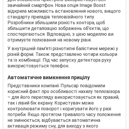
звичайний смартфон. Нова опція Image Boost
відкрила можливість встановлення нового, вищого
стандарту приладів тепловізійного типу.
Розробники збільшили різкість контора, щоб
збільшити деталізацію зображень об'єктів, що
спостерігаються. Відповідно, з цією моделлю ви
отримуєте полювання на новому рівні.
У внутрішній пам'яті різнотипні балістичні мережі у
різній формі. Також представлено чотири кольори
та їх комбінації. Під час запуску детектора руху
використовується телефон.
Автоматичне вимкнення прицілу
Представники компанії Пульсар повідомили
корисний факт про особливості нахилу тепловізора
– для його перегляду використовується як правий,
так і лівий бік екрану. Користувач може
контролювати поворот і коригувати його у разі
потреби. Якщо протягом тривалого часу положення
не змінюється, відбувається автоматична
активація режиму сну, для виходу з якого