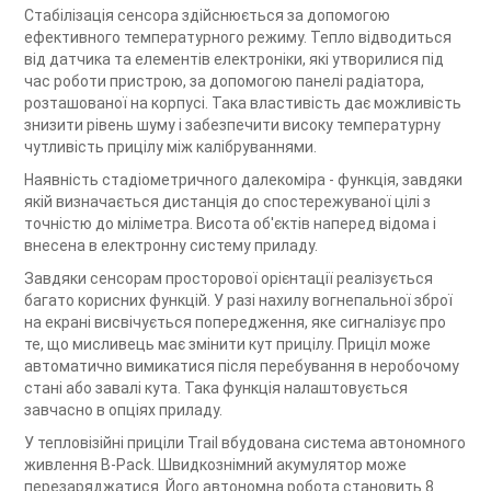
Стабілізація сенсора здійснюється за допомогою
ефективного температурного режиму. Тепло відводиться
від датчика та елементів електроніки, які утворилися під
час роботи пристрою, за допомогою панелі радіатора,
розташованої на корпусі. Така властивість дає можливість
знизити рівень шуму і забезпечити високу температурну
чутливість прицілу між калібруваннями.
Наявність стадіометричного далекоміра - функція, завдяки
якій визначається дистанція до спостережуваної цілі з
точністю до міліметра. Висота об'єктів наперед відома і
внесена в електронну систему приладу.
Завдяки сенсорам просторової орієнтації реалізується
багато корисних функцій. У разі нахилу вогнепальної зброї
на екрані висвічується попередження, яке сигналізує про
те, що мисливець має змінити кут прицілу. Приціл може
автоматично вимикатися після перебування в неробочому
стані або завалі кута. Така функція налаштовується
завчасно в опціях приладу.
У тепловізійні приціли Trail вбудована система автономного
живлення B-Pack. Швидкознімний акумулятор може
перезаряджатися. Його автономна робота становить 8