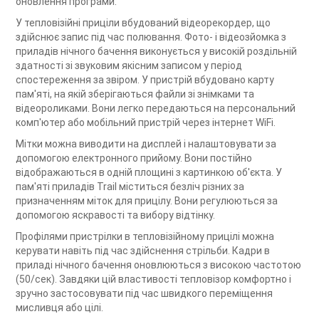
оновлення програми.
У тепловізійні приціли вбудований відеорекордер, що
здійснює запис під час полювання. Фото- і відеозйомка з
приладів нічного бачення виконується у високій роздільній
здатності зі звуковим якісним записом у період
спостереження за звіром. У пристрій вбудовано карту
пам'яті, на якій зберігаються файли зі знімками та
відеороликами. Вони легко передаються на персональний
комп'ютер або мобільний пристрій через інтернет WiFi.
Мітки можна виводити на дисплей і налаштовувати за
допомогою електронного прийому. Вони постійно
відображаються в одній площині з картинкою об'єкта. У
пам'яті приладів Trail міститься безліч різних за
призначенням міток для прицілу. Вони регулюються за
допомогою яскравості та вибору відтінку.
Профілями пристрілки в тепловізійному прицілі можна
керувати навіть під час здійснення стрільби. Кадри в
приладі нічного бачення оновлюються з високою частотою
(50/сек). Завдяки цій властивості тепловізор комфортно і
зручно застосовувати під час швидкого переміщення
мисливця або цілі.