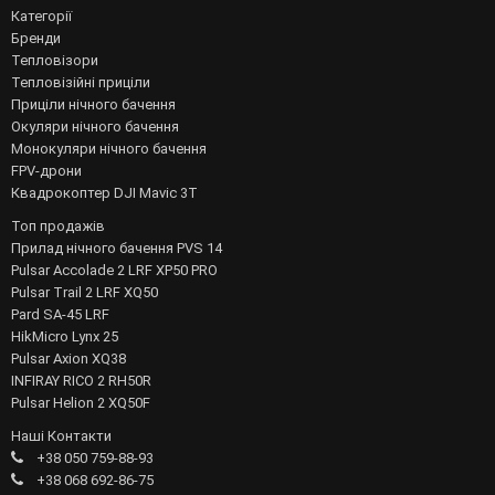
Категорії
Бренди
Тепловізори
Тепловізійні приціли
Приціли нічного бачення
Окуляри нічного бачення
Монокуляри нічного бачення
FPV-дрони
Квадрокоптер DJI Mavic 3T
Топ продажів
Прилад нічного бачення PVS 14
Pulsar Accolade 2 LRF XP50 PRO
Pulsar Trail 2 LRF XQ50
Pard SA-45 LRF
HikMicro Lynx 25
Pulsar Axion XQ38
INFIRAY RICO 2 RH50R
Pulsar Helion 2 XQ50F
Наші Контакти
+38 050 759-88-93
+38 068 692-86-75