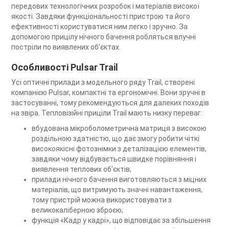
передових технологічних розробок і матеріалів високої
якості. Завдяки функціональності пристрою та його
ефективності користуватися ним легко і зручно. За
допомогою прицілу нічного бачення робляться влучні
постріли по виявлених об'єктах.
Особливості Pulsar Trail
Усі оптичні прилади з модельного ряду Trail, створені
компанією Pulsar, компактні та ергономічні. Вони зручні в
застосуванні, тому рекомендуються для далеких походів
на звіра. Тепловізійні приціли Trail мають низку переваг:
вбудована мікроболометрична матриця з високою
роздільною здатністю, що дає змогу робити чіткі
високоякісні фотознімки з деталізацією елементів,
завдяки чому відбувається швидке порівняння і
виявлення теплових об'єктів;
прилади нічного бачення виготовляються з міцних
матеріалів, що витримують значні навантаження,
тому пристрій можна використовувати з
великокаліберною зброєю;
функція «Кадр у кадрі», що відповідає за збільшення