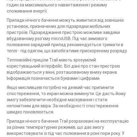
годин за максимального навантаження і режиму
споживання енергії.
Прилади нічного бачення можуть живитися від зовнішніх
установок, призначених для підзарядки мобільних
пристроїв. Підзаряджання пристрою можливе завдяки
вбудованому роз'єму microUSB. Під час зимового
полювання зарядний прилад рекомендується тримати в
теплі - під одягом, що запобігатиме прискореному розряду.
Тепловізійні приціли Trail мають зрозумілий
користувацький інтерфейс. Всі дані про стан пристрою
відображаються у вікні, розташованому внизу екрана.
Інформація позначається буквами і цифрами.
Якщо мисливцеві потрібно на деякий час припинити
спостереження, то екран можна вимкнути. Це дасть йому
змогу забезпечити необхідне маскування і стати
непомітним для звіра. За необхідності спостереження
швидко поновлюється.
Прилади нічного бачення Trail розраховані на експлуатацію
за різних температурних режимів, що дає змогу
використовувати їх під час полювання в різні пори року. У