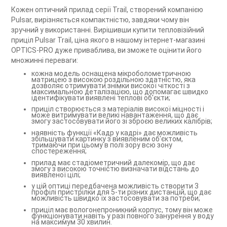
Кожен оптичний прилад серії Trail, створений компанією
Pulsar, вирізняється компактністю, завдяки чому він
зручний у використанні. Вирішивши купити тепловізійний
приціл Pulsar Trail, ціна якого в нашому інтернет-магазині
OPTICS-PRO дуже приваблива, ви зможете оцінити його
множинні переваги:
кожна модель оснащена мікроболометричною
матрицею з високою роздільною здатністю, яка
дозволяє отримувати знімки високої чіткості з
максимальною деталізацією, що допомагає швидко
ідентифікувати виявлені теплові об'єкти;
приціл створюється з матеріалів високої міцності і
може витримувати великі навантаження, що дає
змогу застосовувати його зі зброєю великих калібрів;
наявність функції «Кадр у кадрі» дає можливість
збільшувати картинку з виявленим об'єктом,
тримаючи при цьому в полі зору всю зону
спостереження;
прилад має стадіометричний далекомір, що дає
змогу з високою точністю визначати відстань до
виявленої цілі;
у цій оптиці передбачена можливість створити 3
профілі пристрілки для 5-ти різних дистанцій, що дає
можливість швидко їх застосовувати за потреби;
приціл має вологонепроникний корпус, тому він може
функціонувати навіть у разі повного занурення у воду
на максимум 30 хвилин.