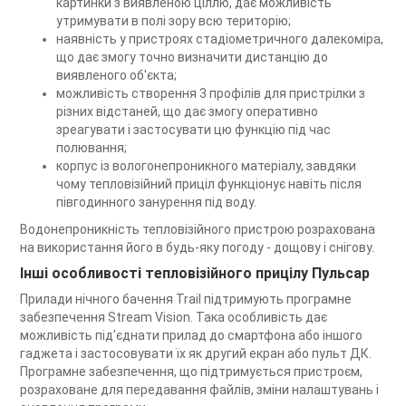
картинки з виявленою ціллю, дає можливість
утримувати в полі зору всю територію;
наявність у пристроях стадіометричного далекоміра,
що дає змогу точно визначити дистанцію до
виявленого об'єкта;
можливість створення 3 профілів для пристрілки з
різних відстаней, що дає змогу оперативно
зреагувати і застосувати цю функцію під час
полювання;
корпус із вологонепроникного матеріалу, завдяки
чому тепловізійний приціл функціонує навіть після
півгодинного занурення під воду.
Водонепроникність тепловізійного пристрою розрахована
на використання його в будь-яку погоду - дощову і снігову.
Інші особливості тепловізійного прицілу Пульсар
Прилади нічного бачення Trail підтримують програмне
забезпечення Stream Vision. Така особливість дає
можливість під'єднати прилад до смартфона або іншого
гаджета і застосовувати їх як другий екран або пульт ДК.
Програмне забезпечення, що підтримується пристроєм,
розраховане для передавання файлів, зміни налаштувань і