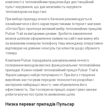
комплекті з тепловізійним прицілом йде дистанційний
пульт керування, що дає можливість керувати
тепловізором на відстані.
При виборі приладу нічного бачення рекомендується
ознайомитися з його характеристиками. Інтернет-магазин
«ОптіксПро» пропонує великий вибір тепловізійних прицілів
Pulsar Trail за вигідними цінами. Зробити замовлення
можна шляхом оформлення заявки на сайті магазину або
за вказаним номером телефону. Наш менеджер оперативно
відповідає на дзвінки і консультує клієнтів щодо обраного
товару.
Компанія Pulsar порадувала шанувальників нічного
полювання виходом високо функціональних тепловізійних
приладів. Кожен новий тепловізійний приціл Pulsar Trail в
Україні швидко набув популярності. При його створенні
виробник застосував передові технологічні розробки і
матеріали найкращої якості, чим обумовлена його
ефективність. Застосовуючи приціл, користувач зможе
робити влучні постріли по виявлених цілях.
Низка переваг приладів Пульсар