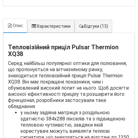
Опис
Характеристики
Відгуки
(13)
Тепловізійний приціл Pulsar Thermion
XQ38
Серед найбільш популярної оптики для полювання,
що пропонується на вітчизняному ринку,
знаходиться тепловізійний приціл Pulsar Thermion
XQ38. Він має покращені показники, чим і
обумовлений високий попит на нього. Щоб досягти
високої ефективності прицілу та розширити його
функціонал, розробники застосували таке
обладнання:
у ньому задіяна матриця з роздільною
здатністю 384х288 пікселів та з підвищеною
тепловою чутливістю, завдяки якій
користувачі можуть виявляти теплові
сигнатури, що знаходяться на відстані до 1350