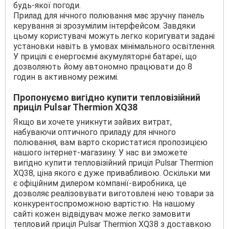
будь-якої погоди.
Прилад для нічного полювання має зручну панель
керування зі зрозумілим інтерфейсом. Завдяки
цьому користувачі можуть легко коригувати задані
установки навіть в умовах мінімального освітлення.
У прицілі є енергоємні акумуляторні батареї, що
дозволяють йому автономно працювати до 8
годин в активному режимі.
Пропонуємо вигідно купити тепловізійний
приціл Pulsar Thermion XQ38
Якщо ви хочете уникнути зайвих витрат,
набуваючи оптичного приладу для нічного
полювання, вам варто скористатися пропозицією
нашого інтернет-магазину. У нас ви зможете
вигідно купити тепловізійний приціл Pulsar Thermion
XQ38, ціна якого є дуже привабливою. Оскільки ми
є офіційним дилером компанії-виробника, це
дозволяє реалізовувати виготовлені нею товари за
конкурентоспроможною вартістю. На нашому
сайті кожен відвідувач може легко замовити
тепловий приціл Pulsar Thermion XQ38 з доставкою