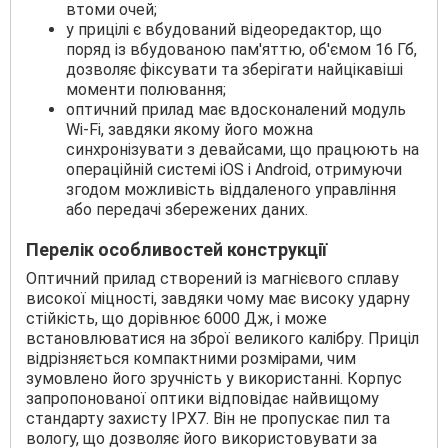
втоми очей;
у прицілі є вбудований відеоредактор, що
поряд із вбудованою пам'яттю, об'ємом 16 Гб,
дозволяє фіксувати та зберігати найцікавіші
моменти полювання;
оптичний прилад має вдосконалений модуль
Wi-Fi, завдяки якому його можна
синхронізувати з девайсами, що працюють на
операційній системі iOS і Android, отримуючи
згодом можливість віддаленого управління
або передачі збережених даних.
Перелік особливостей конструкції
Оптичний прилад створений із магнієвого сплаву
високої міцності, завдяки чому має високу ударну
стійкість, що дорівнює 6000 Дж, і може
встановлюватися на зброї великого калібру. Приціл
відрізняється компактними розмірами, чим
зумовлено його зручність у використанні. Корпус
запропонованої оптики відповідає найвищому
стандарту захисту IPХ7. Він не пропускає пил та
вологу, що дозволяє його використовувати за