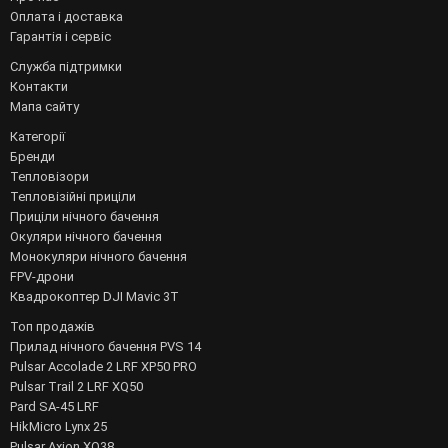
Оплата і доставка
Гарантія і сервіс
Служба підтримки
Контакти
Мапа сайту
Категорії
Бренди
Тепловізори
Тепловізійні приціли
Приціли нічного бачення
Окуляри нічного бачення
Монокуляри нічного бачення
FPV-дрони
Квадрокоптер DJI Mavic 3T
Топ продажів
Прилад нічного бачення PVS 14
Pulsar Accolade 2 LRF XP50 PRO
Pulsar Trail 2 LRF XQ50
Pard SA-45 LRF
HikMicro Lynx 25
Pulsar Axion XQ38