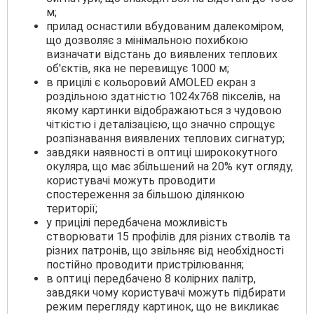
м;
прилад оснастили вбудованим далекоміром,
що дозволяє з мінімальною похибкою
визначати відстань до виявлених теплових
об'єктів, яка не перевищує 1000 м;
в прицілі є кольоровий AMOLED екран з
роздільною здатністю 1024х768 пікселів, на
якому картинки відображаються з чудовою
чіткістю і деталізацією, що значно спрощує
розпізнавання виявлених теплових сигнатур;
завдяки наявності в оптиці ширококутного
окуляра, що має збільшений на 20% кут огляду,
користувачі можуть проводити
спостереження за більшою ділянкою
території;
у прицілі передбачена можливість
створювати 15 профілів для різних стволів та
різних патронів, що звільняє від необхідності
постійно проводити пристрілювання;
в оптиці передбачено 8 колірних палітр,
завдяки чому користувачі можуть підбирати
режим перегляду картинок, що не викликає