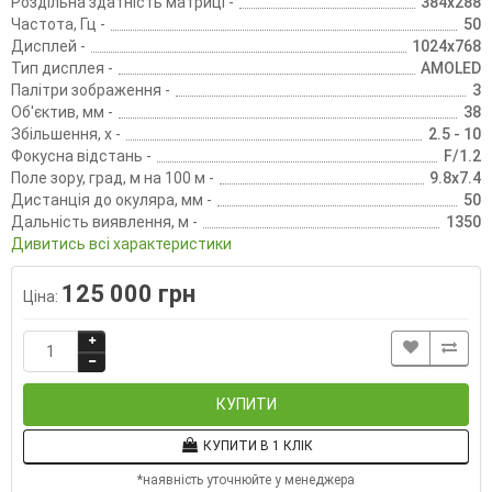
Роздільна здатність матриці -
384x288
Частота, Гц -
50
Дисплей -
1024x768
Тип дисплея -
AMOLED
Палітри зображення -
3
Об'єктив, мм -
38
Збільшення, х -
2.5 - 10
Фокусна відстань -
F/1.2
Поле зору, град, м на 100 м -
9.8x7.4
Дистанція до окуляра, мм -
50
Дальність виявлення, м -
1350
Дивитись всі характеристики
125 000 грн
Ціна:
КУПИТИ
КУПИТИ В 1 КЛІК
*наявність уточнюйте у менеджера