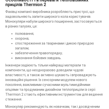
прицілів Thermion 2
Фахівці компанії-виробника розробляють пристрої, що
задовольняють запити широкого кола користувачів.
Монокуляри набули широкого поширення, застосовуються
в різних галузях, це:
полювання;
охорона;
спостереження за тваринами і дикою природою
загалом;
забезпечення правопорядку;
виконання бойових завдань.
Інженери задіюють тільки найкращі матеріали та
компоненти, що неодноразово доводили чудові
властивості, а також активно шукають і впроваджують
інноваційні рішення. Із сенсорним модулем нового
покоління, важливими сучасними мультимедійними
опціями та продуманим дизайном теплоприціли із серії
Thermion 2 стають ефективним інструментом для ведення
стеження.
Монокуляр рекомендують як новачкам, так і досвідченим