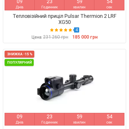
0
9
2
3
5
9
5
3
Днів
Годинник
хвилин
сек
Тепловізійний приціл Pulsar Thermion 2 LRF
XG50
4
231 260 грн
185 000 грн
Цена:
ЗНИЖКА -15 %
ПОПУЛЯРНИЙ
0
9
2
3
5
9
5
3
Днів
Годинник
хвилин
сек