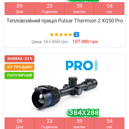
0
9
2
3
5
9
5
3
Днів
Годинник
хвилин
сек
Тепловізійний приціл Pulsar Thermion 2 XQ50 Pro
3
167 850 грн
107 000 грн
Цена:
ЗНИЖКА -23 %
ХІТ ПРОДАЖУ
ПОПУЛЯРНИЙ
0
9
2
3
5
9
5
3
Днів
Годинник
хвилин
сек