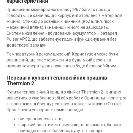
характеристики
Присвоєння міжнародного класу IP67 багато про що
говорить. Це означає, що корпус виготовлено з матеріалів,
міцних і стійких до зовнішніх чинників (вода, пил, пісок,
механічний вплив), і «начинці» нічого не зашкодить.
Система живлення - вбудований акумулятор + батарея
Pulsar APS2, що забезпечує години функціонування без
додаткової зарядки.
Температурний режим широкий. Користувач може бути
впевнений, що спостереження в будь-який сезон, за
пікових температурних показників буде безперебійним.
Переваги купівлі тепловізійних прицілів
Thermion 2
Купити тепловізійний приціл з лінійки Thermion 2 - вигідно
вкластися в улюблене хобі або роботу. Оригінальні пристрої
з гарантією від бренду реалізує інтернет-магазин «Оптікс-
Про». Плюси співпраці з нами очевидні:
вичерпні консультації;
широкий асортимент окулярів, тепловізорів, біноклів,
приладів нічного бачення, супутніх товарів;