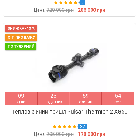
5
320 000 грн
286 000 грн
Цена:
ЗНИЖКА -13 %
ХІТ ПРОДАЖУ
ПОПУЛЯРНИЙ
0
9
2
3
5
9
5
3
Днів
Годинник
хвилин
сек
Тепловізійний приціл Pulsar Thermion 2 XG50
32
205 000 грн
178 000 грн
Цена: