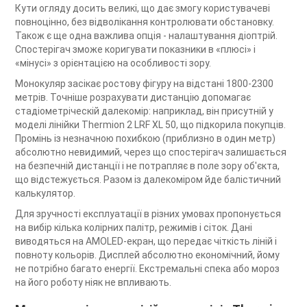
Кути огляду досить великі, що дає змогу користувачеві
повноцінно, без відволікання контролювати обстановку.
Також є ще одна важлива опція - налаштування діоптрій.
Спостерігач зможе коригувати показники в «плюсі» і
«мінусі» з орієнтацією на особливості зору.
Монокуляр засікає ростову фігуру на відстані 1800-2300
метрів. Точніше розрахувати дистанцію допомагає
стадіометріческій далекомір: наприклад, він присутній у
моделі лінійки Thermion 2 LRF XL 50, що підкорила покупців.
Промінь із незначною похибкою (приблизно в один метр)
абсолютно невидимий, через що спостерігач залишається
на безпечній дистанції і не потрапляє в поле зору об'єкта,
що відстежується. Разом із далекоміром йде балістичний
калькулятор.
Для зручності експлуатації в різних умовах пропонується
на вибір кілька колірних палітр, режимів і сіток. Дані
виводяться на AMOLED-екран, що передає чіткість ліній і
повноту кольорів. Дисплей абсолютно економічний, йому
не потрібно багато енергії. Екстремальні спека або мороз
на його роботу ніяк не впливають.