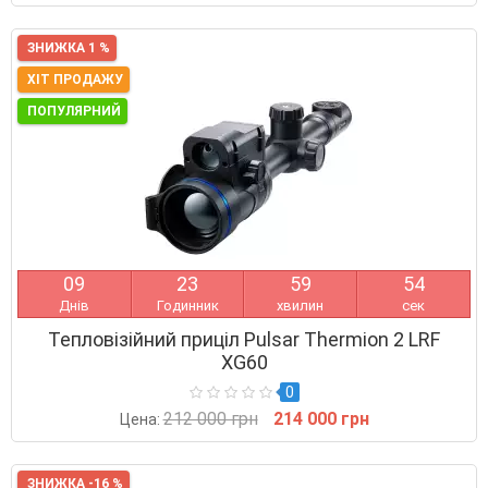
ЗНИЖКА 1 %
ХІТ ПРОДАЖУ
ПОПУЛЯРНИЙ
0
9
2
3
5
9
5
3
Днів
Годинник
хвилин
сек
Тепловізійний приціл Pulsar Thermion 2 LRF
XG60
0
212 000 грн
214 000 грн
Цена:
ЗНИЖКА -16 %