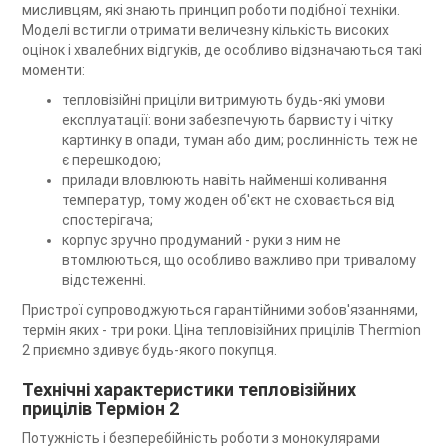
мисливцям, які знають принцип роботи подібної техніки.
Моделі встигли отримати величезну кількість високих
оцінок і хвалебних відгуків, де особливо відзначаються такі
моменти:
тепловізійні приціли витримують будь-які умови
експлуатації: вони забезпечують барвисту і чітку
картинку в опади, туман або дим; рослинність теж не
є перешкодою;
прилади вловлюють навіть найменші коливання
температур, тому жоден об'єкт не сховається від
спостерігача;
корпус зручно продуманий - руки з ним не
втомлюються, що особливо важливо при тривалому
відстеженні.
Пристрої супроводжуються гарантійними зобов'язаннями,
термін яких - три роки. Ціна тепловізійних прицілів Thermion
2 приємно здивує будь-якого покупця.
Технічні характеристики тепловізійних
прицілів Терміон 2
Потужність і безперебійність роботи з монокулярами