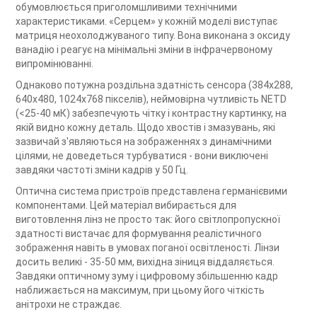
обумовлюється приголомшливими технічними
характеристиками. «Серцем» у кожній моделі виступає
матриця неохолоджуваного типу. Вона виконана з оксиду
ванадію і реагує на мінімальні зміни в інфрачервоному
випромінюванні.
Однаково потужна роздільна здатність сенсора (384х288,
640х480, 1024х768 пікселів), неймовірна чутливість NETD
(<25-40 мК) забезпечують чітку і контрастну картинку, на
якій видно кожну деталь. Щодо хвостів і змазувань, які
зазвичай з'являються на зображеннях з динамічними
цілями, не доведеться турбуватися - вони виключені
завдяки частоті зміни кадрів у 50 Гц.
Оптична система пристроїв представлена германієвими
компонентами. Цей матеріал вибирається для
виготовлення лінз не просто так: його світлопропускної
здатності вистачає для формування реалістичного
зображення навіть в умовах поганої освітленості. Лінзи
досить великі - 35-50 мм, вихідна зіниця віддаляється.
Завдяки оптичному зуму і цифровому збільшенню кадр
наближається на максимум, при цьому його чіткість
анітрохи не страждає.