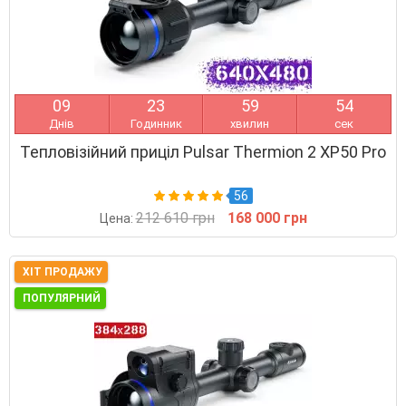
0
9
2
3
5
9
5
3
Днів
Годинник
хвилин
сек
Тепловізійний приціл Pulsar Thermion 2 XP50 Pro
56
212 610 грн
168 000 грн
Цена:
ХІТ ПРОДАЖУ
ПОПУЛЯРНИЙ