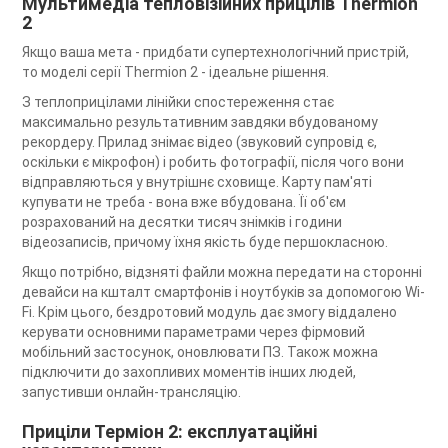
Мультимедіа тепловізійних прицілів Thermion
2
Якщо ваша мета - придбати супертехнологічний пристрій,
то моделі серії Thermion 2 - ідеальне рішення.
З теплоприцілами лінійки спостереження стає
максимально результативним завдяки вбудованому
рекордеру. Прилад знімає відео (звуковий супровід є,
оскільки є мікрофон) і робить фотографії, після чого вони
відправляються у внутрішнє сховище. Карту пам'яті
купувати не треба - вона вже вбудована. Її об'єм
розрахований на десятки тисяч знімків і години
відеозаписів, причому їхня якість буде першокласною.
Якщо потрібно, відзняті файли можна передати на сторонні
девайси на кшталт смартфонів і ноутбуків за допомогою Wi-
Fi. Крім цього, бездротовий модуль дає змогу віддалено
керувати основними параметрами через фірмовий
мобільний застосунок, оновлювати ПЗ. Також можна
підключити до захопливих моментів інших людей,
запустивши онлайн-трансляцію.
Приціли Терміон 2: експлуатаційні