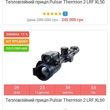
Тепловізійний приціл Pulsar Thermion 2 LRF XL50
3
288 000 грн
245 000 грн
Цена:
ЗНИЖКА -11 %
ХІТ ПРОДАЖУ
ПОПУЛЯРНИЙ
0
9
2
3
5
9
5
3
Днів
Годинник
хвилин
сек
Тепловізійний приціл Pulsar Thermion 2 LRF XL60