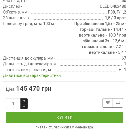
Частота, Гц -
50
Дисплей -
OLED 640x480
Об'єктив, мм -
F38, F/1,2
Збільшення, х -
1,5 / 3 крат
Поле зору, град, м на 100 м -
При збільшенні 1,5х - 25 м-
горизонтальне - 14,4 ° -
вертикальне - 10,8 ° при
збільшенні 3х - 12,6 м-
горизонтальне - 7,2 ° -
вертикальне - 5,4 °
Дистанція до окуляра, мм -
67
Дальність дії далекоміра, м -
1
Точність вимірювання, м -
+- 1
Дивитись всі характеристики
145 470 грн
Ціна:
КУПИТИ
*наявність уточнюйте у менеджера