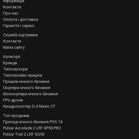
Інформація
Контакти
Про нас
Оплата і доставка
Гарантія і сервіс
Служба підтримки
Контакти
Мапа сайту
Категорії
Бренди
Тепловізори
Тепловізійні приціли
Приціли нічного бачення
Окуляри нічного бачення
Монокуляри нічного бачення
FPV-дрони
Квадрокоптер DJI Mavic 3T
Топ продажів
Прилад нічного бачення PVS 14
Pulsar Accolade 2 LRF XP50 PRO
Pulsar Trail 2 LRF XQ50