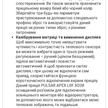
спостереження. Ви також можете призначити
прицільному візиру білий або чорний колір.
Зберігайте три будь-які параметри
пристрілювання за допомогою спеціального
профілю зброї та використовуйте даний
приціл на різних типах зброї, з різними
патронами.
Калібрування матриці та вимкнення дисплея
.
Щоб максимально точно налаштувати
чутливість і контрастність теплового сенсора
ви можете вибрати один із трьох режимів
регулювання – ручний (цілком безшумний),
підлозі автоматичний і повністю
автоматичний. А щоб приховати світло
дисплея, і при цьому не відключати сам
прилад, скористайтеся функцією
короткочасного відключення екрана прицілу.
Даний приціл PULSAR APEX LRF XD38
оснащений роз'ємом для підключення
зовнішнього монітора або відеореєстратора,
за допомогою якого може відбуватися запис
теплових зображень та подальше