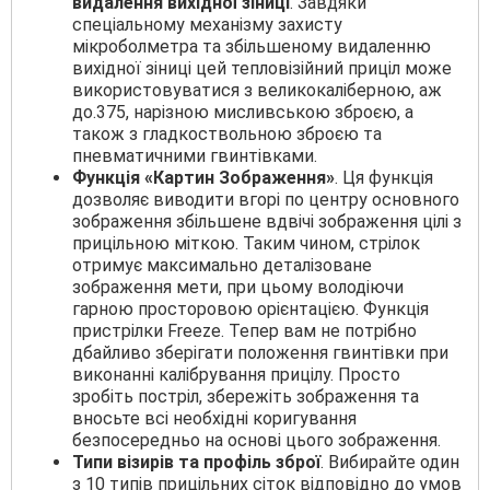
видалення вихідної зіниці
. Завдяки
спеціальному механізму захисту
мікроболметра та збільшеному видаленню
вихідної зіниці цей тепловізійний приціл може
використовуватися з великокаліберною, аж
до.375, нарізною мисливською зброєю, а
також з гладкоствольною зброєю та
пневматичними гвинтівками.
Функція «Картин Зображення»
. Ця функція
дозволяє виводити вгорі по центру основного
зображення збільшене вдвічі зображення цілі з
прицільною міткою. Таким чином, стрілок
отримує максимально деталізоване
зображення мети, при цьому володіючи
гарною просторовою орієнтацією. Функція
пристрілки Freeze. Тепер вам не потрібно
дбайливо зберігати положення гвинтівки при
виконанні калібрування прицілу. Просто
зробіть постріл, збережіть зображення та
вносьте всі необхідні коригування
безпосередньо на основі цього зображення.
Типи візирів та профіль зброї
. Вибирайте один
з 10 типів прицільних сіток відповідно до умов