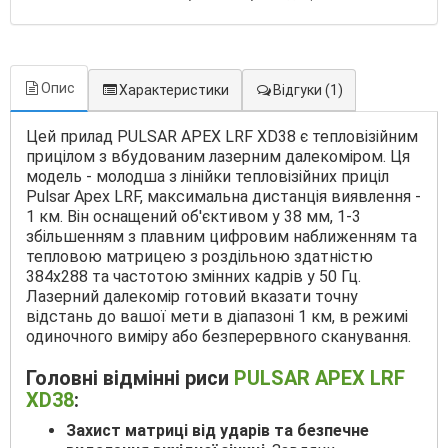
Опис
Характеристики
Відгуки
(1)
Цей прилад PULSAR APEX LRF XD38 є тепловізійним
прицілом з вбудованим лазерним далекоміром. Ця
модель - молодша з лінійки тепловізійних приціл
Pulsar Apex LRF, максимальна дистанція виявлення -
1 км. Він оснащений об'єктивом у 38 мм, 1-3
збільшенням з плавним цифровим наближенням та
тепловою матрицею з роздільною здатністю
384x288 та частотою змінних кадрів у 50 Гц.
Лазерний далекомір готовий вказати точну
відстань до вашої мети в діапазоні 1 км, в режимі
одиночного виміру або безперервного сканування.
Головні відмінні риси
PULSAR APEX LRF
XD38
:
Захист матриці від ударів та безпечне