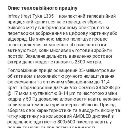
Опис тепловізійного прицілу
Infiray (Iray) Tyke L335 – компактний тепловізійний
приціл, який кріпиться на стрілецьку зброю,
виявляє мету в інфрачервоному спектрі, потім
перетворює зображення на цифрову картинку або
відеоряд. Це значною мірою полегшує процес
спостереження за мішенню. 4 прицільні сітки
активуються, коли мисливець готовий зробити
постріл. Заявлена дальність виявлення ростової
фігури даної моделі становить 2300 метрів.
Тепловізійний приціл оснащений 35-міліметровим
об'єктивом з можливістю ручного налаштування
фокусування та оптичним збільшенням до 11,4
крат. Інфрачервоний датчик Vox Ceramic 384х288 pix
@ 17 мкм з чутливістю 8-14 μm та частотою зміни
кадрів у 50 Гц дозволяє вловлювати навіть незначні
коливання температури поверхні об'єктів. Прилад
зберігає свої характеристики та виводить якісну та
чітку картинку на кольоровий AMOLED дисплей з
роздільною здатністю 800x600 пікселів навіть у
повній темряві та при поганій видимості,