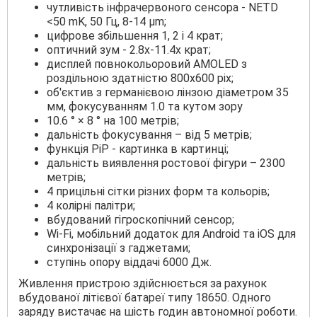
чутливість інфрачервоного сенсора - NETD
<50 mK, 50 Гц, 8-14 μm;
цифрове збільшення 1, 2 і 4 крат;
оптичний зум - 2.8x-11.4x крат;
дисплей повнокольоровий AMOLED з
роздільною здатністю 800x600 pix;
об'єктив з германієвою лінзою діаметром 35
мм, фокусуванням 1.0 та кутом зору
10.6 ° × 8 ° на 100 метрів;
дальність фокусування – від 5 метрів;
функція PiP - картинка в картинці;
дальність виявлення ростової фігури – 2300
метрів;
4 прицільні сітки різних форм та кольорів;
4 колірні палітри;
вбудований гігроскопічний сенсор;
Wi-Fi, мобільний додаток для Android та iOS для
синхронізації з гаджетами;
ступінь опору віддачі 6000 Дж.
Живлення пристрою здійснюється за рахунок
вбудованої літієвої батареї типу 18650. Одного
заряду вистачає на шість годин автономної роботи.