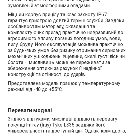
зумовленій атмосферними опадами.
Міцний корпус прицілу та клас захисту IP67
гарантує пристрою довгий термін служби. Завдяки
особливостям матеріалу, складання та
комплектуючих прилад практично невразливий до
агресивного впливу поганих погодних умов, води,
пилу, бруду. Його експлуатація можлива практично
за будь-яких умов без ризику отримання серйозних
механічних ушкоджень. Ущелини, скелі, густі ліси чи
болота – мисливець може не переживати за
збереження оптики за рахунок її надійної
конструкції та стійкості до ударів.
Представлена модель працює у температурному
режимі від -40 до +55°C.
Переваги моделі
Згідно з відгуками, мисливці віддають перевагу
покупці Infiray (Iray) Tyke L335 завдяки його
універсальності та доступній ціні. Однак, крім цього,