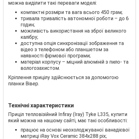
можна виділити такі переваги моделі:
компактні розміри та вага всього 450 грам;
тривала тривалість автономної роботи – до 6
годин;
можливість використання на зброї великого
калібру;
доступна опція синхронізації зображення та
відео з телефоном або планшетом за
наявності фірмової програми;
матеріал корпусу – міцний алюміній з пило- та
вологозахистом.
Кріплення прицілу здійснюється за допомогою
планки Вівер.
Технічні характеристики
Приціл тепловізійний Infiray (Iray) Tyke L335, купити
який можна на нашому сайті, має такі особливості:
працює на основі неохолоджуваної ванадієвої
матриці iRay Vox Ceramic 384х288 pix;