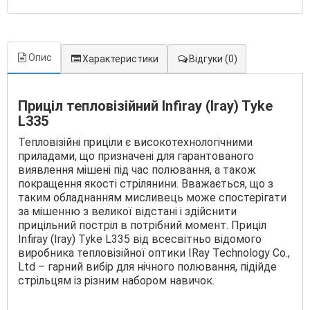
Опис
Характеристики
Відгуки
(0)
Приціл тепловізійний Infiray (Iray) Tyke
L335
Тепловізійні приціли є високотехнологічними
приладами, що призначені для гарантованого
виявлення мішені під час полювання, а також
покращення якості стрілянини. Вважається, що з
таким обладнанням мисливець може спостерігати
за мішенню з великої відстані і здійснити
прицільний постріл в потрібний момент. Приціл
Infiray (Iray) Tyke L335 від всесвітньо відомого
виробника тепловізійної оптики IRay Technology Co.,
Ltd – гарний вибір для нічного полювання, підійде
стрільцям із різним набором навичок.