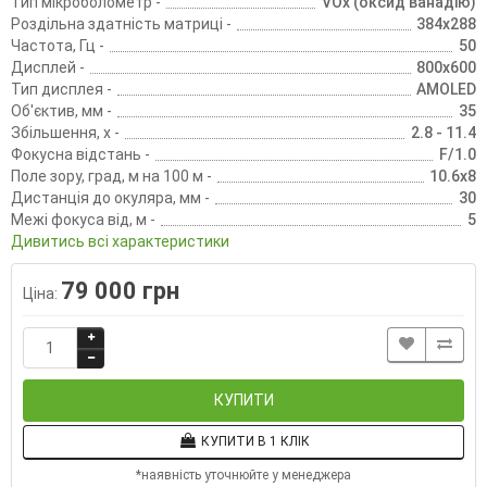
Тип мікроболометр -
VOx (оксид ванадію)
Роздільна здатність матриці -
384x288
Частота, Гц -
50
Дисплей -
800x600
Тип дисплея -
AMOLED
Об'єктив, мм -
35
Збільшення, х -
2.8 - 11.4
Фокусна відстань -
F/1.0
Поле зору, град, м на 100 м -
10.6x8
Дистанція до окуляра, мм -
30
Межі фокуса від, м -
5
Дивитись всі характеристики
79 000 грн
Ціна:
КУПИТИ
КУПИТИ В 1 КЛІК
*наявність уточнюйте у менеджера