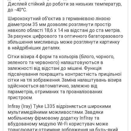
Дисплей стійкий до роботи за низьких температур,
до -40°C.
Ширококутний об'єктив з германієвою лінзою
діаметром 35 мм дозволяє розглянути простір
навколо області 18,6 х 14 на відстані до ста метрів.
За рахунок цифрового та оптичного багаторазового
збільшення мисливець може розглянути картинку
в найдрібніших деталях.
Сітки візира 4 форм та кольорів (білого, чорного,
зеленого та червоного) налаштовуються в
залежності від відстані до мішені. Функція
підсвічування покращить контрастність прицільної
сітки на тлі зображення. Заміна налаштувань візира
здійснюється автоматично, залежно від
параметрів, отриманих та проаналізованих
пристроєм.
Infiray (Iray) Tyke L335 відрізняється широкими
мультимедійними можливостями. Завдяки
мобільному фірмовому додатку InfIray та
вбудованому модулю Wi-Fi користувач може
транслювати отримане зображення на будь-який