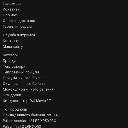
Інформація
Контакти
Про нас
Оплата і доставка
Гарантія і сервіс
Служба підтримки
Контакти
Мапа сайту
Категорії
Бренди
Тепловізори
Тепловізійні приціли
Приціли нічного бачення
Окуляри нічного бачення
Монокуляри нічного бачення
FPV-дрони
Квадрокоптер DJI Mavic 3T
Топ продажів
Прилад нічного бачення PVS 14
Pulsar Accolade 2 LRF XP50 PRO
Pulsar Trail 2 LRF XQ50