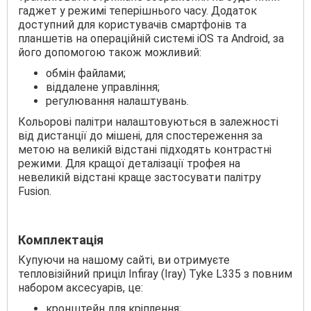
гаджет у режимі теперішнього часу. Додаток
доступний для користувачів смартфонів та
планшетів на операційній системі iOS та Android, за
його допомогою також можливий:
обмін файлами;
віддалене управління;
регулювання налаштувань.
Кольорові палітри налаштовуються в залежності
від дистанції до мішені, для спостереження за
метою на великій відстані підходять контрастні
режими. Для кращої деталізації трофея на
невеликій відстані краще застосувати палітру
Fusion.
Комплектація
Купуючи на нашому сайті, ви отримуєте
тепловізійний приціл Infiray (Iray) Tyke L335 з повним
набором аксесуарів, це:
кронштейн для кріплення;