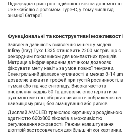
Підзарядка пристрою здійснюється за допомогою
USB-кабелю з роз'ємом Type-C, у тому числі від
знімної батареї.
Функціональні та конструктивні можливості
Заявлена дальність виявлення мішені у моделі
Infiray (Iray) Tyke L335 становить 2300 метрів, що є
рекордним показником для компактних прицілів.
Матриця з інфрачервоним датчиком дозволяє
фіксувати мету навіть за умов повної темряви.
Спектральний діапазон чутливості в межах 8-14 μm
дозволяє виявити трофей при густій рослинності, в
тумані або під час снігопаду. Висока частота
оновлення кадрів 50 Гц дозволяє спостерігати за
рухомою метою, зберігаючи якість зображення на
найвищому рівні, без змащування або ривків.
Дисплей AMOLED транслює картинку з роздільною
здатністю 600х800 пікселів з можливістю
регулювання яскравості. Режим налаштування
діоптрій застосовується для більш чіткої картинки.