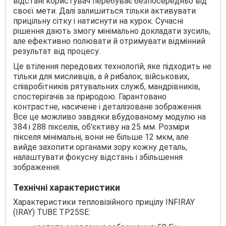
відстані користувач перебуває безпосередньо від
своєї мети. Далі залишиться тільки активувати
прицільну сітку і натиснути на курок. Сучасні
рішення дають змогу мінімально докладати зусиль,
але ефективно полювати й отримувати відмінний
результат від процесу.
Це втілення передових технологій, яке підходить не
тільки для мисливців, а й рибалок, військових,
співробітників рятувальних служб, мандрівників,
спостерігачів за природою. Гарантовано
контрастне, насичене і деталізоване зображення.
Все це можливо завдяки вбудованому модулю на
384 і 288 пікселів, об'єктиву на 25 мм. Розміри
пікселя мінімальні, вони не більше 12 мкм, але
вийде захопити органами зору кожну деталь,
налаштувати фокусну відстань і збільшення
зображення.
Технічні характеристики
Характеристики тепловізійного прицілу INFIRAY
(IRAY) TUBE TP25SE: