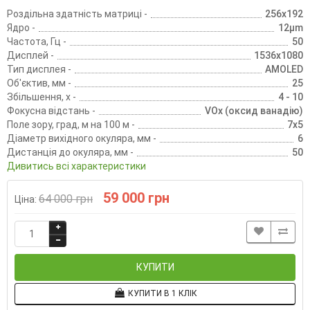
Роздільна здатність матриці -
256x192
Ядро -
12μm
Частота, Гц -
50
Дисплей -
1536x1080
Тип дисплея -
AMOLED
Об'єктив, мм -
25
Збільшення, х -
4 - 10
Фокусна відстань -
VOx (оксид ванадію)
Поле зору, град, м на 100 м -
7x5
Діаметр вихідного окуляра, мм -
6
Дистанція до окуляра, мм -
50
Дивитись всі характеристики
59 000 грн
64 000 грн
Ціна:
КУПИТИ
КУПИТИ В 1 КЛІК