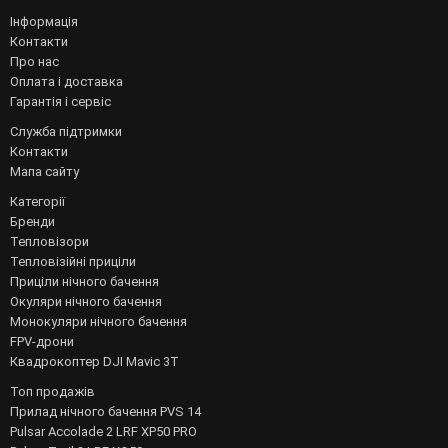
Інформація
Контакти
Про нас
Оплата і доставка
Гарантія і сервіс
Служба підтримки
Контакти
Мапа сайту
Категорії
Бренди
Тепловізори
Тепловізійні приціли
Приціли нічного бачення
Окуляри нічного бачення
Монокуляри нічного бачення
FPV-дрони
Квадрокоптер DJI Mavic 3T
Топ продажів
Прилад нічного бачення PVS 14
Pulsar Accolade 2 LRF XP50 PRO