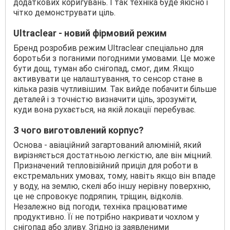
додаткових коригувань. І так техніка буде якісно і
чітко демонструвати ціль.
Ultraclear - новий фірмовий режим
Бренд розробив режим Ultraclear спеціально для
боротьби з поганими погодними умовами. Це може
бути дощ, туман або снігопад, смог, дим. Якщо
активувати це налаштування, то сенсор стане в
кілька разів чутливішим. Так вийде побачити більше
деталей і з точністю визначити ціль, зрозуміти,
куди вона рухається, на якій локації перебуває.
З чого виготовлений корпус?
Основа - авіаційний загартований алюміній, який
вирізняється достатньою легкістю, але він міцний.
Призначений тепловізійний приціл для роботи в
екстремальних умовах, тому, навіть якщо він впаде
у воду, на землю, скелі або іншу нерівну поверхню,
це не спровокує подряпин, тріщин, відколів.
Незалежно від погоди, техніка працюватиме
продуктивно. Її не потрібно накривати чохлом у
снігопад або зливу. Згідно із заявленими