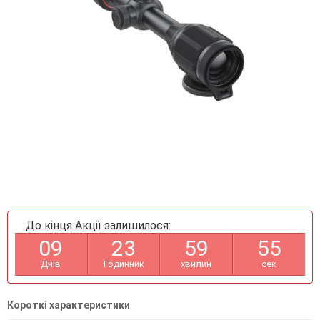
До кінця Акції залишилося:
0
9
2
3
5
9
5
4
Днів
Годинник
хвилин
сек
Короткі характеристики