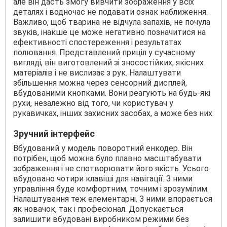
але він дасть змогу вивчити зображення у всіх
деталях і водночас не подавати ознак наближення.
Важливо, щоб тварина не відчула запахів, не почула
звуків, інакше це може негативно позначитися на
ефективності спостереження і результатах
полювання. Представлений приціл у сучасному
вигляді, він виготовлений зі зносостійких, якісних
матеріалів і не вислизає з рук. Налаштувати
збільшення можна через сенсорний дисплей,
вбудованими кнопками. Вони реагують на будь-які
рухи, незалежно від того, чи користувач у
рукавичках, інших захисних засобах, а може без них.
Зручний інтерфейс
Вбудований у модель поворотний енкодер. Він
потрібен, щоб можна було плавно масштабувати
зображення і не спотворювати його якість. Усього
вбудовано чотири клавіші для навігації. З ними
управління буде комфортним, точним і зрозумілим.
Налаштування теж елементарні. З ними впорається
як новачок, так і професіонал. Допускається
залишити вбудовані виробником режими без