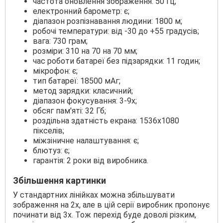
частота оновлення зображення: 50 Гц;
електронний барометр: є;
діапазон розпізнавання людини: 1800 м;
робочі температури: від -30 до +55 градусів;
вага: 730 грам;
розміри: 310 на 70 на 70 мм;
час роботи батареї без підзарядки: 11 годин;
мікрофон: є;
тип батареї: 18500 мАг;
метод зарядки: класичний;
діапазон фокусування: 3-9х;
обсяг пам'яті: 32 Гб;
роздільна здатність екрана: 1536x1080
пікселів;
міжзіничне налаштування: є;
блютуз: є;
гарантія: 2 роки від виробника.
Збільшення картинки
У стандартних лінійках можна збільшувати
зображення на 2х, але в цій серії виробник пропонує
починати від 3х. Тож перехід буде доволі різким,