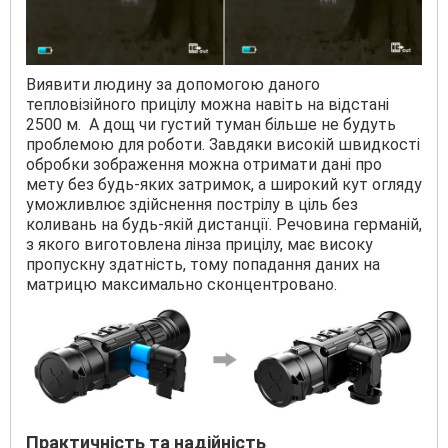
Виявити людину за допомогою даного
тепловізійного прицілу можна навіть на відстані
2500 м. А дощ чи густий туман більше не будуть
проблемою для роботи. Завдяки високій швидкості
обробки зображення можна отримати дані про
мету без будь-яких затримок, а широкий кут огляду
уможливлює здійснення пострілу в ціль без
коливань на будь-якій дистанції. Речовина германій,
з якого виготовлена лінза прицілу, має високу
пропускну здатність, тому попадання даних на
матрицю максимально сконцентровано.
Практичність та надійність