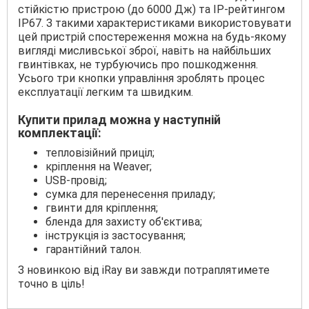
стійкістю пристрою (до 6000 Дж) та IP-рейтингом
IP67. З такими характеристиками використовувати
цей пристрій спостереження можна на будь-якому
вигляді мисливської зброї, навіть на найбільших
гвинтівках, не турбуючись про пошкодження.
Усього три кнопки управління зроблять процес
експлуатації легким та швидким.
Купити прилад можна у наступній
комплектації:
тепловізійний приціл;
кріплення на Weaver;
USB-провід;
сумка для перенесення приладу;
гвинти для кріплення;
бленда для захисту об'єктива;
інструкція із застосування;
гарантійний талон.
З новинкою від iRay ви завжди потраплятимете
точно в ціль!