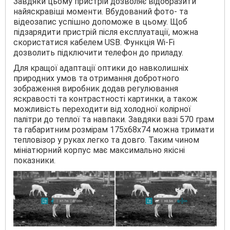
Завдяки цьому пристрій дозволяє відобразити
найяскравіші моменти. Вбудований фото- та
відеозапис успішно допоможе в цьому. Щоб
підзарядити пристрій після експлуатації, можна
скористатися кабелем USB. Функція Wi-Fi
дозволить підключити телефон до приладу.
Для кращої адаптації оптики до навколишніх
природних умов та отримання добротного
зображення виробник додав регулювання
яскравості та контрастності картинки, а також
можливість переходити від холодної колірної
палітри до теплої та навпаки. Завдяки вазі 570 грам
та габаритним розмірам 175х68х74 можна тримати
тепловізор у руках легко та довго. Таким чином
мініатюрний корпус має максимально якісні
показники.