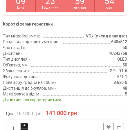
0
9
2
3
5
9
5
4
Днів
Годинник
хвилин
сек
Короткі характеристики
Тип мікроболометр -
VOx (оксид ванадію)
Роздільна здатність матриці -
640x512
Частота, Гц -
50
Дисплей -
1024x768
Тип дисплея -
OLED
Об'єктив, мм -
50
Збільшення, х -
2.9 - 11.6
Фокусна відстань -
F/1.1
Поле зору, град, м на 100 м -
8.8x6.6
Дистанція до окуляра, мм -
48
Межі фокуса від, м -
5
Дивитись всі характеристики
141 000 грн
167 850 грн
Ціна: