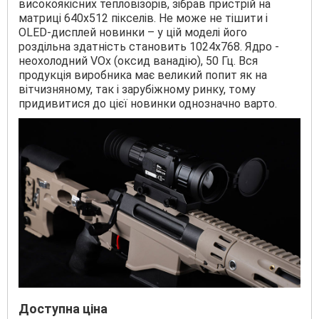
високоякісних тепловізорів, зібрав пристрій на
матриці 640х512 пікселів. Не може не тішити і
OLED-дисплей новинки – у цій моделі його
роздільна здатність становить 1024х768. Ядро -
неохолодний VОх (оксид ванадію), 50 Гц. Вся
продукція виробника має великий попит як на
вітчизняному, так і зарубіжному ринку, тому
придивитися до цієї новинки однозначно варто.
Доступна ціна