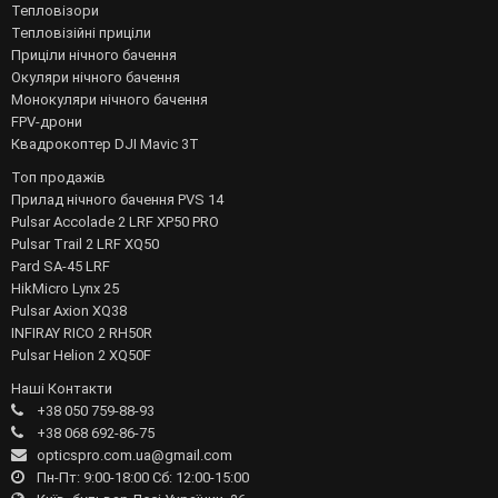
Тепловізори
Тепловізійні приціли
Приціли нічного бачення
Окуляри нічного бачення
Монокуляри нічного бачення
FPV-дрони
Квадрокоптер DJI Mavic 3T
Топ продажів
Прилад нічного бачення PVS 14
Pulsar Accolade 2 LRF XP50 PRO
Pulsar Trail 2 LRF XQ50
Pard SA-45 LRF
HikMicro Lynx 25
Pulsar Axion XQ38
INFIRAY RICO 2 RH50R
Pulsar Helion 2 XQ50F
Наші Контакти
+38 050 759-88-93
+38 068 692-86-75
opticspro.com.ua@gmail.com
Пн-Пт: 9:00-18:00 Сб: 12:00-15:00