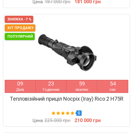
187 000 грн
181 000 грн
Цена:
ЗНИЖКА -7 %
ХІТ ПРОДАЖУ
ПОПУЛЯРНИЙ
0
9
2
3
5
9
5
3
Днів
Годинник
хвилин
сек
Тепловізійний приціл Nocpix (Iray) Rico 2 H75R
8
225 000 грн
210 000 грн
Цена: