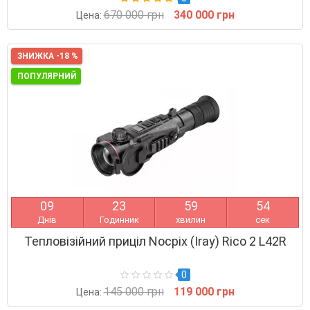
670 000 грн
340 000 грн
Цена:
ЗНИЖКА -18 %
ПОПУЛЯРНИЙ
0
9
2
3
5
9
5
3
Днів
Годинник
хвилин
сек
Тепловізійний приціл Nocpix (Iray) Rico 2 L42R
0
145 000 грн
119 000 грн
Цена: