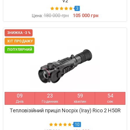
V2
3
180 000 грн
105 000 грн
Цена:
ЗНИЖКА -3 %
ХІТ ПРОДАЖУ
ПОПУЛЯРНИЙ
0
9
2
3
5
9
5
3
Днів
Годинник
хвилин
сек
Тепловізійний приціл Nocpix (Iray) Rico 2 H50R
10