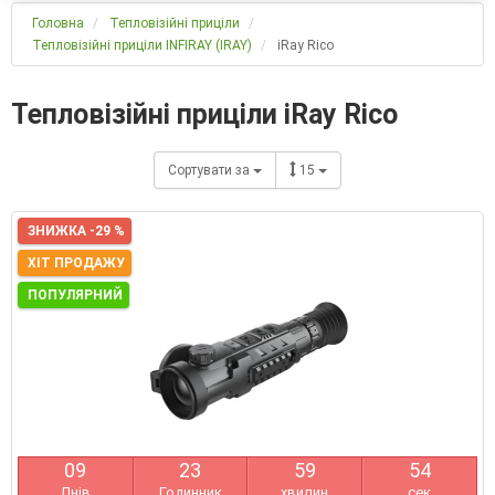
Головна
Тепловізійні приціли
Тепловізійні приціли INFIRAY (IRAY)
iRay Rico
Тепловізійні приціли iRay Rico
Сортувати за
15
ЗНИЖКА -29 %
ХІТ ПРОДАЖУ
ПОПУЛЯРНИЙ
0
9
2
3
5
9
5
3
Днів
Годинник
хвилин
сек