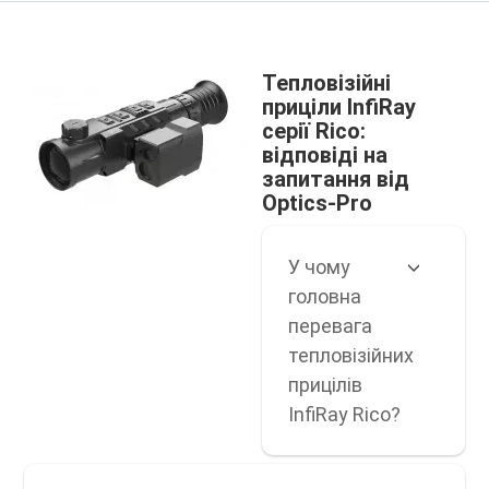
Тепловізійні
приціли InfiRay
серії Rico:
відповіді на
запитання від
Optics-Pro
У чому
головна
перевага
тепловізійних
прицілів
InfiRay Rico?