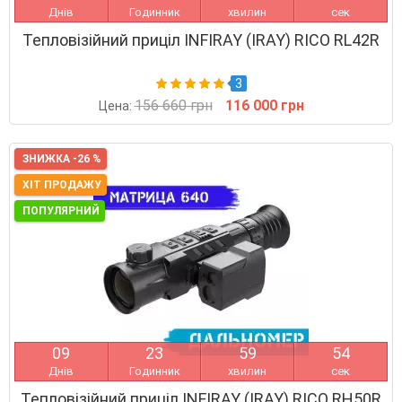
Днів
Годинник
хвилин
сек
Тепловізійний приціл INFIRAY (IRAY) RICO RL42R
3
156 660 грн
116 000 грн
Цена:
ЗНИЖКА -26 %
ХІТ ПРОДАЖУ
ПОПУЛЯРНИЙ
0
9
2
3
5
9
5
3
Днів
Годинник
хвилин
сек
Тепловізійний приціл INFIRAY (IRAY) RICO RH50R