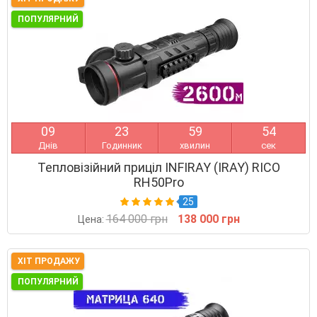
ПОПУЛЯРНИЙ
0
9
2
3
5
9
5
3
Днів
Годинник
хвилин
сек
Тепловізійний приціл INFIRAY (IRAY) RICO
RH50Pro
25
164 000 грн
138 000 грн
Цена:
ХІТ ПРОДАЖУ
ПОПУЛЯРНИЙ