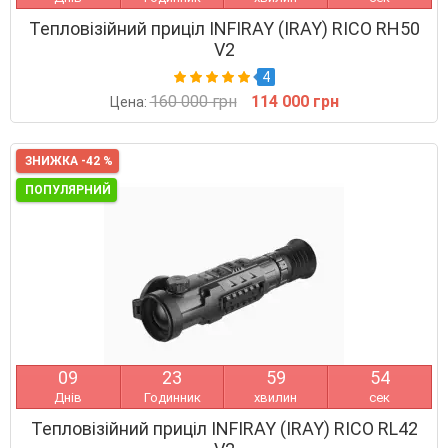
Тепловізійний приціл INFIRAY (IRAY) RICO RH50
V2
4
160 000 грн
114 000 грн
Цена:
ЗНИЖКА -42 %
ПОПУЛЯРНИЙ
0
9
2
3
5
9
5
3
Днів
Годинник
хвилин
сек
Тепловізійний приціл INFIRAY (IRAY) RICO RL42