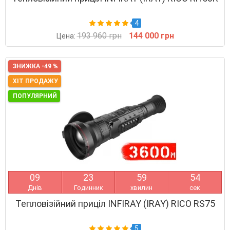
4
193 960 грн
144 000 грн
Цена:
ЗНИЖКА -49 %
ХІТ ПРОДАЖУ
ПОПУЛЯРНИЙ
0
9
2
3
5
9
5
3
Днів
Годинник
хвилин
сек
Тепловізійний приціл INFIRAY (IRAY) RICO RS75
5