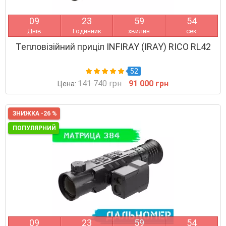
0
9
2
3
5
9
5
3
Днів
Годинник
хвилин
сек
Тепловізійний приціл INFIRAY (IRAY) RICO RL42
52
141 740 грн
91 000 грн
Цена:
ЗНИЖКА -26 %
ПОПУЛЯРНИЙ
0
9
2
3
5
9
5
3