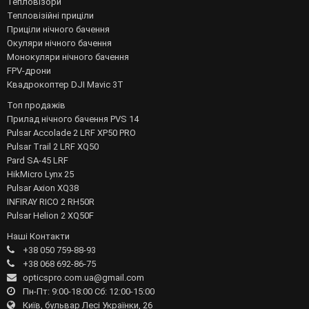
Тепловізори
Тепловізійні приціли
Приціли нічного бачення
Окуляри нічного бачення
Монокуляри нічного бачення
FPV-дрони
Квадрокоптер DJI Mavic 3T
Топ продажів
Прилад нічного бачення PVS 14
Pulsar Accolade 2 LRF XP50 PRO
Pulsar Trail 2 LRF XQ50
Pard SA-45 LRF
HikMicro Lynx 25
Pulsar Axion XQ38
INFIRAY RICO 2 RH50R
Pulsar Helion 2 XQ50F
Наші Контакти
+38 050 759-88-93
+38 068 692-86-75
opticspro.com.ua@gmail.com
Пн-Пт: 9:00-18:00 Сб: 12:00-15:00
Київ, бульвар Лесі Українки, 26