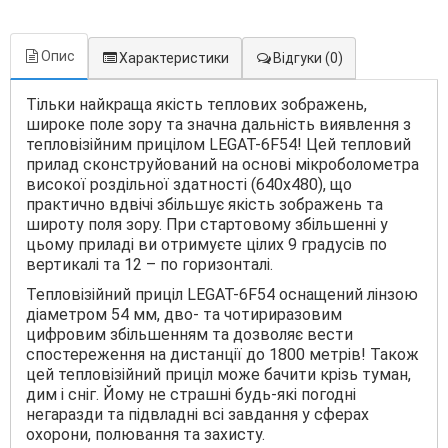
Опис
Характеристики
Відгуки
(0)
Тільки найкраща якість теплових зображень,
широке поле зору та значна дальність виявлення з
тепловізійним прицілом LEGAT-6F54! Цей тепловий
прилад сконструйований на основі мікроболометра
високої роздільної здатності (640х480), що
практично вдвічі збільшує якість зображень та
широту поля зору. При стартовому збільшенні у
цьому приладі ви отримуєте цілих 9 градусів по
вертикалі та 12 – по горизонталі.
Тепловізійний приціл LEGAT-6F54 оснащений лінзою
діаметром 54 мм, дво- та чотириразовим
цифровим збільшенням та дозволяє вести
спостереження на дистанції до 1800 метрів! Також
цей тепловізійний приціл може бачити крізь туман,
дим і сніг. Йому не страшні будь-які погодні
негаразди та підвладні всі завдання у сферах
охорони, полювання та захисту.