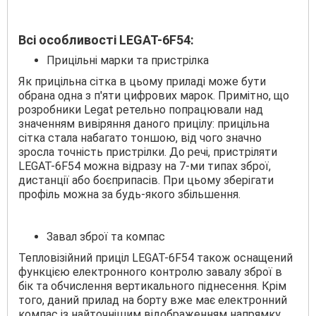
Всі особливості LEGAT-6F54:
Прицільні марки та пристрілка
Як прицільна сітка в цьому приладі може бути
обрана одна з п'яти цифрових марок. Примітно, що
розробники Legat ретельно попрацювали над
значенням вивіряння даного прицілу: прицільна
сітка стала набагато тоншою, від чого значно
зросла точність пристрілки. До речі, пристріляти
LEGAT-6F54 можна відразу на 7-ми типах зброї,
дистанції або боєприпасів. При цьому зберігати
профіль можна за будь-якого збільшення.
Завал зброї та компас
Тепловізійний приціл LEGAT-6F54 також оснащений
функцією електронного контролю завалу зброї в
бік та обчислення вертикального піднесення. Крім
того, даний прилад на борту вже має електронний
компас із найточнішим відображенням напрямку