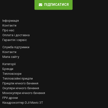
ПІДПИСАТИСЯ
Інформація
Контакти
Про нас
Оплата і доставка
Гарантія і сервіс
Служба підтримки
Контакти
Мапа сайту
Категорії
Бренди
Тепловізори
Тепловізійні приціли
Приціли нічного бачення
Окуляри нічного бачення
Монокуляри нічного бачення
FPV-дрони
Квадрокоптер DJI Mavic 3T