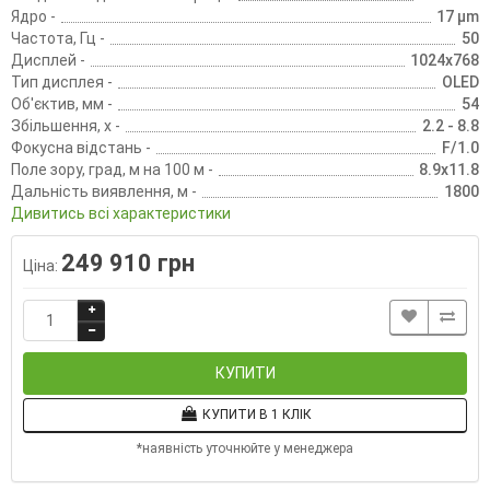
Ядро -
17 µm
Частота, Гц -
50
Дисплей -
1024x768
Тип дисплея -
OLED
Об'єктив, мм -
54
Збільшення, х -
2.2 - 8.8
Фокусна відстань -
F/1.0
Поле зору, град, м на 100 м -
8.9x11.8
Дальність виявлення, м -
1800
Дивитись всі характеристики
249 910 грн
Ціна:
КУПИТИ
КУПИТИ В 1 КЛІК
*наявність уточнюйте у менеджера