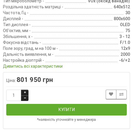
Тип мікроболометр -
VOx (оксид ванадію)
Роздільна здатність матриці -
640x512
Частота, Гц -
30
Дисплей -
800x600
Тип дисплея -
OLED
Об'єктив, мм -
75
Збільшення, х -
3 - 12
Фокусна відстань -
F/1.0
Поле зору, град, м на 100 м -
12х9
Дальність виявлення, м -
2000
Настройка діоптрій -
-6/+2
Дивитись всі характеристики
801 950 грн
Ціна:
КУПИТИ
*наявність уточнюйте у менеджера