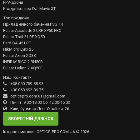
FPV-дрони
Квадрокоптер DJI Mavic 3T
Топ продажів
Прилад нічного бачення PVS 14
Pulsar Accolade 2 LRF XP50 PRO
Pulsar Trail 2 LRF XQ50
Pard SA-45 LRF
HikMicro Lynx 25
Pulsar Axion XQ38
INFIRAY RICO 2 RH50R
Pulsar Helion 2 XQ50F
Наші Контакти
+38 050 759-88-93
+38 068 692-86-75
opticspro.com.ua@gmail.com
Пн-Пт: 9:00-18:00 Сб: 12:00-15:00
Київ, бульвар Лесі Українки, 26
ЗВОРОТНІЙ ДЗВІНОК
Інтернет магазин OPTICS-PRO.COM.UA © 2026