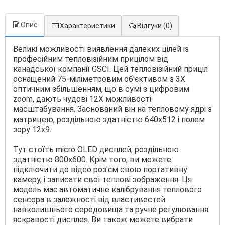
Опис
Характеристики
Відгуки
(0)
Великі можливості виявлення далеких цілей із
професійним тепловізійним прицілом від
канадської компанії GSCI. Цей тепловізійний приціл
оснащений 75-міліметровим об'єктивом з 3Х
оптичним збільшенням, що в сумі з цифровим
zoom, дають чудові 12Х можливості
масштабування. Заснований він на тепловому ядрі з
матрицею, роздільною здатністю 640x512 і полем
зору 12х9.
Тут стоїть micro OLED дисплей, роздільною
здатністю 800x600. Крім того, ви можете
підключити до відео роз'єм свою портативну
камеру, і записати свої теплові зображення. Ця
модель має автоматичне калібрування теплового
сенсора в залежності від властивостей
навколишнього середовища та ручне регулювання
яскравості дисплея. Ви також можете вибрати