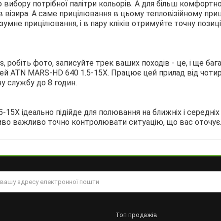
 вибору потрібної палітри кольорів. А для більш комфортн
 візира. А саме прицілювання в цьому тепловізійному приці
зумне прицілювання, і в пару кліків отримуйте точну позиц
, робіть фото, записуйте трек ваших походів - це, і ще баг
ей ATN MARS-HD 640 1.5-15X. Працює цей прилад від чоти
у службу до 8 годин.
-15X ідеально підійде для полювання на ближніх і середніх
иво важливо точно контролювати ситуацію, що вас оточує
Топ продажів