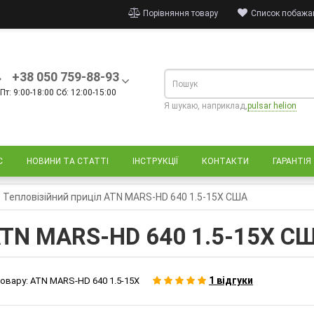
Порівняння товару
Список побажан
+38 050 759-88-93
Пт: 9:00-18:00 Сб: 12:00-15:00
Я шукаю, наприклад,
pulsar helion
С
НОВИНИ ТА СТАТТІ
ІНСТРУКЦІЇ
КОНТАКТИ
ГАРАНТІЯ
Тепловізійний приціл ATN MARS-HD 640 1.5-15X США
 ATN MARS-HD 640 1.5-15X С
1 відгуки
овару:
ATN MARS-HD 640 1.5-15X