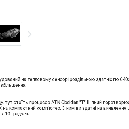
удований на тепловому сенсорі роздільною здатністю 640
 збільшення.
у, тут стоїть процесор ATN Obsidian "T" II, який перетворю
X на компактний комп'ютер. З ним ви здатні на виявлення 
 х 19 градусів.