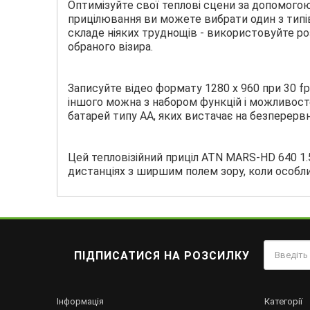
Оптимізуйте свої теплові сцени за допомогою
прицілювання ви можете вибрати один з типів
складе ніяких труднощів - використовуйте ро
обраного візира.
Записуйте відео формату 1280 х 960 при 30 fps
іншого можна з набором функцій і можливост
батарей типу АА, яких вистачає на безперервн
Цей тепловізійний приціл ATN MARS-HD 640 1.5
дистанціях з ширшим полем зору, коли особл
ПІДПИСАТИСЯ НА РОЗСИЛКУ
Інформація
Категорії