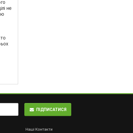
ого
лі не
ію
ато
рьох
.
ПІДПИСАТИСЯ
Наші Контакти