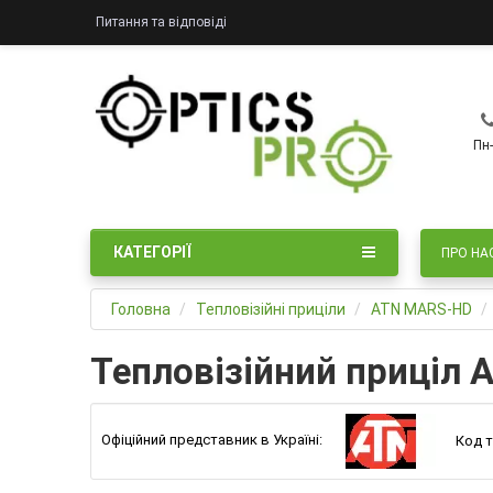
Питання та відповіді
Пн-
КАТЕГОРІЇ
ПРО НА
Головна
Тепловізійні приціли
ATN MARS-HD
Тепловізійний приціл
Офіційний представник в Україні:
Код т