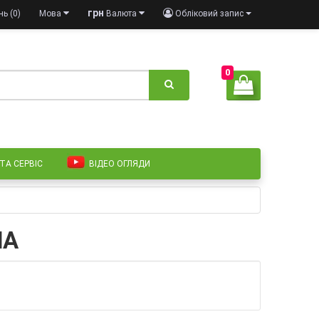
грн
ь (0)
Мова
Валюта
Обліковий запис
0
 ТА СЕРВІС
ВІДЕО ОГЛЯДИ
ША