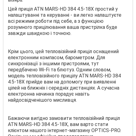
Цей приціл ATN MARS-HD 384 4.5-18X простий у
налаштуванні та керуванні - ви легко налаштуєте
всі режими роботи під себе, а з функцією
розумного прицілювання ваша пристрілка буде
завжди швидкою і точною.
Крім цього, цей тепловізійний приціл оснащений
електронним компасом, барометром. Для
синхронізації з іншими пристроями, тут
передбачено Wi-Fi та блютуз. Одним словом,
модель тепловізійного прицілу ATN MARS-HD 384
4.5-18X прийде вам на допомогу при виявленні
цілей на ближніх і середніх дистанціях. А сучасна
електронна начинка порадує навіть
найдосвідченішого мисливця.
Бажаючи вигідно замовити тепловізійний приціл
ATN MARS-HD 384 4.5-18X, вам варто стати
клієнтом нашого інтернет-магазину OPTICS-PRO.