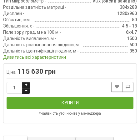
Тип мікроболометр -
VOx (оксид ванадію)
Роздільна здатність матриці -
384х288
Дисплей -
1280x960
Об'єктив, мм -
50
Збільшення, х -
4.5 - 18
Поле зору, град, м на 100 м -
6x4.7
Дальність виявлення, м -
1500
Дальність розпізнавання людини, м -
600
Дальність ідентифікації людини, м -
350
Дивитись всі характеристики
115 630 грн
Ціна:
КУПИТИ
*наявність уточнюйте у менеджера