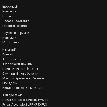
Інформація
Контакти
Про нас
Оплата і доставка
Гарантія і сервіс
Служба підтримки
Контакти
Мапа сайту
Категорії
Бренди
Тепловізори
Тепловізійні приціли
Приціли нічного бачення
Окуляри нічного бачення
Монокуляри нічного бачення
FPV-дрони
Квадрокоптер DJI Mavic 3T
Топ продажів
Прилад нічного бачення PVS 14
Pulsar Accolade 2 LRF XP50 PRO