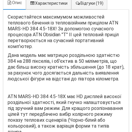
Опис
Характеристики
Відгуки
(19)
Скористайтеся максимумом можливостей
теплового бачення із тепловізійним прицілом ATN
MARS-HD 384 4.5-18X! За допомогою сучасного
процесора ATN Obsidian "T" II цей тепловий приціл
перетворюється на сучасний портативний
комп'ютер.
Дана модель має матрицю роздільною здатністю
384 на 288 пікселів, і об'єктив в 50 міліметрів, що
дає більш високу кратність збільшення (до 18 крат),
за рахунок чого досягається дальність виявлення
людської фігури на відстані до півтора кілометра.
ATN MARS-HD 384 4.5-18X має HD дисплей високої
роздільної здатності, який гнучко налаштовується
під зручний вам режим. Для кращого розпізнавання
цілей тут передбачено вибір колірного режиму
показу теплових сценаріїв (Чорно-білий або
кольоровий), а також варіація форми та типів
візира.