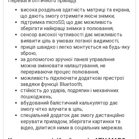
Переваги оптичного приладу:
висока роздільна здатність матриці та екрана,
що дають змогу отримати якісні знімки;
підтримка microSD, що дає можливість
зберігати найкращі знімки з полювання;
сенсор високої чутливості дає можливість
виявити ціль в умовах поганої видимості;
приціл швидко і легко монтується на будь-яку
зброю;
за допомогою зручної панелі управління
можна змінювати налаштування, не
перериваючи процес полювання;
можливість підключати додаткові пристрої
завдяки функції Bluetooth;
стійкість до ударів, подряпин і механічних
пошкоджень;
вбудований балістичний калькулятор дає
змогу чітко влучати в ціль;
спеціальний додаток дає змогу дистанційно
керувати приладом, зберігати картинки та
відео, ділитися ними в соціальних мережах.