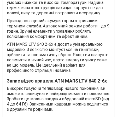
умовах низької та високої температури. Надійна
герметична конструкція захищає корпус і не дає
волозі, пилу та деревині потрапляти всередину.
Прилад оснащений акумулятором з тривалим
терміном служби. Автономний режим роботи - до 9
годин. Зручні елементи управління роблять
полювання комфортним та ефективним.
ATN MARS LTV 640 2-6x є досить універсальною
моделлю. З легкістю монтується на гвинтівки,
арбалети та пневматичну зброю. Якщо ви плануєте
полювати в нічний час, варто звернути увагу саме
на цю модель. Це ідеальний варіант для
професійного стрільця і новачка.
Запис відео прицела ATN MARS LTV 640 2-6x
Використовуючи тепловізор нового покоління, ви
зможете записувати найкращі моменти полювання.
Зробити це можна завдяки вбудованій microSD (від
4 до 64 Гб). Записаними кадрами можна поділитися
з друзями та родичами.