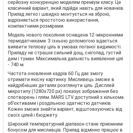
серйозну конкуренцію моделям преміум класу. Це
класичний варіант, який підійде навіть для новачків.
Прилад легко і швидко монтується на зброю,
відрізняється простотою використання,
компактними розмірами.
Модель нового покоління оснащена 12-мікронними
термодатчиками. З їхньою допомогою вдається
виявити теплову ціль в умовах поганої видимості.
Приладу не страшні сильний дощ, снігопад, густий
дим і туман. Максимальна дальність виявлення цілі
- 740 м.
Частота оновлення кадрів 60 Гц дає змогу
отримати якісну картинку. Мисливець зможе в
найдрібніших деталях розглянути ціль. Дисплей
мікротипу (1280x720 px) показує зображення без
спотворень і плям. MARS LTV доступний з кількома
об'єктивами і роздільною здатністю датчиків.
Кожен зможе знайти варіант, відштовхуючись від
своїх цілей і бюджету.
Широкий температурний діапазон стане приємним
бонусом для мисливців. Прилад відмінно працює в