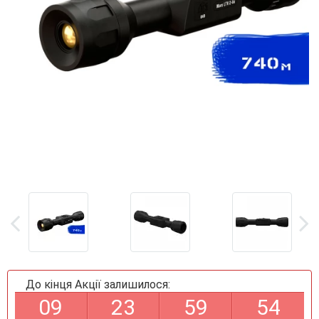
До кінця Акції залишилося:
0
9
2
3
5
9
5
4