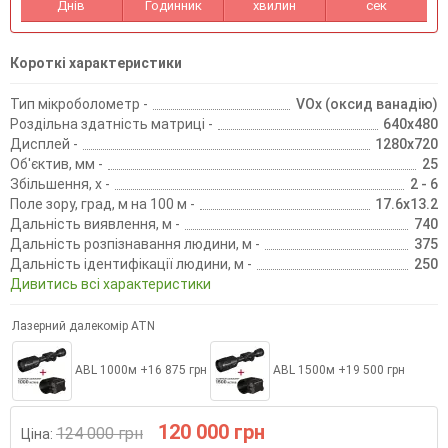
Днів
Годинник
хвилин
сек
Короткі характеристики
Тип мікроболометр -
VOx (оксид ванадію)
Роздільна здатність матриці -
640x480
Дисплей -
1280x720
Об'єктив, мм -
25
Збільшення, х -
2 - 6
Поле зору, град, м на 100 м -
17.6x13.2
Дальність виявлення, м -
740
Дальність розпізнавання людини, м -
375
Дальність ідентифікації людини, м -
250
Дивитись всі характеристики
Лазерний далекомір ATN
ABL 1000м +16 875 грн
ABL 1500м +19 500 грн
120 000 грн
124 000 грн
Ціна: