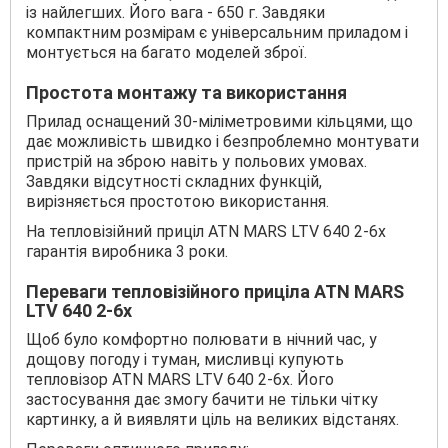
із найлегших. Його вага - 650 г. Завдяки
компактним розмірам є універсальним приладом і
монтується на багато моделей зброї.
Простота монтажу та використання
Прилад оснащений 30-міліметровими кільцями, що
дає можливість швидко і безпроблемно монтувати
пристрій на зброю навіть у польових умовах.
Завдяки відсутності складних функцій,
вирізняється простотою використання.
На тепловізійний приціл ATN MARS LTV 640 2-6x
гарантія виробника 3 роки.
Переваги тепловізійного приціла ATN MARS
LTV 640 2-6x
Щоб було комфортно полювати в нічний час, у
дощову погоду і туман, мисливці купують
тепловізор ATN MARS LTV 640 2-6x. Його
застосування дає змогу бачити не тільки чітку
картинку, а й виявляти ціль на великих відстанях.