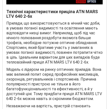
Технічні характеристики приціла ATN MARS
LTV 640 2-6x
Прилади, що використовуються в нічний час доби,
в умовах поганої видимості та освітлення мають
відповідати низці вимог. Наприклад, щоб під час
нічного полювання роздобути якомога більше
трофеїв, необхідне потужне оптичне обладнання.
Спортсмен, який братиме участь у змаганнях в
умовах поганої видимості, повинен потрапити чітко
в ціль. Ідеальним варіантом для цих випадків буде
тепловізійний приціл ATN MARS LTV 640 2-6x.
Модель є лідером на ринку оптичних приладів. Вона
має великий попит серед професійних мисливців,
охоронців, рятувальників і спортсменів. Причина
популярності пристрою не тільки в його
багатофункціональності та ефективності, а й у
доступній ціні. Тому придбати приціл ATN MARS LTV
640 2-6x можна навіть зі скромним бюджетом.
Незважаючи на вартість, пристрій становить