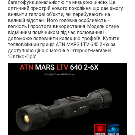
багатофункціональністю та низькою ціною. Це
оптичний пристрій нового покоління, що дає змогу
виявити теплові об'єкти, які перебувають на
великій відстані. Його головна особливість -
легкість і простота використання. Модель стане
відмінним помічником під час полювання і
допоможе поповнити колекцію трофеїв. Купити
тепловізійний приціл ATN MARS LTV 640 2-6x за
доступною ціною можна в інтернет-магазині
"Оптікс-Про".