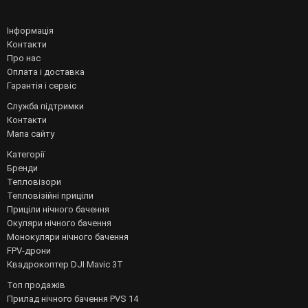
Інформація
Контакти
Про нас
Оплата і доставка
Гарантія і сервіс
Служба підтримки
Контакти
Мапа сайту
Категорії
Бренди
Тепловізори
Тепловізійні приціли
Приціли нічного бачення
Окуляри нічного бачення
Монокуляри нічного бачення
FPV-дрони
Квадрокоптер DJI Mavic 3T
Топ продажів
Прилад нічного бачення PVS 14