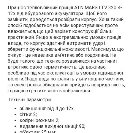
Працює тепловізійний приціл ATN MARS LTV 320 4-
12x від вбудованого акумулятора. Щоб його
замінити, доведеться розібрати корпус. Хоча такий
спосіб подобається не всім користувачам, проте
вважається, що цей варіант конструкції більш
практичний. Якщо в екстремальних умовах приціл
впаде, то корпус здатний витримати удар і
зберегти функціональні можливості. Максимум, що
очікує - це невелика вм'ятина або подряпина. Не
буде такого, що техніка розвалилася на частини і
втратила свою герметичність. Це важливо,
особливо під час експлуатації в умовах підвищеної
вологи. Якщо вода потрапить у внутрішню частину,
то електроніка обладнання прийде в непридатність,
і приціл втратить якість зображення.
Технічні параметри:
збільшення: від 4 до 12х;
сітки: 2;
колірні режими: 2;
видалення вихідної зіниці: 90;
об'єктив: 25 мм;