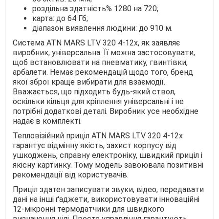
роздільна здатність% 1280 на 720;
карта: до 64 Гб;
діапазон виявлення людини: до 910 м.
Система ATN MARS LTV 320 4-12x, як заявляє
виробник, універсальна. Її можна застосовувати,
щоб встановлювати на пневматику, гвинтівки,
арбалети. Немає рекомендацій щодо того, бренд
якої зброї краще вибирати для взаємодії.
Вважається, що підходить будь-який ствол,
оскільки кільця для кріплення універсальні і не
потрібні додаткові деталі. Виробник усе необхідне
надає в комплекті.
Тепловізійний приціл ATN MARS LTV 320 4-12x
гарантує відмінну якість, захист корпусу від
ушкоджень, справну електроніку, швидкий приціл і
якісну картинку. Тому модель завоювала позитивні
рекомендації від користувачів.
Приціл здатен записувати звуки, відео, передавати
дані на інші ґаджети, використовувати інноваційні
12-мікронні термодатчики для швидкого
визначення цілі. Просте управління гарантують