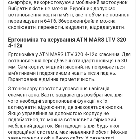
смартфон, використовуючи мобільний застосунок.
Вибрати якість не можна. Виробник допускає
встановлення карти пам'яті, але її об'єм не повинен
перевищувати 64 Гб. Збережені файли можна
скопіювати, перенести, видалити, відредагувати.
Ергономіка та керування ATN MARS LTV 320
4-12x
Ергономіка у ATN MARS LTV 320 4-12x класична. Для
встановлення передбачені стандартні кільця на 30
мм. Сам корпус міцний і якісний, не покривається
вм'ятинами і подряпинами навіть після падінь.
Гарантована відмінна герметичність.
З точки зору простоти управління навігація
елементарна. Варто заздалегідь розібратися, для
чого необхідні запропоновані функції, як їх
активувати, відключити, де знаходяться кнопки.
Якщо управління за допомогою корпусу не
подобається, то можна встановити фірмовий
мобільний додаток. Він підходить для будь-якої
операційної системи, має невеликий обсяг. Можна
завантажити з офіційного сайту. У результаті