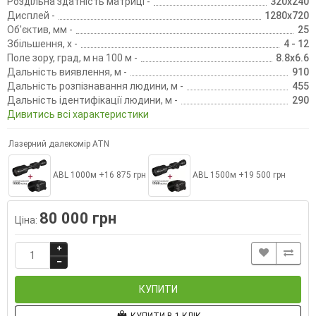
Роздільна здатність матриці -
320x240
Дисплей -
1280x720
Об'єктив, мм -
25
Збільшення, х -
4 - 12
Поле зору, град, м на 100 м -
8.8x6.6
Дальність виявлення, м -
910
Дальність розпізнавання людини, м -
455
Дальність ідентифікації людини, м -
290
Дивитись всі характеристики
Лазерний далекомір ATN
ABL 1000м +16 875 грн
ABL 1500м +19 500 грн
80 000 грн
Ціна:
КУПИТИ