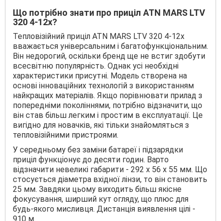
Що потрібно знати про приціл ATN MARS LTV
320 4-12x
?
Тепловізійний приціл ATN MARS LTV 320 4-12x
вважається універсальним і багатофункціональним.
Він недорогий, оскільки бренд ще не встиг здобути
всесвітню популярність. Однак усі необхідні
характеристики присутні. Модель створена на
основі інноваційних технологій з використанням
найкращих матеріалів. Якщо порівнювати прилад з
попередніми поколіннями, потрібно відзначити, що
він став більш легким і простим в експлуатації. Це
вигідно для новачків, які тільки знайомляться з
тепловізійними пристроями.
У середньому без заміни батареї і підзарядки
приціл функціонує до десяти годин. Варто
відзначити невеликі габарити - 292 х 56 х 55 мм. Що
стосується діаметра вхідної лінзи, то він становить
25 мм. Завдяки цьому виходить більш якісне
фокусування, ширший кут огляду, що плюс для
будь-якого мисливця. Дистанція виявлення цілі -
910 м.