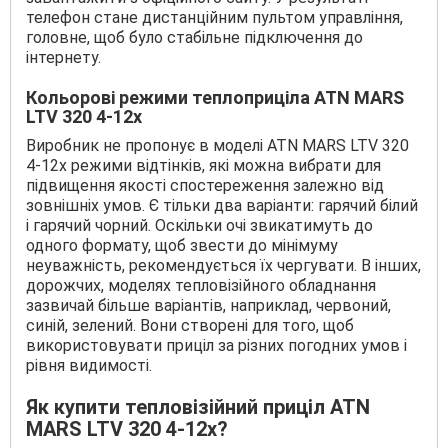
телефон стане дистанційним пультом управління,
головне, щоб було стабільне підключення до
інтернету.
Кольорові режими теплоприціла ATN MARS
LTV 320 4-12x
Виробник не пропонує в моделі ATN MARS LTV 320
4-12x режими відтінків, які можна вибрати для
підвищення якості спостереження залежно від
зовнішніх умов. Є тільки два варіанти: гарячий білий
і гарячий чорний. Оскільки очі звикатимуть до
одного формату, щоб звести до мінімуму
неуважність, рекомендується їх чергувати. В інших,
дорожчих, моделях тепловізійного обладнання
зазвичай більше варіантів, наприклад, червоний,
синій, зелений. Вони створені для того, щоб
використовувати приціл за різних погодних умов і
рівня видимості.
Як купити тепловізійний приціл ATN
MARS LTV 320 4-12x?