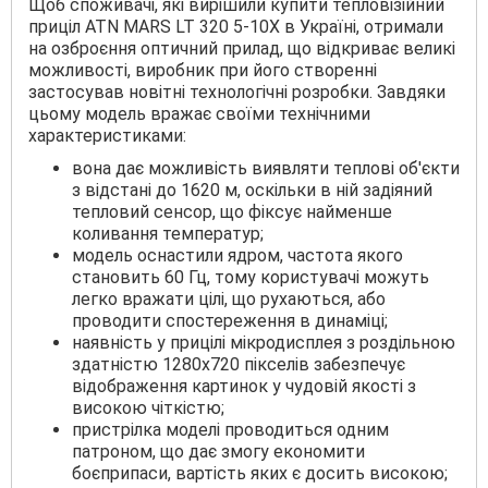
Щоб споживачі, які вирішили купити тепловізійний
приціл ATN MARS LT 320 5-10X в Україні, отримали
на озброєння оптичний прилад, що відкриває великі
можливості, виробник при його створенні
застосував новітні технологічні розробки. Завдяки
цьому модель вражає своїми технічними
характеристиками:
вона дає можливість виявляти теплові об'єкти
з відстані до 1620 м, оскільки в ній задіяний
тепловий сенсор, що фіксує найменше
коливання температур;
модель оснастили ядром, частота якого
становить 60 Гц, тому користувачі можуть
легко вражати цілі, що рухаються, або
проводити спостереження в динаміці;
наявність у прицілі мікродисплея з роздільною
здатністю 1280х720 пікселів забезпечує
відображення картинок у чудовій якості з
високою чіткістю;
пристрілка моделі проводиться одним
патроном, що дає змогу економити
боєприпаси, вартість яких є досить високою;