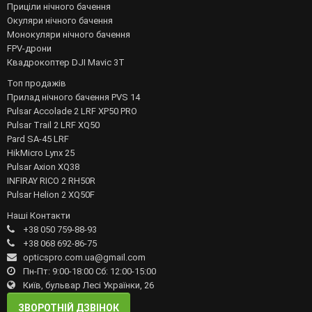
Приціли нічного бачення
Окуляри нічного бачення
Монокуляри нічного бачення
FPV-дрони
Квадрокоптер DJI Mavic 3T
Топ продажів
Прилад нічного бачення PVS 14
Pulsar Accolade 2 LRF XP50 PRO
Pulsar Trail 2 LRF XQ50
Pard SA-45 LRF
HikMicro Lynx 25
Pulsar Axion XQ38
INFIRAY RICO 2 RH50R
Pulsar Helion 2 XQ50F
Наші Контакти
+38 050 759-88-93
+38 068 692-86-75
opticspro.com.ua@gmail.com
Пн-Пт: 9:00-18:00 Сб: 12:00-15:00
Київ, бульвар Лесі Українки, 26
ЗВОРОТНІЙ ДЗВІНОК