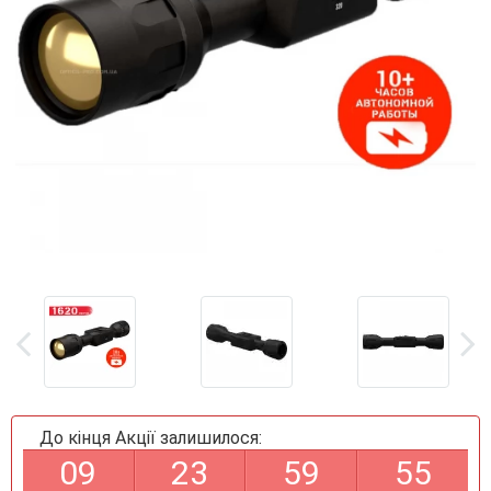
До кінця Акції залишилося:
0
9
2
3
5
9
5
4