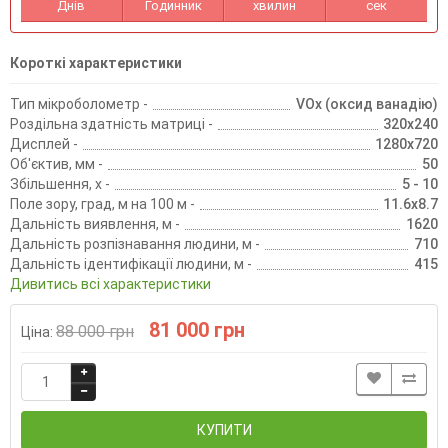
Днів
Годинник
хвилин
сек
Короткі характеристики
Тип мікроболометр -
VOx (оксид ванадію)
Роздільна здатність матриці -
320x240
Дисплей -
1280x720
Об'єктив, мм -
50
Збільшення, х -
5 - 10
Поле зору, град, м на 100 м -
11.6x8.7
Дальність виявлення, м -
1620
Дальність розпізнавання людини, м -
710
Дальність ідентифікації людини, м -
415
Дивитись всі характеристики
81 000 грн
88 000 грн
Ціна:
КУПИТИ