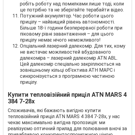
робіть роботу над помилками лише тоді, коли
це потрібно та не зберігайте терабайти відео.
Потужний акумулятор. Час роботи цього
прицілу – найвищий рівень автономності.
Більше 18-ї години безперервної роботи при
піковому рівні завантаження – для цього
прицілу немає нічого неможливого!
Опціальний лазерний далекомір. Для тих, кому
не вистачає можливостей вбудованого
далекоміра – лазерний далекомір ATN ABL.
Цей далекомір спеціально закріплюється на
зовнішньому кільці об'єктива АТН МАРС і
синхронізується з програмною частиною
прицілу.
Купити тепловізійний приціл ATN MARS 4
384 7-28x
Споживачів, які бажають вигідно купити
тепловізійний приціл ATN MARS 4 384 7-28x, у нас
чекає максимально вигідна пропозиція: ми
реалізуємо оптичний прилад для полювання вночі за
привабливою конкурентоспроможною ціною.