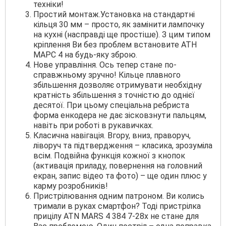
техніки!
Простий монтаж.Установка на стандартні
кільця 30 мм – просто, як замінити лампочку
на кухні (насправді ще простіше). З цим типом
кріплення Ви без проблем встановите АТН
МАРС 4 на будь-яку зброю.
Нове управління. Ось тепер стане по-
справжньому зручно! Кільце плавного
збільшення дозволяє отримувати необхідну
кратність збільшення з точністю до однієї
десятої. При цьому спеціальна ребриста
форма енкодера не дає зісковзнути пальцям,
навіть при роботі в рукавичках.
Класична навігація. Вгору, вниз, праворуч,
ліворуч та підтвердження – класика, зрозуміла
всім. Подвійна функція кожної з кнопок
(активація приладу, повернення на головний
екран, запис відео та фото) – ще один плюс у
карму розробників!
Пристрілювання одним патроном. Ви колись
тримали в руках смартфон? Тоді пристрілка
прицілу ATN MARS 4 384 7-28x не стане для