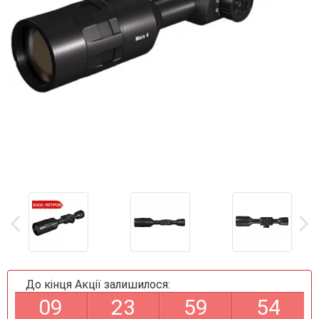
До кінця Акції залишилося:
0
9
2
3
5
9
5
4