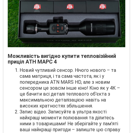
Можливість вигідно купити тепловізійний
приціл АТН МАРС 4
Новий чутливий сенсор. Нічого нового – та
сама матриця, і та сама частота, як і у
попередника ATN MARS HD, але з новим
сенсором це зовсім інше кіно! Кіно як у 4К –
це бачити всі деталі теплового об'єкта з
максимальною деталізацією навіть на
високих кратностях збільшення.
Запис відео. Записуйте в ультра якості
найкращі моменти полювання та ділитесь
ними з товаришами! Не зберігайте у пам'яті
ваші найкращі пригоди – залиште цю справу