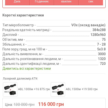
Днів
Годинник
хвилин
сек
Короткі характеристики
Тип мікроболометр -
VOx (оксид ванадію)
Роздільна здатність матриці -
384x288
Дисплей -
1280x960
Об'єктив, мм -
75
Збільшення, х -
7 - 28
Поле зору, град, м на 100 м -
5x3.8
Дальність виявлення, м -
3000
Дальність розпізнавання людини, м -
1320
Дальність ідентифікації людини, м -
720
Дивитись всі характеристики
Лазерний далекомір ATN
ABL 1000м +16 875 грн
ABL 1500м +19 500 грн
116 000 грн
130 000 грн
Ціна: