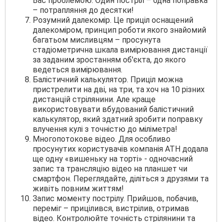
Вас проблемою. Один постріл – одна поправка
– потрапляння до десятки!
Розумний далекомір. Це приціл оснащений
далекоміром, принцип роботи якого знайомий
багатьом мисливцям – просунута
стадіометрична шкала вимірювання дистанції
за заданим зростанням об'єкта, до якого
ведеться вимірювання.
Балістичний калькулятор. Приціл можна
пристрелити на дві, на три, та хоч на 10 різних
дистанцій стрілянини. Але краще
використовувати вбудований балістичний
калькулятор, який здатний зробити поправку
влучення кулі з точністю до міліметра!
Многопотокове відео. Для особливо
просунутих користувачів компанія АТН додала
ще одну «вишеньку на торті» - одночасний
запис та трансляцію відео на планшет чи
смартфон. Переглядайте, діліться з друзями та
живіть повним життям!
Запис моменту пострілу. Прийшов, побачив,
переміг – прицілився, вистрілив, отримав
відео. Контролюйте точність стрілянини та