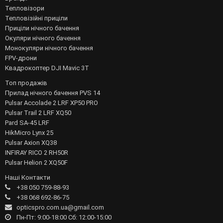
Тепловізори
Тепловізійні приціли
Приціли нічного бачення
Окуляри нічного бачення
Монокуляри нічного бачення
FPV-дрони
Квадрокоптер DJI Mavic 3T
Топ продажів
Прилад нічного бачення PVS 14
Pulsar Accolade 2 LRF XP50 PRO
Pulsar Trail 2 LRF XQ50
Pard SA-45 LRF
HikMicro Lynx 25
Pulsar Axion XQ38
INFIRAY RICO 2 RH50R
Pulsar Helion 2 XQ50F
Наші Контакти
+38 050 759-88-93
+38 068 692-86-75
opticspro.com.ua@gmail.com
Пн-Пт: 9:00-18:00 Сб: 12:00-15:00