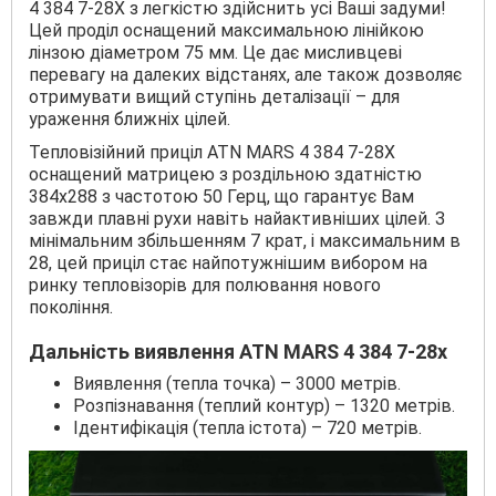
4 384 7-28X з легкістю здійснить усі Ваші задуми!
Цей проділ оснащений максимальною лінійкою
лінзою діаметром 75 мм. Це дає мисливцеві
перевагу на далеких відстанях, але також дозволяє
отримувати вищий ступінь деталізації – для
ураження ближніх цілей.
Тепловізійний приціл ATN MARS 4 384 7-28X
оснащений матрицею з роздільною здатністю
384х288 з частотою 50 Герц, що гарантує Вам
завжди плавні рухи навіть найактивніших цілей. З
мінімальним збільшенням 7 крат, і максимальним в
28, цей приціл стає найпотужнішим вибором на
ринку тепловізорів для полювання нового
покоління.
Дальність виявлення ATN MARS 4 384 7-28x
Виявлення (тепла точка) – 3000 метрів.
Розпізнавання (теплий контур) – 1320 метрів.
Ідентифікація (тепла істота) – 720 метрів.