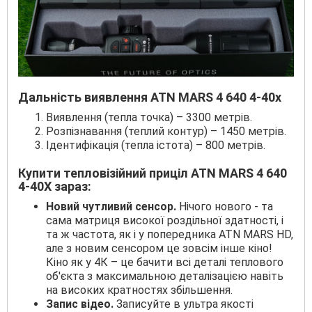
Дальність виявлення ATN MARS 4 640 4-40x
Виявлення (тепла точка) – 3300 метрів.
Розпізнавання (теплий контур) – 1450 метрів.
Ідентифікація (тепла істота) – 800 метрів.
Купити тепловізійний приціл ATN MARS 4 640
4-40X зараз:
Новий чутливий сенсор.
Нічого нового - та
сама матриця високої роздільної здатності, і
та ж частота, як і у попередника ATN MARS HD,
але з новим сенсором це зовсім інше кіно!
Кіно як у 4К – це бачити всі деталі теплового
об'єкта з максимальною деталізацією навіть
на високих кратностях збільшення.
Запис відео.
Записуйте в ультра якості