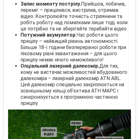
Запис моменту пострілу.
Прийшов, побачив,
переміг – прицілився, вистрілив, отримав
відео. Контролюйте точність стрілянини та
робіть роботу над помилками лише тоді, коли
це потрібно та не зберігайте терабайти відео.
Потужний акумулятор.
Час роботи цього
прицілу – найвищий рівень автономності.
Більше 18-ї години безперервної роботи при
піковому рівні завантаження – для цього
прицілу немає нічого неможливого!
Опціальний лазерний далекомір.
Для тих,
кому не вистачає можливостей вбудованого
далекоміра – лазерний далекомір ATN ABL.
Цей далекомір спеціально закріплюється на
зовнішньому кільці об'єктива АТН МАРС і
синхронізується з програмною частиною
прицілу.