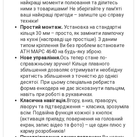
найкращі моменти полювання та ділитесь
ними з товаришами! Не зберігайте у пам'яті
ваші найкращі пригоди – залиште цю справу
техніки!
Простий монтаж.
Установка на стандартні
кільця 30 мм – просто, як замінити лампочку
на кухні (насправді ще простіше). З даним
типом кріплення Ви без проблем встановите
АТН МАРС 4640 на будь-яку зброю.
Нове управління.
Ось тепер стане по-
справжньому зручно! Кільце плавного
збільшення дозволяє отримувати необхідну
кратність збільшення з точністю до однієї
десятої. При цьому спеціальна ребриста
форма енкодера не дає зісковзнути пальцям,
навіть при роботі в рукавичках.
Класична навігація.
Вгору, вниз, праворуч,
ліворуч та підтвердження – класика, зрозуміла
всім. Подвійна функція кожної з кнопок
(активація приладу, повернення на головний
екран, запис відео та фото) – ще один плюс у
карму розробників!