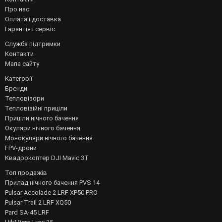
Про нас
Оплата і доставка
Гарантія і сервіс
Служба підтримки
Контакти
Мапа сайту
Категорії
Бренди
Тепловізори
Тепловізійні приціли
Приціли нічного бачення
Окуляри нічного бачення
Монокуляри нічного бачення
FPV-дрони
Квадрокоптер DJI Mavic 3T
Топ продажів
Прилад нічного бачення PVS 14
Pulsar Accolade 2 LRF XP50 PRO
Pulsar Trail 2 LRF XQ50
Pard SA-45 LRF