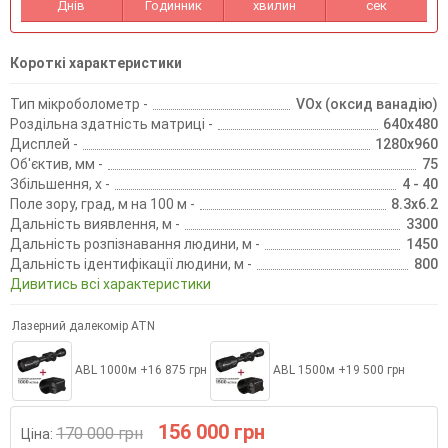
Днів
Годинник
хвилин
сек
Короткі характеристики
Тип мікроболометр -
VOx (оксид ванадію)
Роздільна здатність матриці -
640х480
Дисплей -
1280x960
Об'єктив, мм -
75
Збільшення, х -
4 - 40
Поле зору, град, м на 100 м -
8.3x6.2
Дальність виявлення, м -
3300
Дальність розпізнавання людини, м -
1450
Дальність ідентифікації людини, м -
800
Дивитись всі характеристики
Лазерний далекомір ATN
ABL 1000м +16 875 грн
ABL 1500м +19 500 грн
156 000 грн
170 000 грн
Ціна: