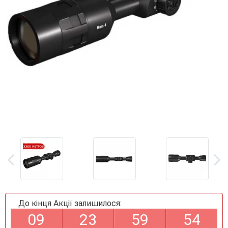
До кінця Акції залишилося:
0
9
2
3
5
9
5
4