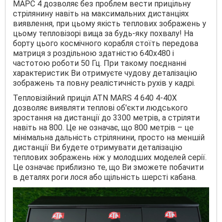
МАРС 4 дозволяє без проблем вести прицільну
стрілянину навіть на максимальних дистанціях
виявлення, при цьому якість теплових зображень у
цьому тепловізорі вища за будь-яку похвалу! На
борту цього космічного корабля стоїть передова
матриця з роздільною здатністю 640х480 і
частотою роботи 50 Гц. При такому поєднанні
характеристик Ви отримуєте чудову деталізацію
зображень та повну реалістичність рухів у кадрі.
Тепловізійний приціл ATN MARS 4 640 4-40X
дозволяє виявляти теплові об'єкти людського
зростання на дистанції до 3300 метрів, а стріляти
навіть на 800. Це не означає, що 800 метрів – це
мінімальна дальність стрілянини, просто на меншій
дистанції Ви будете отримувати деталізацію
теплових зображень ніж у молодших моделей серії.
Це означає приблизно те, що Ви зможете побачити
в деталях роги лося або щільність шерсті кабана.