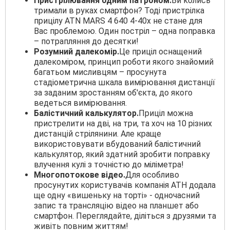
Пристрілювання одним патроном.
Ви колись
тримали в руках смартфон? Тоді пристрілка
прицілу ATN MARS 4 640 4-40x не стане для
Вас проблемою. Один постріл – одна поправка
– потрапляння до десятки!
Розумний далекомір.
Це приціл оснащений
далекоміром, принцип роботи якого знайомий
багатьом мисливцям – просунута
стадіометрична шкала вимірювання дистанції
за заданим зростанням об'єкта, до якого
ведеться вимірювання.
Балістичний калькулятор.
Приціл можна
пристрелити на дві, на три, та хоч на 10 різних
дистанцій стрілянини. Але краще
використовувати вбудований балістичний
калькулятор, який здатний зробити поправку
влучення кулі з точністю до міліметра!
Многопотокове відео.
Для особливо
просунутих користувачів компанія АТН додала
ще одну «вишеньку на торті» - одночасний
запис та трансляцію відео на планшет або
смартфон. Переглядайте, діліться з друзями та
живіть повним життям!