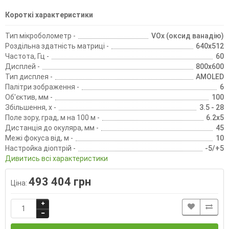
Короткі характеристики
Тип мікроболометр -
VOx (оксид ванадію)
Роздільна здатність матриці -
640x512
Частота, Гц -
60
Дисплей -
800х600
Тип дисплея -
AMOLED
Палітри зображення -
6
Об'єктив, мм -
100
Збільшення, х -
3.5 - 28
Поле зору, град, м на 100 м -
6.2x5
Дистанція до окуляра, мм -
45
Межі фокуса від, м -
10
Настройка діоптрій -
-5/+5
Дивитись всі характеристики
493 404 грн
Ціна: