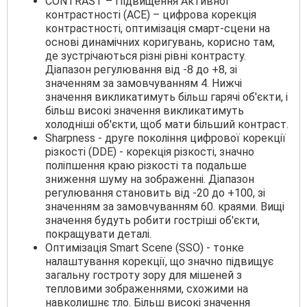
CONTRAST – Підвищення Активної
контрастності (ACE) – цифрова корекція
контрастності, оптимізація смарт-сцени на
основі динамічних коригувань, корисно там,
де зустрічаються різні рівні контрасту.
Діапазон регулювання від -8 до +8, зі
значенням за замовчуванням 4. Нижчі
значення викликатимуть більш гарячі об'єкти, і
більш високі значення викликатимуть
холодніші об'єкти, щоб мати більший контраст.
Sharpness - друге покоління цифрової корекції
різкості (DDE) - корекція різкості, значно
поліпшення краю різкості та подальше
зниження шуму на зображенні. Діапазон
регулювання становить від -20 до +100, зі
значенням за замовчуванням 60. краями. Вищі
значення будуть робити гостріші об'єкти,
покращувати деталі.
Оптимізація Smart Scene (SSO) - тонке
налаштування корекції, що значно підвищує
загальну гостроту зору для мішеней з
тепловими зображеннями, схожими на
навколишнє тло. Більш високі значення