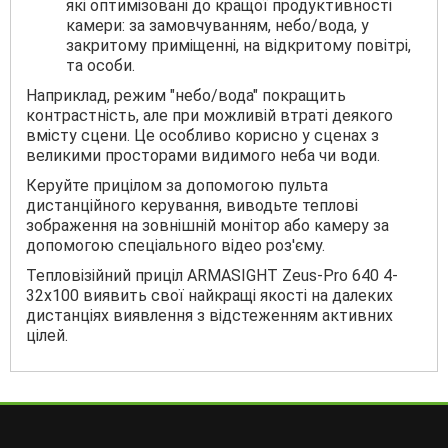
які оптимізовані до кращої продуктивності
камери: за замовчуванням, небо/вода, у
закритому приміщенні, на відкритому повітрі,
та особи.
Наприклад, режим "небо/вода" покращить
контрастність, але при можливій втраті деякого
вмісту сцени. Це особливо корисно у сценах з
великими просторами видимого неба чи води.
Керуйте прицілом за допомогою пульта
дистанційного керування, виводьте теплові
зображення на зовнішній монітор або камеру за
допомогою спеціального відео роз'єму.
Тепловізійний приціл ARMASIGHT Zeus-Pro 640 4-
32x100 виявить свої найкращі якості на далеких
дистанціях виявлення з відстеженням активних
цілей.