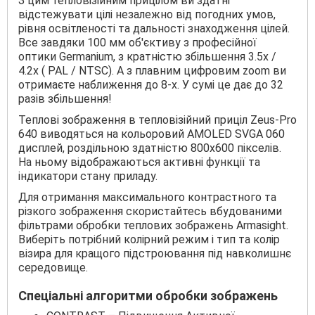
З цим тепловізійним прицілом ви здатні
відстежувати цілі незалежно від погодних умов,
рівня освітленості та дальності знаходження цілей.
Все завдяки 100 мм об'єктиву з професійної
оптики Germanium, з кратністю збільшення 3.5х /
4.2х ( PAL / NTSC). А з плавним цифровим zoom ви
отримаєте наближення до 8-х. У сумі це дає до 32
разів збільшення!
Теплові зображення в тепловізійний приціл Zeus-Pro
640 виводяться на кольоровий AMOLED SVGA 060
дисплей, роздільною здатністю 800х600 пікселів.
На ньому відображаються активні функції та
індикатори стану приладу.
Для отримання максимального контрастного та
різкого зображення скористайтесь вбудованими
фільтрами обробки теплових зображень Armasight.
Виберіть потрібний колірний режим і тип та колір
візира для кращого підстроювання під навколишнє
середовище.
Спеціальні алгоритми обробки зображень