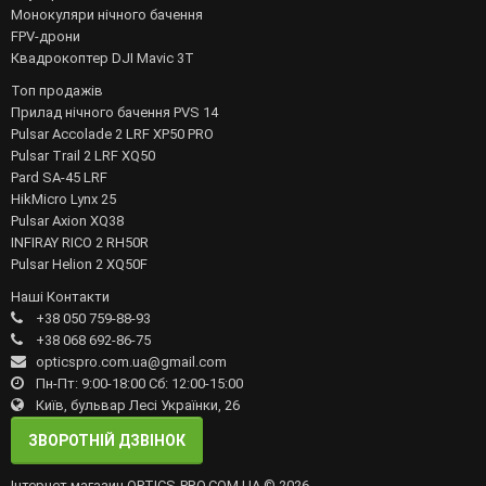
Монокуляри нічного бачення
FPV-дрони
Квадрокоптер DJI Mavic 3T
Топ продажів
Прилад нічного бачення PVS 14
Pulsar Accolade 2 LRF XP50 PRO
Pulsar Trail 2 LRF XQ50
Pard SA-45 LRF
HikMicro Lynx 25
Pulsar Axion XQ38
INFIRAY RICO 2 RH50R
Pulsar Helion 2 XQ50F
Наші Контакти
+38 050 759-88-93
+38 068 692-86-75
opticspro.com.ua@gmail.com
Пн-Пт: 9:00-18:00 Сб: 12:00-15:00
Київ, бульвар Лесі Українки, 26
ЗВОРОТНІЙ ДЗВІНОК
Інтернет магазин OPTICS-PRO.COM.UA © 2026